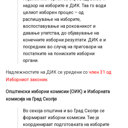
надзор на изборите е ДИК. Таа го води
целиот изборен процес – од
распишување на изборите,
воспоставување на роковникот и
давање упатства, до објавување на
конечните изборни резултати. ДИК е и
посредник во случај на приговори на
постапките на пониските изборни
органи.
Надлежностите на ДИК се уредени со
член 31 од
Изборниот законик.
Општински изборни комисии (ОИК) и Изборната
комисија на Град Скопје
Во секоја општина и во Град Скопје се
формираат изборни комисии. Тие ја
координираат подготовката на изборите