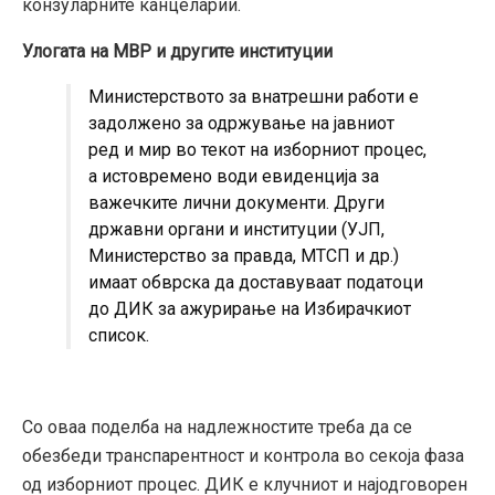
конзуларните канцеларии.
Улогата на МВР и другите институции
Министерството за внатрешни работи е
задолжено за одржување на јавниот
ред и мир во текот на изборниот процес,
а истовремено води евиденција за
важечките лични документи. Други
државни органи и институции (УЈП,
Министерство за правда, МТСП и др.)
имаат обврска да доставуваат податоци
до ДИК за ажурирање на Избирачкиот
список.
Со оваа поделба на надлежностите треба да се
обезбеди транспарентност и контрола во секоја фаза
од изборниот процес. ДИК е клучниот и најодговорен