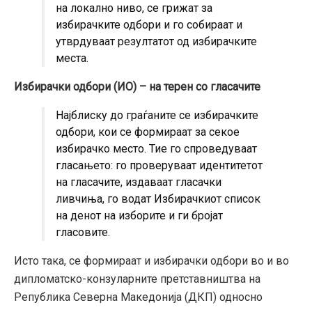
на локално ниво, се грижат за
избирачките одбори и го собираат и
утврдуваат резултатот од избирачките
места.
Избирачки одбори (ИО) – на терен со гласачите
Најблиску до граѓаните се избирачките
одбори, кои се формираат за секое
избирачко место. Тие го спроведуваат
гласањето: го проверуваат идентитетот
на гласачите, издаваат гласачки
ливчиња, го водат Избирачкиот список
на денот на изборите и ги бројат
гласовите.
Исто така, се формираат и избирачки одбори во и во
дипломатско-конзуларните претставништва на
Република Северна Македонија (ДКП) односно