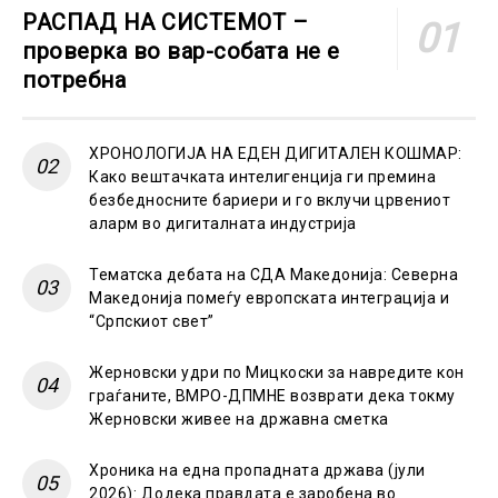
РАСПАД НА СИСТЕМОТ –
проверка во вар-собата не е
потребна
ХРОНОЛОГИЈА НА ЕДЕН ДИГИТАЛЕН КОШМАР:
Како вештачката интелигенција ги премина
безбедносните бариери и го вклучи црвениот
аларм во дигиталната индустрија
Тематска дебата на СДА Македонија: Северна
Македонија помеѓу европската интеграција и
“Српскиот свет”
Жерновски удри по Мицкоски за навредите кон
граѓаните, ВМРО-ДПМНЕ возврати дека токму
Жерновски живее на државна сметка
Хроника на една пропадната држава (јули
2026): Додека правдата е заробена во