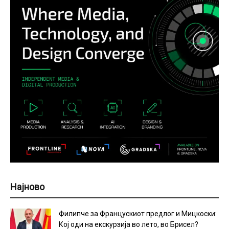
Најново
Филипче за Францускиот предлог и Мицкоски:
Кој оди на екскурзија во лето, во Брисел?