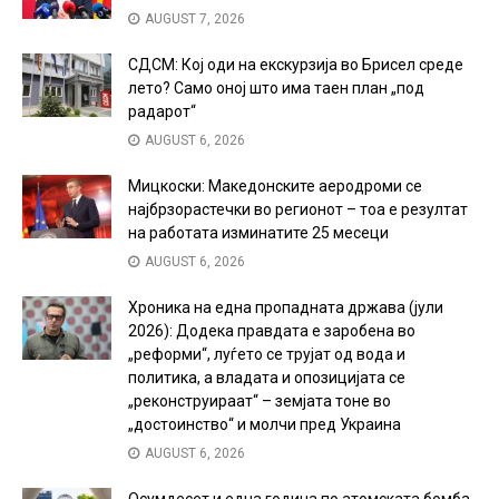
AUGUST 7, 2026
СДСМ: Кој оди на екскурзија во Брисел среде
лето? Само оној што има таен план „под
радарот“
AUGUST 6, 2026
Мицкоски: Македонските аеродроми се
најбрзорастечки во регионот – тоа е резултат
на работата изминатите 25 месеци
AUGUST 6, 2026
Хроника на една пропадната држава (јули
2026): Додека правдата е заробена во
„реформи“, луѓето се трујат од вода и
политика, а владата и опозицијата се
„реконструираат“ – земјата тоне во
„достоинство“ и молчи пред Украина
AUGUST 6, 2026
Осумдесет и една година по атомската бомба,