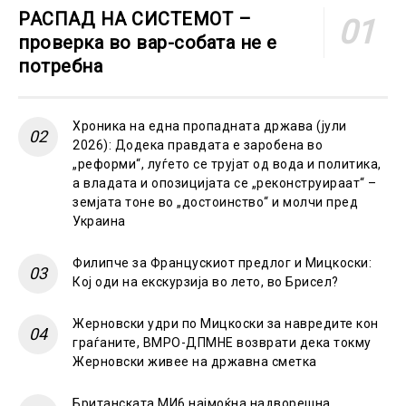
РАСПАД НА СИСТЕМОТ –
проверка во вар-собата не е
потребна
Хроника на една пропадната држава (јули
2026): Додека правдата е заробена во
„реформи“, луѓето се трујат од вода и политика,
а владата и опозицијата се „реконструираат“ –
земјата тоне во „достоинство“ и молчи пред
Украина
Филипче за Францускиот предлог и Мицкоски:
Кој оди на екскурзија во лето, во Брисел?
Жерновски удри по Мицкоски за навредите кон
граѓаните, ВМРО-ДПМНЕ возврати дека токму
Жерновски живее на државна сметка
Британската МИ6 најмоќна надворешна