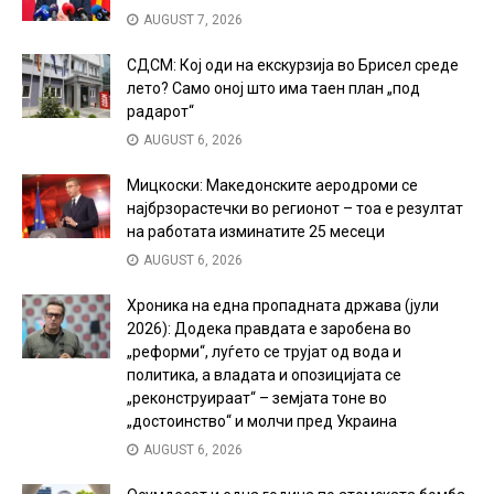
AUGUST 7, 2026
СДСМ: Кој оди на екскурзија во Брисел среде
лето? Само оној што има таен план „под
радарот“
AUGUST 6, 2026
Мицкоски: Македонските аеродроми се
најбрзорастечки во регионот – тоа е резултат
на работата изминатите 25 месеци
AUGUST 6, 2026
Хроника на една пропадната држава (јули
2026): Додека правдата е заробена во
„реформи“, луѓето се трујат од вода и
политика, а владата и опозицијата се
„реконструираат“ – земјата тоне во
„достоинство“ и молчи пред Украина
AUGUST 6, 2026