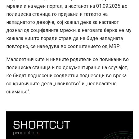
мрежи и на еден портал, а настанот на 01.09.2025 во
полициска станица го пријавил и таткото на
нападнатото девојче, кој кажал дека за настанот
дознал од социјалните мрежи, а неговата ќерка не му
кажала ништо поради страв да не биде нападната
повторно, се наведува во соопштението од МВР.
Малолетничките и нивните родители се повикани во
полициска станица и по документирање на случајот,
ќе бидат поднесени соодветни поднесоци во врска
со кривичните дела „насилство“ и „неовластено
снимање“.