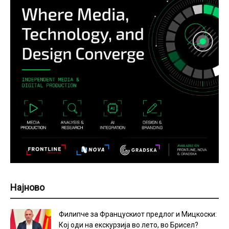
Најново
Филипче за Францускиот предлог и Мицкоски:
Кој оди на екскурзија во лето, во Брисел?