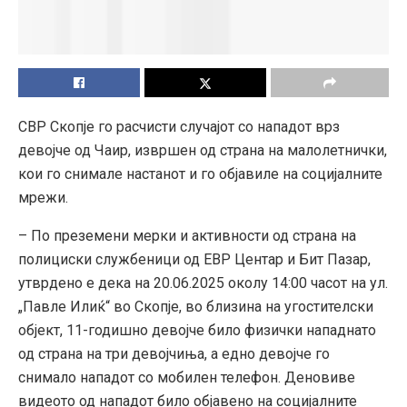
СВР Скопје го расчисти случајот со нападот врз
девојче од Чаир, извршен од страна на малолетнички,
кои го снимале настанот и го објавиле на социјалните
мрежи.
– По преземени мерки и активности од страна на
полициски службеници од ЕВР Центар и Бит Пазар,
утврдено е дека на 20.06.2025 околу 14:00 часот на ул.
„Павле Илиќ“ во Скопје, во близина на угостителски
објект, 11-годишно девојче било физички нападнато
од страна на три девојчиња, а едно девојче го
снимало нападот со мобилен телефон. Деновиве
видеото од нападот било објавено на социјалните