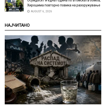
Осумдесет и една година по атомската бомба,
Хирошима повторно повика на разоружување
AUGUST 6, 2026
НАЈЧИТАНО