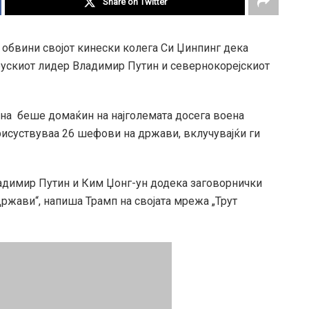
Share on Twitter
обвини својот кинески колега Си Џинпинг дека
рускиот лидер Владимир Путин и севернокорејскиот
на беше домаќин на најголемата досега воена
присуствуваа 26 шефови на држави, вклучувајќи ги
ладимир Путин и Ким Џонг-ун додека заговорнички
жави“, напиша Трамп на својата мрежа „Трут