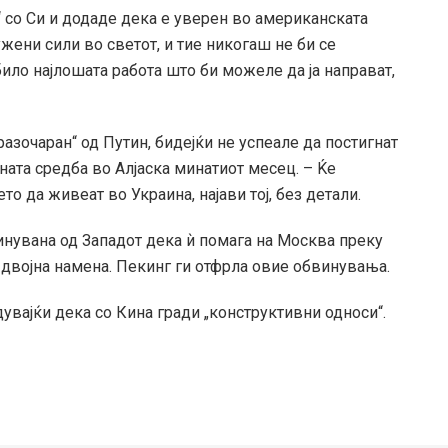
 со Си и додаде дека е уверен во американската
ени сили во светот, и тие никогаш не би се
било најлошата работа што би можеле да ја направат,
разочаран“ од Путин, бидејќи не успеале да постигнат
ата средба во Алјаска минатиот месец. – Ќе
 да живеат во Украина, најави тој, без детали.
бвинувана од Западот дека ѝ помага на Москва преку
о двојна намена. Пекинг ги отфрла овие обвинувања.
дувајќи дека со Кина гради „конструктивни односи“.