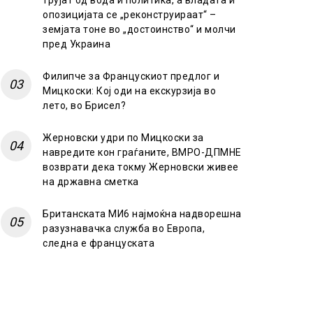
трујат од вода и политика, а владата и
опозицијата се „реконструираат“ –
земјата тоне во „достоинство“ и молчи
пред Украина
Филипче за Францускиот предлог и
Мицкоски: Кој оди на екскурзија во
лето, во Брисел?
Жерновски удри по Мицкоски за
навредите кон граѓаните, ВМРО-ДПМНЕ
возврати дека токму Жерновски живее
на државна сметка
Британската МИ6 најмоќна надворешна
разузнавачка служба во Европа,
следна е француската