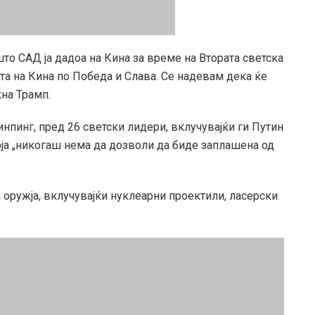
 што САД ја дадоа на Кина за време на Втората светска
ата на Кина по Победа и Слава. Се надевам дека ќе
кна Трамп.
инпинг, пред 26 светски лидери, вклучувајќи ги Путин
оја „никогаш нема да дозволи да биде заплашена од
 оружја, вклучувајќи нуклеарни проектили, ласерски