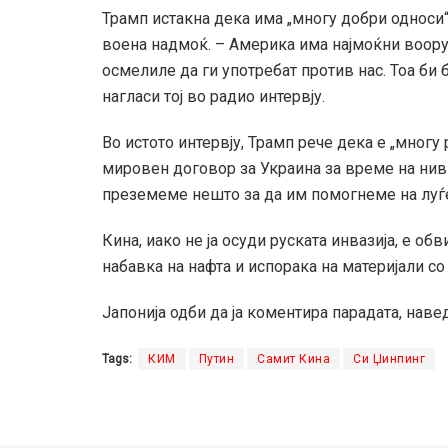
Трамп истакна дека има „многу добри односи“
воена надмоќ. – Америка има најмоќни вооруж
осмелиле да ги употребат против нас. Тоа би 
нагласи тој во радио интервју.
Во истото интервју, Трамп рече дека е „многу 
мировен договор за Украина за време на нивн
преземеме нешто за да им помогнеме на луѓето
Кина, иако не ја осуди руската инвазија, е о
набавка на нафта и испорака на материјали с
Јапонија одби да ја коментира парадата, наве
Tags:
КИМ
Путин
Самит Кина
Си Џинпинг