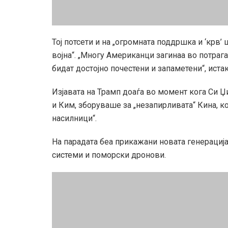
Тој потсети и на „огромната поддршка и ‘крв’
војна“. „Многу Американци загинаа во потраг
бидат достојно почестени и запаметени“, иста
Изјавата на Трамп доаѓа во момент кога Си Џ
и Ким, зборуваше за „незапирливата“ Кина, к
насилници“.
На парадата беа прикажани новата генерација
системи и поморски дронови.