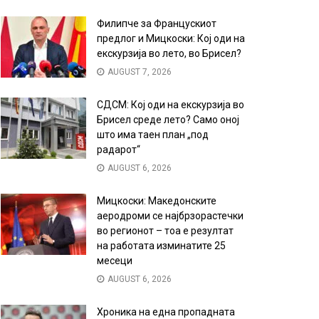
Филипче за Францускиот
предлог и Мицкоски: Кој оди на
екскурзија во лето, во Брисел?
AUGUST 7, 2026
СДСМ: Кој оди на екскурзија во
Брисел среде лето? Само оној
што има таен план „под
радарот“
AUGUST 6, 2026
Мицкоски: Македонските
аеродроми се најбрзорастечки
во регионот – тоа е резултат
на работата изминатите 25
месеци
AUGUST 6, 2026
Хроника на една пропадната