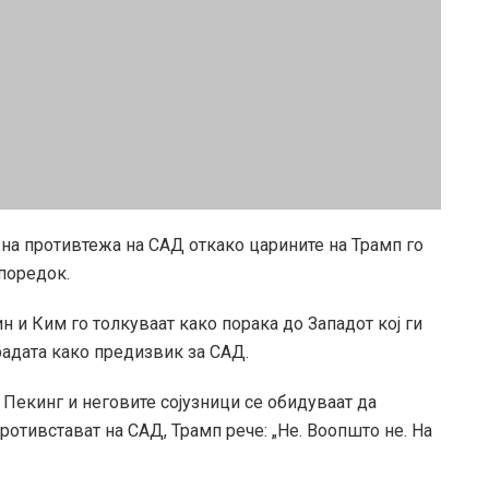
на противтежа на САД откако царините на Трамп го
поредок.
 и Ким го толкуваат како порака до Западот кој ги
радата како предизвик за САД.
Пекинг и неговите сојузници се обидуваат да
ротивстават на САД, Трамп рече: „Не. Воопшто не. На