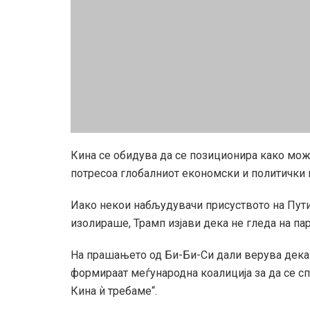
Кина се обидува да се позиционира како мож
потресоа глобалниот економски и политички 
Иако некои набљудувачи присуството на Путин
изолираше, Трамп изјави дека не гледа на па
На прашањето од Би-Би-Си дали верува дека 
формираат меѓународна коалиција за да се сп
Кина ѝ требаме“.