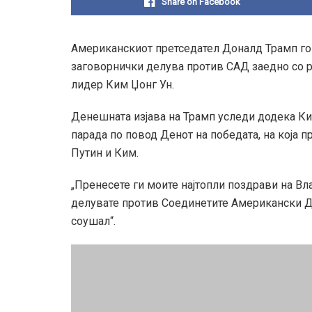
Share on Facebook
Американскиот претседател Доналд Трамп го 
заговорнички делува против САД заедно со 
лидер Ким Џонг Ун.
Денешната изјава на Трамп уследи додека Ки
парада по повод Денот на победата, на која 
Путин и Ким.
„Пренесете ги моите најтопли поздрави на В
делувате против Соединетите Американски Др
соушал“.