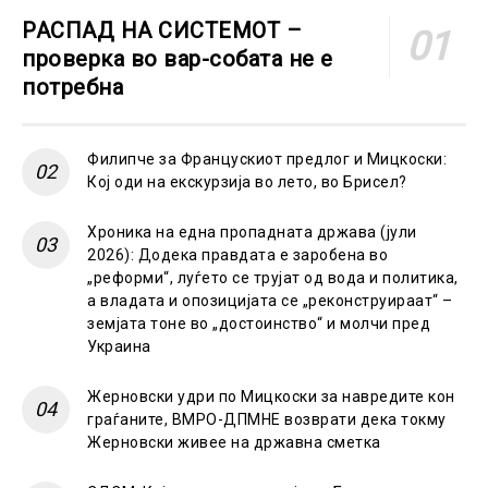
РАСПАД НА СИСТЕМОТ –
проверка во вар-собата не е
потребна
Филипче за Францускиот предлог и Мицкоски:
Кој оди на екскурзија во лето, во Брисел?
Хроника на една пропадната држава (јули
2026): Додека правдата е заробена во
„реформи“, луѓето се трујат од вода и политика,
а владата и опозицијата се „реконструираат“ –
земјата тоне во „достоинство“ и молчи пред
Украина
Жерновски удри по Мицкоски за навредите кон
граѓаните, ВМРО-ДПМНЕ возврати дека токму
Жерновски живее на државна сметка