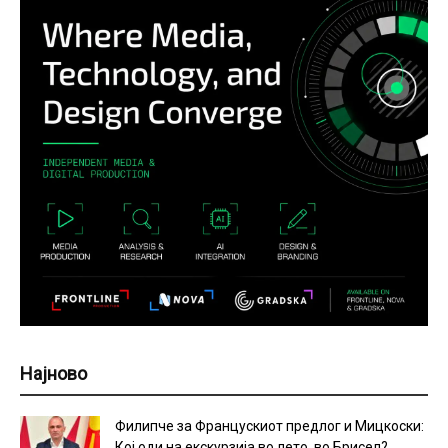
Најново
Филипче за Францускиот предлог и Мицкоски:
Кој оди на екскурзија во лето, во Брисел?