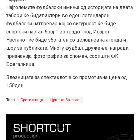
Најголемите фудбалски имиња од историјата на двата
табори ќе бидат актери во еден легендарен
фудбалски натпревар кој со сигурност ќе биде
спортски настан број 1 во градот под Исарот.
Настанот ќе биде збогатен со целодневна агенда и
шоу за публиката. Многу фудбал, дружење, награди,
признанија, фотографии за спомен, соопшти ФК
Брегалница.
Влезницата за спектаклот е со промотивна цена од
150ден.
Tags:
Брегалница
Црвена Ѕвезда