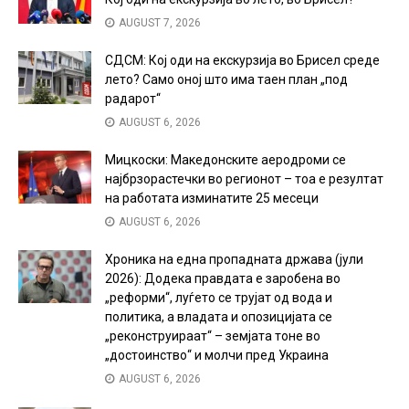
AUGUST 7, 2026
СДСМ: Кој оди на екскурзија во Брисел среде
лето? Само оној што има таен план „под
радарот“
AUGUST 6, 2026
Мицкоски: Македонските аеродроми се
најбрзорастечки во регионот – тоа е резултат
на работата изминатите 25 месеци
AUGUST 6, 2026
Хроника на една пропадната држава (јули
2026): Додека правдата е заробена во
„реформи“, луѓето се трујат од вода и
политика, а владата и опозицијата се
„реконструираат“ – земјата тоне во
„достоинство“ и молчи пред Украина
AUGUST 6, 2026