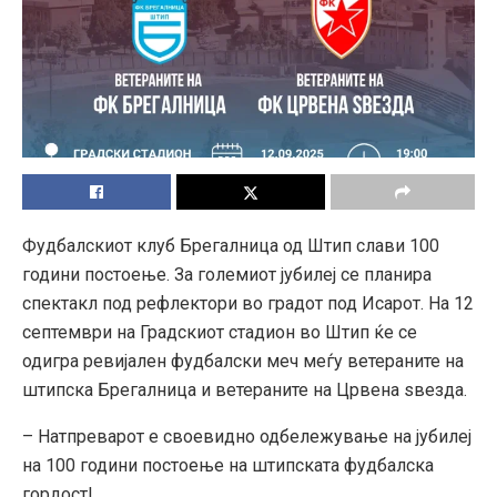
Фудбалскиот клуб Брегалница од Штип слави 100
години постоење. За големиот јубилеј се планира
спектакл под рефлектори во градот под Исарот. На 12
септември на Градскиот стадион во Штип ќе се
одигра ревијален фудбалски меч меѓу ветераните на
штипска Брегалница и ветераните на Црвена ѕвезда.
– Натпреварот е своевидно одбележување на јубилеј
на 100 години постоење на штипската фудбалска
гордост!