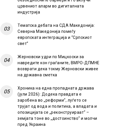
безбедносните бариери и го вклучи
црвениот аларм во дигиталната
индустрија
Тематска дебата на СДА Македонија:
Северна Македонија помеѓу
европската интеграција и “Српскиот
свет”
Жерновски удри по Мицкоски за
навредите кон граѓаните, ВМРО-ДПМНЕ
возврати дека токму Жерновски живее
на државна сметка
Хроника на една пропадната држава
(јули 2026): Додека правдата е
заробена во „реформи“, луѓето се
трујат од вода и политика, а владата и
опозицијата се „реконструираат“ –
земјата тоне во „достоинство“ и молчи
пред Украина