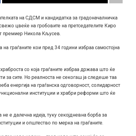
ателката на СДСМ и кандидатка за градоначалничка
 свежо цвеќе на гробовите на претседателите Киро
от премиер Никола Кљусев.
та на граѓаните кои пред 34 години избраа самостојна
 храброста со која граѓаните избраа држава што ќе
и за сите. Но реалноста не секогаш ја следеше таа
треба енергија на граѓанска одговорност, солидарност
функционални институции и храбри реформи што ќе
не е далечна идеја, туку секојдневна борба за
нституции и општество по мерка на граѓаните.