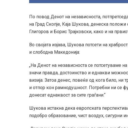
По повод Денот на независноста, потпретсед
на Град Скопје, Каја Шукова, денеска положи
Глигоров и Борис Трајковски, како и на први
Во својата изјава, Шукова потсети на храброс
и слободна Македонија:
„На Денот на независноста се потсетуваме на
значи правда, достоинство и еднакви можност
визија. Затоа денес, повеќе од кога било, ни 
и отпор кон рамнодушност. Потребни ни се 
донесат еднаквост за сите граѓани.“
Шукова истакна дека европската перспектива 
подобро образование, чист воздух, сигурни и