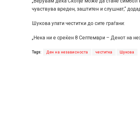
„Верувам дека Скопје може да стане симбол н
чувствува вреден, заштитен и слушнат,“ додад
Шукова упати честитки до сите граѓани:
„Нека ни е среќен 8 Септември – Денот на н
Tags:
Ден на независноста
честитка
Шукова