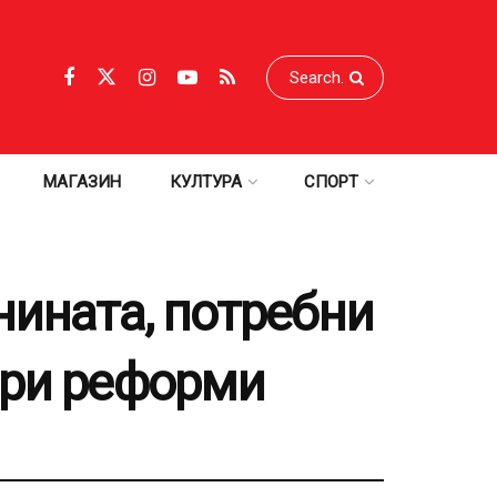
МАГАЗИН
КУЛТУРА
СПОРТ
нината, потребни
бри реформи