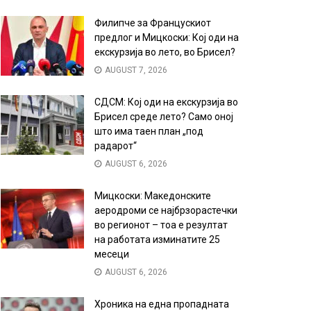
Филипче за Францускиот
предлог и Мицкоски: Кој оди на
екскурзија во лето, во Брисел?
AUGUST 7, 2026
СДСМ: Кој оди на екскурзија во
Брисел среде лето? Само оној
што има таен план „под
радарот“
AUGUST 6, 2026
Мицкоски: Македонските
аеродроми се најбрзорастечки
во регионот – тоа е резултат
на работата изминатите 25
месеци
AUGUST 6, 2026
Хроника на една пропадната