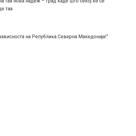
а таа нова надеж – град каде што секој ќе се
е таа.
езависноста на Република Северна Македонија!“