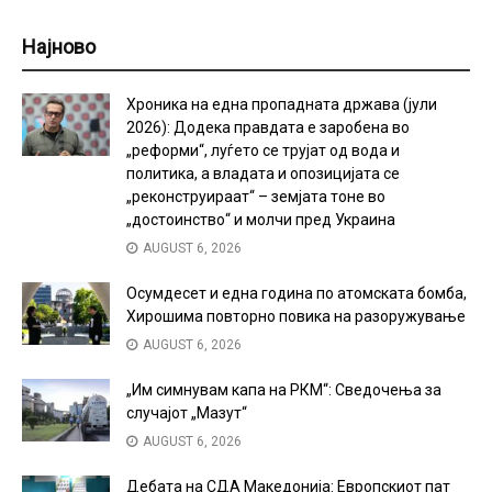
Најново
Хроника на една пропадната држава (јули
2026): Додека правдата е заробена во
„реформи“, луѓето се трујат од вода и
политика, а владата и опозицијата се
„реконструираат“ – земјата тоне во
„достоинство“ и молчи пред Украина
AUGUST 6, 2026
Осумдесет и една година по атомската бомба,
Хирошима повторно повика на разоружување
AUGUST 6, 2026
„Им симнувам капа на РКМ“: Сведочења за
случајот „Мазут“
AUGUST 6, 2026
Дебата на СДА Македонија: Европскиот пат