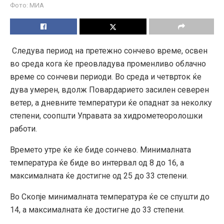
Фото: МИА
Следува период на претежно сончево време, освен
во среда кога ќе преовладува променливо облачно
време со сончеви периоди. Во среда и четврток ќе
дува умерен, вдолж Повардарието засилен северен
ветер, а дневните температури ќе опаднат за неколку
степени, соопшти Управата за хидрометеоролошки
работи.
Времето утре ќе ќе биде сончево. Минималната
температура ќе биде во интервал од 8 до 16, а
максималната ќе достигне од 25 до 33 степени.
Во Скопје минималната температура ќе се спушти до
14, а максималната ќе достигне до 33 степени.