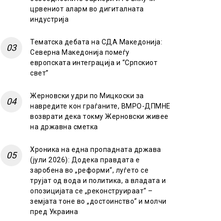
црвениот аларм во дигиталната
индустрија
Тематска дебата на СДА Македонија:
Северна Македонија помеѓу
европската интеграција и “Српскиот
свет”
Жерновски удри по Мицкоски за
навредите кон граѓаните, ВМРО-ДПМНЕ
возврати дека токму Жерновски живее
на државна сметка
Хроника на една пропадната држава
(јули 2026): Додека правдата е
заробена во „реформи“, луѓето се
трујат од вода и политика, а владата и
опозицијата се „реконструираат“ –
земјата тоне во „достоинство“ и молчи
пред Украина