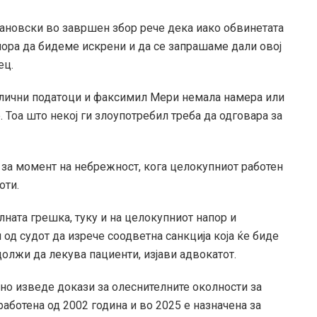
ановски во завршен збор рече дека иако обвинетата
мора да бидеме искрени и да се запрашаме дали овој
ец.
е лични податоци и факсимил Мери немала намера или
. Тоа што некој ги злоупотребил треба да одговара за
 за момент на небрежност, кога целокупниот работен
оти.
ната грешка, туку и на целокупниот напор и
 од судот да изрече соодветна санкција која ќе биде
должи да лекува пациенти, изјави адвокатот.
но изведе докази за олеснителните околности за
аботена од 2002 година и во 2025 е назначена за