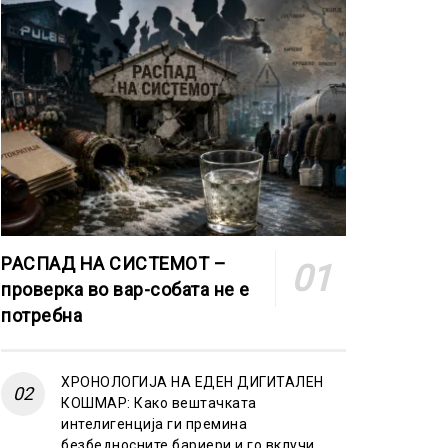
РАСПАД НА СИСТЕМОТ –
проверка во вар-собата не е
потребна
ХРОНОЛОГИЈА НА ЕДЕН ДИГИТАЛЕН
КОШМАР: Како вештачката
интелигенција ги премина
безбедносните бариери и го вклучи