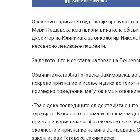
Share on Facebook
Основниот кривичен суд Скопје пресудата за 
Мери Пешевска која призна вина ќе ја објав
директор на Клиниката за онкологија Никола 
несовесно лекување пациенти.
За делото што и се става на товар на Пешевс
Обвинителката Ана Гоговска Јакимовска, во 
искрено признание и каење и дека во текот н
примерно поведение, меѓутоа има и отежните
-Тоа е дека последиците од дејствијата е шт
здравјето. Како онколог имала зголемена дол
пристап и користење на факсимеклот се случу
околности и признание на вина ЈО предлага С
закон, изјави Гоговска Јакимовска.