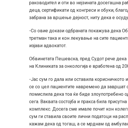
раководител и оти во нејзината досегашна ра
деца, сертификати од конгреси и обуки, благ
забрана за вршење дејност, ниту дека е осуду
-Со овие докази одбраната покажува дека Об
третман така и кон лекување на сите пациент
изјави адвокатот.
Обвинетата Пешевска, пред Судот рече дека 
на Клиниката за онкологија е вработена од 200
-Јас сум го дала или оставила корисничкото 
се со цел пациентите навремено да завршат с
помислила дека тоа ќе биде злоупотребено од
сега. Ваквата состојба и пракса била присутна
комплекс. Досега сме имале почит кон колеги
сум ги ставила своите лични податоци на рас
кажам дека од тогаш, а се мрднам од амбулан