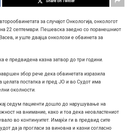
Share on Twitter
второобвинетата за случајот Онкологија, онкологот
и на 22 септември. Пешевска заедно со поранешниот
Васев, и уште двајца онколози е обвинета за
ка е предвидена казна затвор до три години.
завршен збор рече дека обвинетата изразила
а целата постапка и пред ЈО и во Судот има
лни околности.
о кај седум пациенти дошло до нарушување на
жност на внимание, како и тоа дека неовластениот
вало во континуитет. Имајќи ги в предвид сите
удот да ја прогласи за виновна и казни согласно