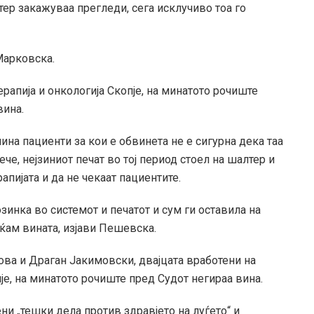
тер закажуваа прегледи, сега исклучиво тоа го
Марковска.
рапија и онкологија Скопје, на минатото рочиште
вина.
на пациенти за кои е обвинета не е сигурна дека таа
че, нејзиниот печат во тој период стоел на шалтер и
рапијата и да не чекаат пациентите.
зинка во системот и печатот и сум ги оставила на
аќам вината, изјави Пешевска.
ва и Драган Јакимовски, двајцата вработени на
је, на минатото рочиште пред Судот негираа вина.
и „тешки дела против здравјето на луѓето“ и