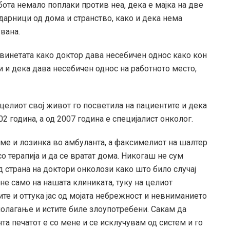
бота немало поплаки против неа, дека е мајка на две
одарници од дома и странство, како и дека нема
вана.
винетата како доктор дава несебичен однос како кон
и и дека дава несебичен однос на работното место,
целиот свој живот го посветила на пациентите и дека
2 година, а од 2007 година е специјалист онколог.
име и лозинка во амбуланта, а факсимелиот на шалтер
о терапија и да се вратат дома. Никогаш не сум
 страна на доктори онколози како што било случај
 не само на нашата клиниката, туку на целиот
те и оттука јас од мојата небрежност и невниманието
полагање и истите биле злоупотребени. Сакам да
та печатот е со мене и се исклучувам од систем и го