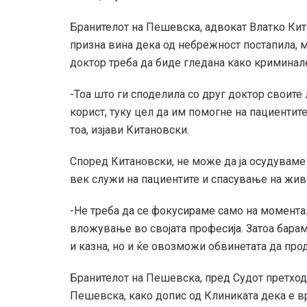
Бранителот на Пешевска, адвокат Влатко Кит
призна вина дека од небрежност постапила, 
доктор треба да биде гледана како криминал
-Тоа што ги споделила со друг доктор своит
корист, туку цел да им помогне на пациентите
тоа, изјави Китановски.
Според Китановски, не може да ја осудуваме
век служи на пациентите и спасување на жив
-Не треба да се фокусираме само на моментал
вложување во својата професија. Затоа барам
и казна, но и ќе овозможи обвинетата да про
Бранителот на Пешевска, пред Судот претход
Пешевска, како допис од Клиниката дека е вр