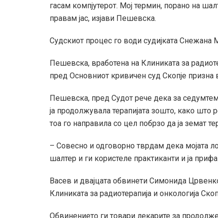
гасам компјутерот. Мој термин, порано на шал
правам јас, изјави Пешевска.
Судскиот процес го води судијката Снежана 
Пешевска, вработена на Клиниката за радиоте
пред Основниот кривичен суд Скопје призна 
Пешевска, пред Судот рече дека за седумтеми
ја продолжувала терапијата зошто, како што ре
тоа го направила со цел побрзо да ја земат те
– Совесно и одговорно тврдам дека мојата ло
шалтер и ги користеле практиканти и ја приф
Васев и двајцата обвинети Симонида Црвенко
Клиниката за радиотерапија и онкологија Скоп
Обвинението ги товари лекарите за продолжен