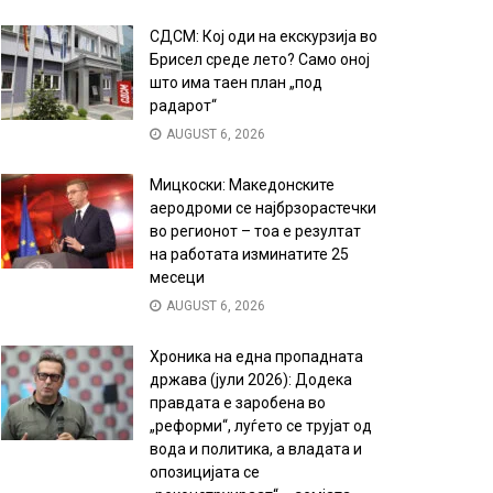
СДСМ: Кој оди на екскурзија во
Брисел среде лето? Само оној
што има таен план „под
радарот“
AUGUST 6, 2026
Мицкоски: Македонските
аеродроми се најбрзорастечки
во регионот – тоа е резултат
на работата изминатите 25
месеци
AUGUST 6, 2026
Хроника на една пропадната
држава (јули 2026): Додека
правдата е заробена во
„реформи“, луѓето се трујат од
вода и политика, а владата и
опозицијата се