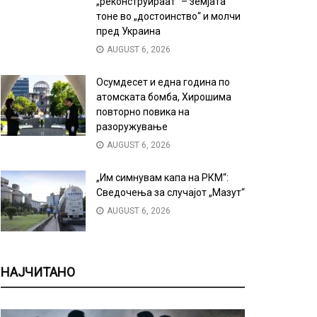
„реконструираат“ – земјата
тоне во „достоинство“ и молчи
пред Украина
AUGUST 6, 2026
Осумдесет и една година по
атомската бомба, Хирошима
повторно повика на
разоружување
AUGUST 6, 2026
„Им симнувам капа на РКМ“:
Сведочења за случајот „Мазут“
AUGUST 6, 2026
НАЈЧИТАНО