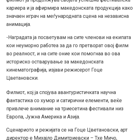
кариера и ја афирмира македонската продукција како
значаен играч на меѓународната сцена на независна
анимација.
-Наградата ја посветувам на сите членови на екипата
кои неуморно работеа за да го претворат овој филм
во реалност, и на сите оние кои помогнаа во ова
историско остварување за македонската
кинематографија, изјави режисерот Гоце
Цветановски.
Филмот, кој ја спојува авантуристичката научна
фантастика со хумор и сатирични елементи, веќе
привлече внимание на триесетина фестивали низ
Европа, Јужна Америка и Азија.
Сценариото и режијата се на Гоце Цветановски, арт
директор е Михајло Димитриевски – Тхе Мичо,