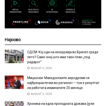
Најново
СДСМ: Кој оди на екскурзија во Брисел среде
лето? Само оној што има таен план „под
радарот“
AUGUST 6, 2026
Мицкоски: Македонските аеродроми се
најбрзорастечки во регионот – тоа е резултат
на работата изминатите 25 месеци
AUGUST 6, 2026
Хроника на една пропадната држава (јули