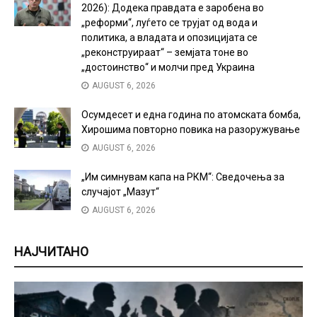
2026): Додека правдата е заробена во
„реформи“, луѓето се трујат од вода и
политика, а владата и опозицијата се
„реконструираат“ – земјата тоне во
„достоинство“ и молчи пред Украина
AUGUST 6, 2026
Осумдесет и една година по атомската бомба,
Хирошима повторно повика на разоружување
AUGUST 6, 2026
„Им симнувам капа на РКМ“: Сведочења за
случајот „Мазут“
AUGUST 6, 2026
НАЈЧИТАНО