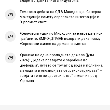
аларм во дигиталната индустрија
Тематска дебата на СДА Македонија: Северна
Македонија помеѓу европската интеграција и
“Српскиот свет”
Жерновски удри по Мицкоски за навредите кон
граѓаните, ВМРО-ДПМНЕ возврати дека токму
Жерновски живее на државна сметка
Хроника на една пропадната држава (јули
2026): Додека правдата е заробена во
„реформи“, луѓето се трујат од вода и политика,
а владата и опозицијата се „реконструираат“ –
земјата тоне во „достоинство“ и молчи пред
Украина