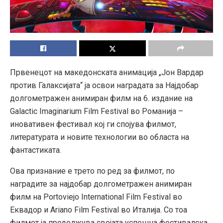
Првенецот на македонската анимација „Јон Вардар
против Галаксијата“ ја освои наградата за Најдобар
долгометражен анимиран филм на 6. издание на
Galactic Imaginarium Film Festival во Романија –
иновативен фестивал кој ги спојува филмот,
литературата и новите технологии во областа на
фантастиката.
Ова признание е трето по ред за филмот, по
наградите за најдобар долгометражен анимиран
филм на Portoviejo International Film Festival во
Еквадор и Ariano Film Festival во Италија. Со тоа
филмот ја продолжува својата успешна фестивалска