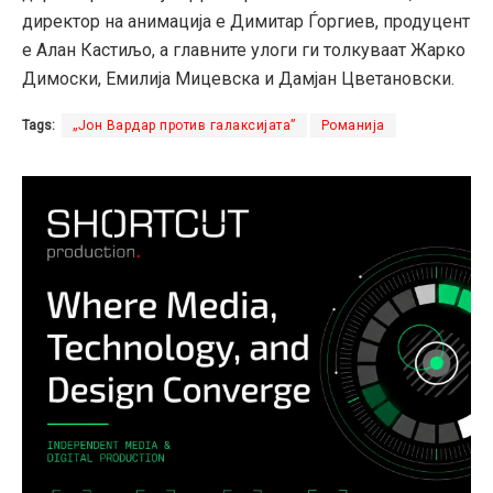
директор на анимација е Димитар Ѓоргиев, продуцент
е Алан Кастиљо, а главните улоги ги толкуваат Жарко
Димоски, Емилија Мицевска и Дамјан Цветановски.
Tags:
„Јон Вардар против галаксијата”
Романија