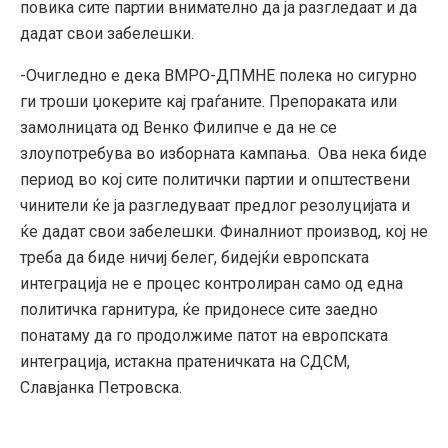
повика сите партии внимателно да ја разгледаат и да
дадат свои забелешки.
-Очигледно е дека ВМРО-ДПМНЕ полека но сигурно
ги троши џокерите кај граѓаните. Препораката или
замолницата од Венко Филипче е да не се
злоупотребува во изборната кампања. Ова нека биде
период во кој сите политички партии и општествени
чинители ќе ја разгледуваат предлог резолуцијата и
ќе дадат свои забелешки. Финалниот производ, кој не
треба да биде ничиј белег, бидејќи европската
интеграција не е процес контролиран само од една
политичка гарнитура, ќе придонесе сите заедно
понатаму да го продолжиме патот на европската
интеграција, истакна пратеничката на СДСМ,
Славјанка Петровска.