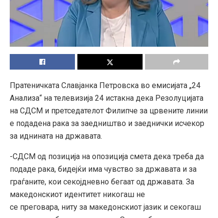
Пратеничката Славјанка Петровска во емисијата „24
Анализа“ на телевизија 24 истакна дека Резолуцијата
на СДСМ и претседателот Филипче за црвените линии
е подадена рака за заедништво и заеднички исчекор
за иднината на државата.
-СДСМ од позиција на опозиција смета дека треба да
подаде рака, бидејќи има чувство за државата и за
граѓаните, кои секојдневно бегаат од државата. За
македонскиот идентитет никогаш не
се преговара, ниту за македонскиот јазик и секогаш