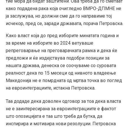
тие мора да бидат заштитени. Ова треба да го сметаат
како подадена рака која очигледно ВМРО-ДПМНЕ не
ја заслужува, но должни сме да го направиме тој
исчекор, пред се, заради државата, порача Петровска.
Како власт која до пред изборите минатата година и
за време на изборите во 2024 ветуваше
репреговарање на преговарачката рамка и дека ќе
предложи и ќе издејствува подобри позиции за
нашата држава, денеска се соочуваме со суровата
реалност дека по 15 месеци од нивното владеење
Македонија не е помрдната од мртва точка во поглед
на евроинтеграциите, истакна Петровска.
Таа додаде дека доволен одговор за тоа дека власта
не е заинтересирана за евроинтеграциите е фактот
што опозицијата е таа што треба да бутка, да
инспирира и мотивира нови резолуции. Петровска