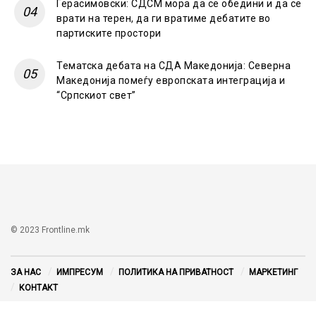
Герасимовски: СДСМ мора да се обедини и да се
врати на терен, да ги вратиме дебатите во
партиските простори
Тематска дебата на СДА Македонија: Северна
Македонија помеѓу европската интеграција и
“Српскиот свет”
© 2023 Frontline.mk
ЗА НАС
ИМПРЕСУМ
ПОЛИТИКА НА ПРИВАТНОСТ
МАРКЕТИНГ
КОНТАКТ