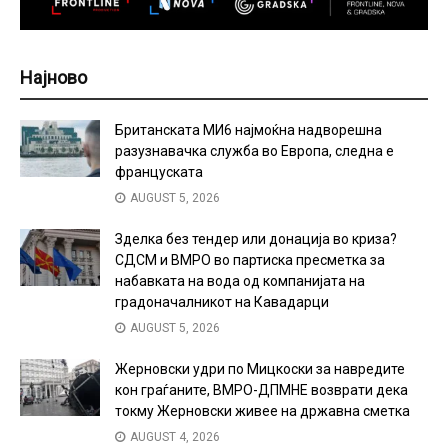
Најново
Британската МИ6 најмоќна надворешна
разузнавачка служба во Европа, следна е
француската
AUGUST 5, 2026
Зделка без тендер или донација во криза?
СДСМ и ВМРО во партиска пресметка за
набавката на вода од компанијата на
градоначалникот на Кавадарци
AUGUST 5, 2026
Жерновски удри по Мицкоски за навредите
кон граѓаните, ВМРО-ДПМНЕ возврати дека
токму Жерновски живее на државна сметка
AUGUST 4, 2026