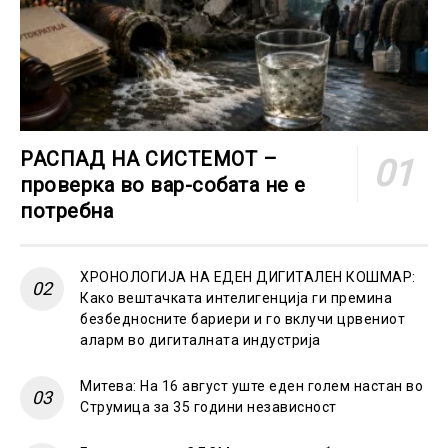
РАСПАД НА СИСТЕМОТ –
проверка во вар-собата не е
потребна
ХРОНОЛОГИЈА НА ЕДЕН ДИГИТАЛЕН КОШМАР:
Како вештачката интелигенција ги премина
безбедносните бариери и го вклучи црвениот
аларм во дигиталната индустрија
Митева: На 16 август уште еден голем настан во
Струмица за 35 години независност