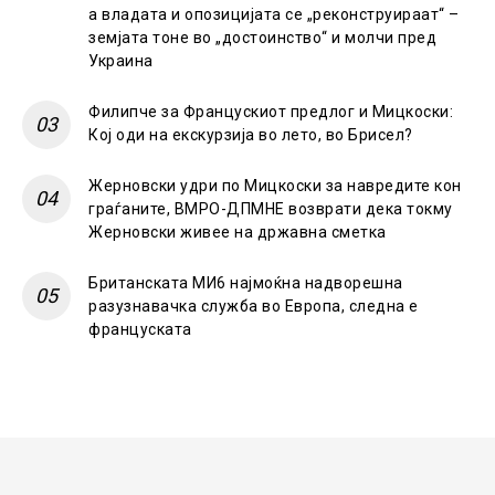
а владата и опозицијата се „реконструираат“ –
земјата тоне во „достоинство“ и молчи пред
Украина
Филипче за Францускиот предлог и Мицкоски:
Кој оди на екскурзија во лето, во Брисел?
Жерновски удри по Мицкоски за навредите кон
граѓаните, ВМРО-ДПМНЕ возврати дека токму
Жерновски живее на државна сметка
Британската МИ6 најмоќна надворешна
разузнавачка служба во Европа, следна е
француската