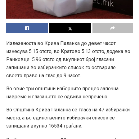
Излезеноста во Крива Паланка до девет часот
изнесува 5.15 отсто, во Кратово 5.13 отсто, додека во
Ранковце 5.96 отсто од вкупниот број гласачи
запишани во избирачкито список го оствариле
своето право на глас до 9 часот.
Во овие три општини изборнито процес започна
навреме и гласањето се одвива непречено.
Во Општина Крива Паланка се гласа на 47 избирачки
места, а во единственито избирачки список се
запишани вкупно 16534 граѓани.