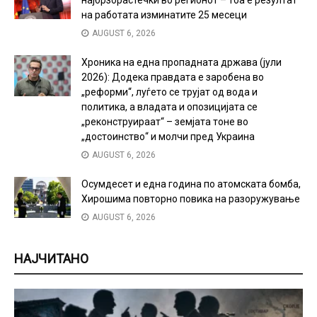
најбрзорастечки во регионот – тоа е резултат
на работата изминатите 25 месеци
AUGUST 6, 2026
Хроника на една пропадната држава (јули
2026): Додека правдата е заробена во
„реформи“, луѓето се трујат од вода и
политика, а владата и опозицијата се
„реконструираат“ – земјата тоне во
„достоинство“ и молчи пред Украина
AUGUST 6, 2026
Осумдесет и една година по атомската бомба,
Хирошима повторно повика на разоружување
AUGUST 6, 2026
НАЈЧИТАНО