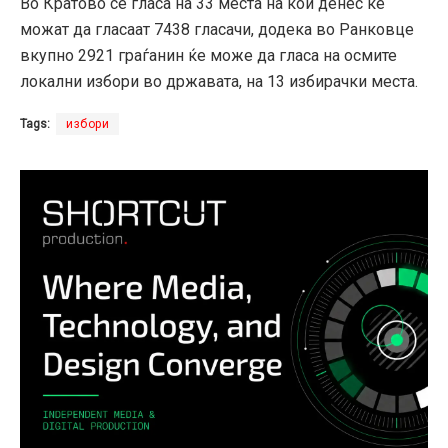
Во Кратово се гласа на 33 места на кои денес ќе
можат да гласаат 7438 гласачи, додека во Ранковце
вкупно 2921 граѓанин ќе може да гласа на осмите
локални избори во државата, на 13 избирачки места.
Tags:
избори