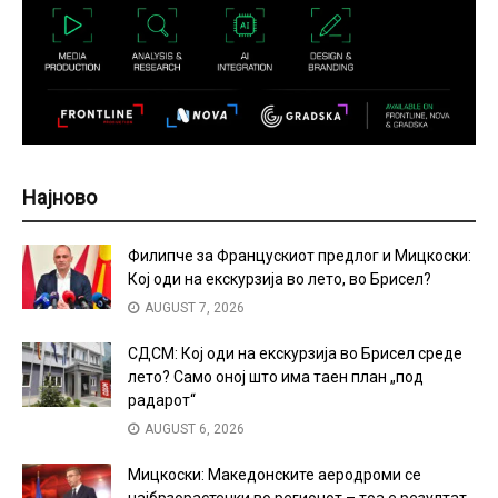
Најново
Филипче за Францускиот предлог и Мицкоски:
Кој оди на екскурзија во лето, во Брисел?
AUGUST 7, 2026
СДСМ: Кој оди на екскурзија во Брисел среде
лето? Само оној што има таен план „под
радарот“
AUGUST 6, 2026
Мицкоски: Македонските аеродроми се