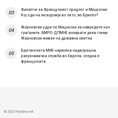
Филипче за Францускиот предлог и Мицкоски:
Кој оди на екскурзија во лето, во Брисел?
Жерновски удри по Мицкоски за навредите кон
граѓаните, ВМРО-ДПМНЕ возврати дека токму
Жерновски живее на државна сметка
Британската МИ6 најмоќна надворешна
разузнавачка служба во Европа, следна е
француската
© 2023 Frontline.mk