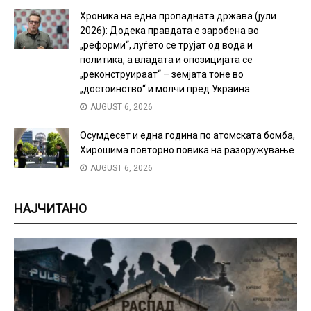
Хроника на една пропадната држава (јули
2026): Додека правдата е заробена во
„реформи“, луѓето се трујат од вода и
политика, а владата и опозицијата се
„реконструираат“ – земјата тоне во
„достоинство“ и молчи пред Украина
AUGUST 6, 2026
Осумдесет и една година по атомската бомба,
Хирошима повторно повика на разоружување
AUGUST 6, 2026
НАЈЧИТАНО