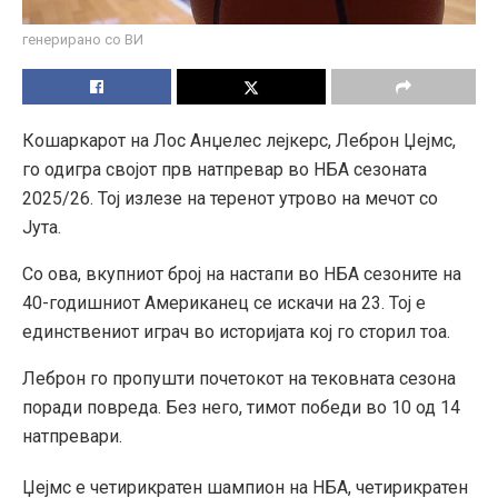
генерирано со ВИ
Кошаркарот на Лос Анџелес лејкерс, Леброн Џејмс,
го одигра својот прв натпревар во НБА сезоната
2025/26. Тој излезе на теренот утрово на мечот со
Јута.
Со ова, вкупниот број на настапи во НБА сезоните на
40-годишниот Американец се искачи на 23. Тој е
единствениот играч во историјата кој го сторил тоа.
Леброн го пропушти почетокот на тековната сезона
поради повреда. Без него, тимот победи во 10 од 14
натпревари.
Џејмс е четирикратен шампион на НБА, четирикратен