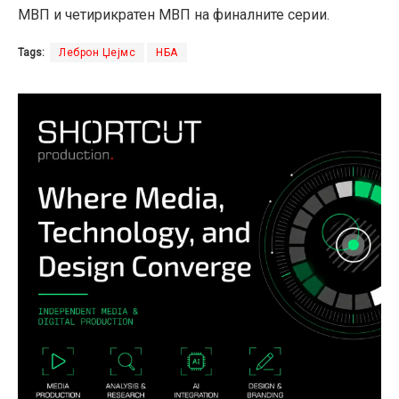
МВП и четирикратен МВП на финалните серии.
Tags:
Леброн Џејмс
НБА