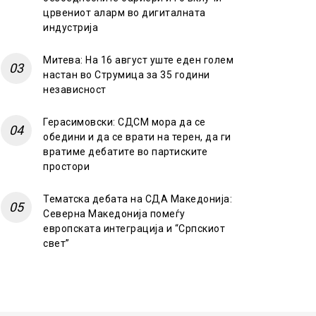
црвениот аларм во дигиталната
индустрија
Митева: На 16 август уште еден голем
настан во Струмица за 35 години
независност
Герасимовски: СДСМ мора да се
обедини и да се врати на терен, да ги
вратиме дебатите во партиските
простори
Тематска дебата на СДА Македонија:
Северна Македонија помеѓу
европската интеграција и “Српскиот
свет”