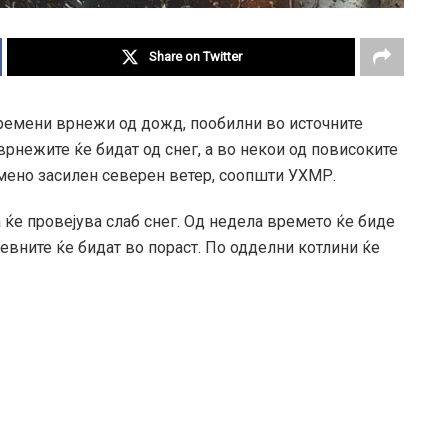
Share on Twitter
времени врнежи од дожд, пообилни во источните
 врнежите ќе бидат од снег, а во некои од повисоките
емено засилен северен ветер, соопшти УХМР.
а ќе провејува слаб снег. Од недела времето ќе биде
невните ќе бидат во пораст. По одделни котлини ќе