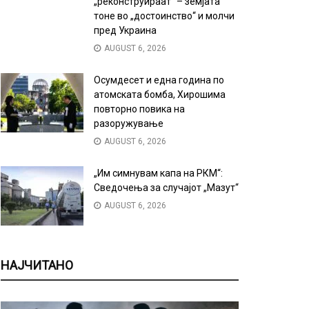
„реконструираат“ – земјата
тоне во „достоинство“ и молчи
пред Украина
AUGUST 6, 2026
Осумдесет и една година по
атомската бомба, Хирошима
повторно повика на
разоружување
AUGUST 6, 2026
„Им симнувам капа на РКМ“:
Сведочења за случајот „Мазут“
AUGUST 6, 2026
НАЈЧИТАНО