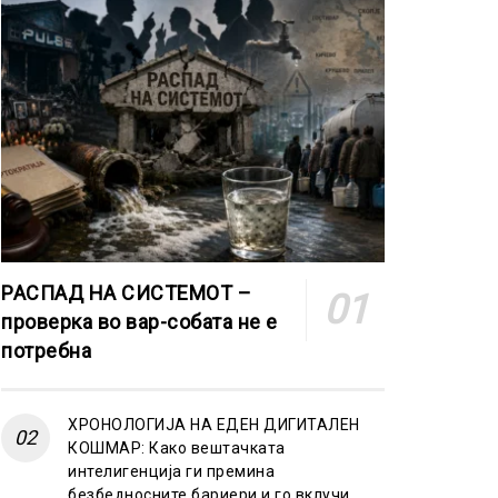
РАСПАД НА СИСТЕМОТ –
проверка во вар-собата не е
потребна
ХРОНОЛОГИЈА НА ЕДЕН ДИГИТАЛЕН
КОШМАР: Како вештачката
интелигенција ги премина
безбедносните бариери и го вклучи