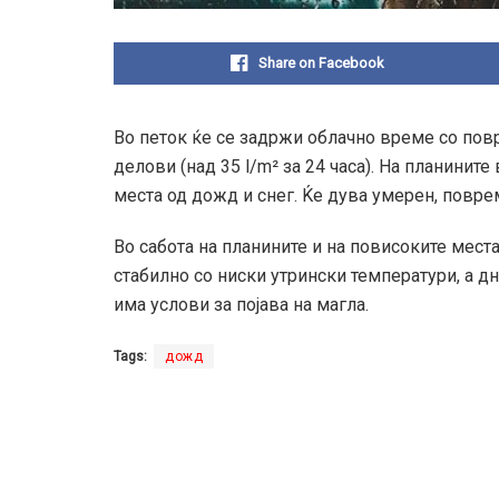
Share on Facebook
Во петок ќе се задржи облачно време со по
делови (над 35 l/m² за 24 часа). На планините
места од дожд и снег. Ќе дува умерен, повр
Во сабота на планините и на повисоките мест
стабилно со ниски утрински температури, а д
има услови за појава на магла.
Tags:
дожд