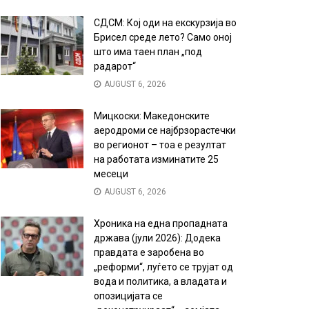
СДСМ: Кој оди на екскурзија во
Брисел среде лето? Само оној
што има таен план „под
радарот“
AUGUST 6, 2026
Мицкоски: Македонските
аеродроми се најбрзорастечки
во регионот – тоа е резултат
на работата изминатите 25
месеци
AUGUST 6, 2026
Хроника на една пропадната
држава (јули 2026): Додека
правдата е заробена во
„реформи“, луѓето се трујат од
вода и политика, а владата и
опозицијата се