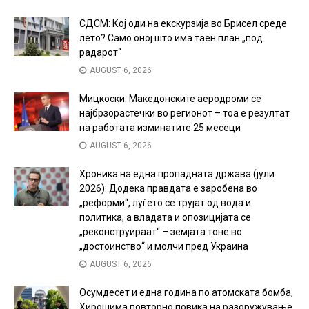
СДСМ: Кој оди на екскурзија во Брисел среде
лето? Само оној што има таен план „под
радарот“
AUGUST 6, 2026
Мицкоски: Македонските аеродроми се
најбрзорастечки во регионот – тоа е резултат
на работата изминатите 25 месеци
AUGUST 6, 2026
Хроника на една пропадната држава (јули
2026): Додека правдата е заробена во
„реформи“, луѓето се трујат од вода и
политика, а владата и опозицијата се
„реконструираат“ – земјата тоне во
„достоинство“ и молчи пред Украина
AUGUST 6, 2026
Осумдесет и една година по атомската бомба,
Хирошима повторно повика на разоружување