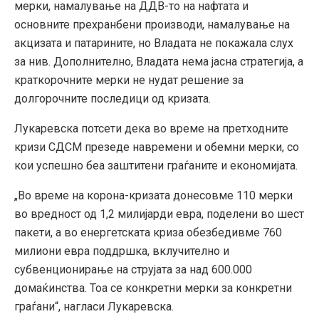
мерки, намалување на ДДВ-то на нафтата и
основните прехранбени производи, намалување на
акцизата и патарините, но Владата не покажала слух
за нив. Дополнително, Владата нема јасна стратегија, а
краткорочните мерки не нудат решение за
долгорочните последици од кризата.
Лукаревска потсети дека во време на претходните
кризи СДСМ презеде навремени и обемни мерки, со
кои успешно беа заштитени граѓаните и економијата.
„Во време на корона-кризата донесовме 110 мерки
во вредност од 1,2 милијарди евра, поделени во шест
пакети, а во енергетската криза обезбедивме 760
милиони евра поддршка, вклучително и
субвенционирање на струјата за над 600.000
домаќинства. Тоа се конкретни мерки за конкретни
граѓани“, нагласи Лукаревска.