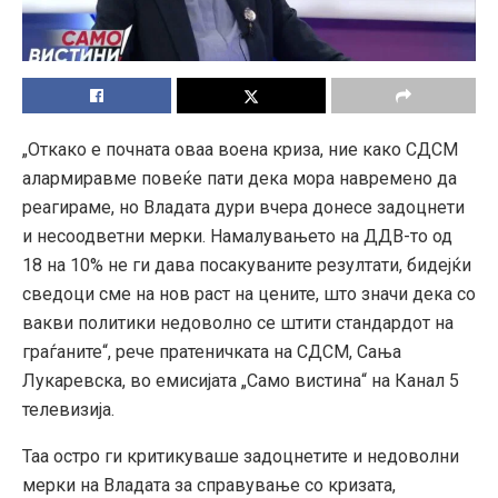
„Откако е почната оваа воена криза, ние како СДСМ
алармиравме повеќе пати дека мора навремено да
реагираме, но Владата дури вчера донесе задоцнети
и несоодветни мерки. Намалувањето на ДДВ-то од
18 на 10% не ги дава посакуваните резултати, бидејќи
сведоци сме на нов раст на цените, што значи дека со
вакви политики недоволно се штити стандардот на
граѓаните“, рече пратеничката на СДСМ, Сања
Лукаревска, во емисијата „Само вистина“ на Канал 5
телевизија.
Таа остро ги критикуваше задоцнетите и недоволни
мерки на Владата за справување со кризата,