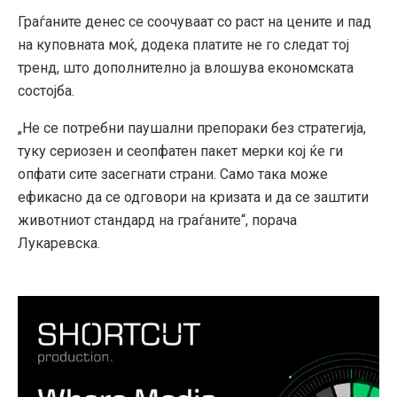
Граѓаните денес се соочуваат со раст на цените и пад
на куповната моќ, додека платите не го следат тој
тренд, што дополнително ја влошува економската
состојба.
„Не се потребни паушални препораки без стратегија,
туку сериозен и сеопфатен пакет мерки кој ќе ги
опфати сите засегнати страни. Само така може
ефикасно да се одговори на кризата и да се заштити
животниот стандард на граѓаните“, порача
Лукаревска.