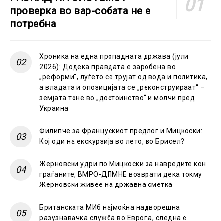
проверка во вар-собата не е
потребна
Хроника на една пропадната држава (јули
2026): Додека правдата е заробена во
„реформи“, луѓето се трујат од вода и политика,
а владата и опозицијата се „реконструираат“ –
земјата тоне во „достоинство“ и молчи пред
Украина
Филипче за Францускиот предлог и Мицкоски:
Кој оди на екскурзија во лето, во Брисел?
Жерновски удри по Мицкоски за навредите кон
граѓаните, ВМРО-ДПМНЕ возврати дека токму
Жерновски живее на државна сметка
Британската МИ6 најмоќна надворешна
разузнавачка служба во Европа, следна е