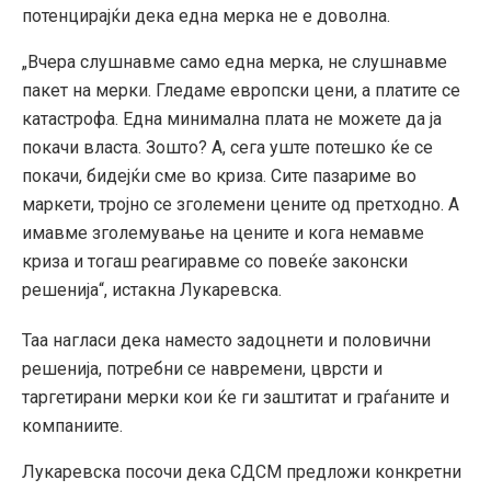
потенцирајќи дека една мерка не е доволна.
„Вчера слушнавме само една мерка, не слушнавме
пакет на мерки. Гледаме европски цени, а платите се
катастрофа. Една минимална плата не можете да ја
покачи власта. Зошто? А, сега уште потешко ќе се
покачи, бидејќи сме во криза. Сите пазариме во
маркети, тројно се зголемени цените од претходно. А
имавме зголемување на цените и кога немавме
криза и тогаш реагиравме со повеќе законски
решенија“, истакна Лукаревска.
Таа нагласи дека наместо задоцнети и половични
решенија, потребни се навремени, цврсти и
таргетирани мерки кои ќе ги заштитат и граѓаните и
компаниите.
Лукаревска посочи дека СДСМ предложи конкретни