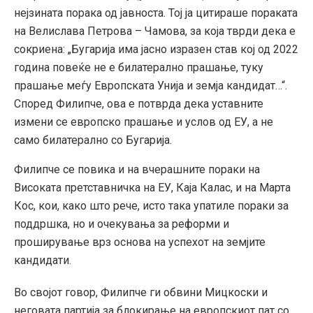
нејзината порака од јавноста. Тој ја цитираше пораката
на Велислава Петрова – Чамова, за која тврди дека е
сокриена: „Бугарија има јасно изразен став кој од 2022
година повеќе не е билатерално прашање, туку
прашање меѓу Европската Унија и земја кандидат…“.
Според Филипче, ова е потврда дека уставните
измени се европско прашање и услов од ЕУ, а не
само билатерално со Бугарија.
Филипче се повика и на вчерашните пораки на
Високата претставничка на ЕУ, Каја Калас, и на Марта
Кос, кои, како што рече, исто така упатиле пораки за
поддршка, но и очекувања за реформи и
проширување врз основа на успехот на земјите
кандидати.
Во својот говор, Филипче ги обвини Мицкоски и
неговата партија за блокирање на европскиот пат со