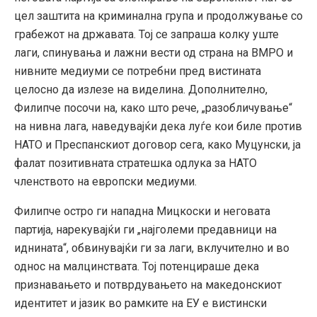
цел заштита на криминална група и продолжување со
грабежот на државата. Тој се запраша колку уште
лаги, спинувања и лажни вести од страна на ВМРО и
нивните медиуми се потребни пред вистината
целосно да излезе на виделина. Дополнително,
Филипче посочи на, како што рече, „разобличување“
на нивна лага, наведувајќи дека луѓе кои биле против
НАТО и Преспанскиот договор сега, како Муцунски, ја
фалат позитивната стратешка одлука за НАТО
членството на европски медиуми.
Филипче остро ги нападна Мицкоски и неговата
партија, нарекувајќи ги „најголеми предавници на
иднината“, обвинувајќи ги за лаги, вклучително и во
однос на малцинствата. Тој потенцираше дека
признавањето и потврдувањето на македонскиот
идентитет и јазик во рамките на ЕУ е вистински