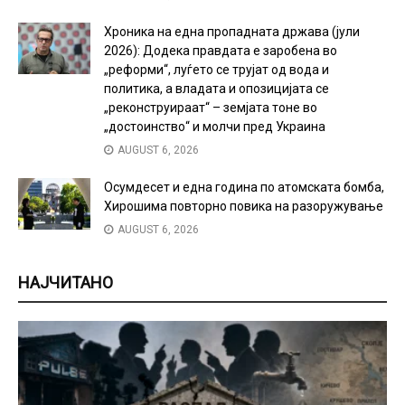
Хроника на една пропадната држава (јули
2026): Додека правдата е заробена во
„реформи“, луѓето се трујат од вода и
политика, а владата и опозицијата се
„реконструираат“ – земјата тоне во
„достоинство“ и молчи пред Украина
AUGUST 6, 2026
Осумдесет и една година по атомската бомба,
Хирошима повторно повика на разоружување
AUGUST 6, 2026
НАЈЧИТАНО