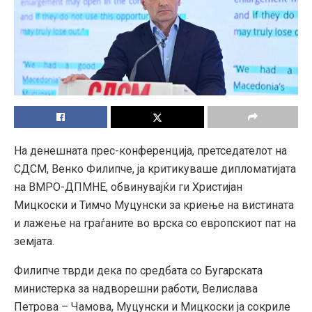
На денешната прес-конференција, претседателот на
СДСМ, Венко Филипче, ја критикуваше дипломатијата
на ВМРО-ДПМНЕ, обвинувајќи ги Христијан
Мицкоски и Тимчо Муцунски за криење на вистината
и лажење на граѓаните во врска со европскиот пат на
земјата.
Филипче тврди дека по средбата со Бугарската
министерка за надворешни работи, Велислава
Петрова – Чамова, Муцунски и Мицкоски ја сокриле