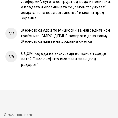
„реформи“, луѓето се трујат од вода и политика,
а владата и опозицијата се „реконструираат“ –
земјата тоне во „достоинство“ и молчи пред
Украина
Жерновски удри по Мицкоски за навредите кон
граѓаните, ВМРО-ДПМНЕ возврати дека токму
Жерновски живее на државна сметка
СДСМ: Кој оди на екскурзија во Брисел среде
лето? Само оној што има таен план „под
радарот“
© 2023 Frontline.mk