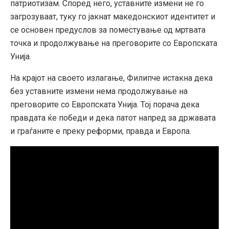
патриотизам. Според него, уставните измени не го
загрозуваат, туку го јакнат македонскиот идентитет и
се основен предуслов за поместување од мртвата
точка и продолжување на преговорите со Европската
Унија.
На крајот на своето излагање, Филипче истакна дека
без уставните измени нема продолжување на
преговорите со Европската Унија. Тој порача дека
правдата ќе победи и дека патот напред за државата
и граѓаните е преку реформи, правда и Европа.