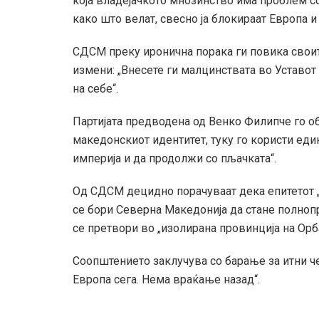
која владејачкото мнозинство има проблем со
како што велат, свесно ја блокираат Европа
СДСМ преку иронична порака ги повика своите
измени: „Внесете ги малцинствата во Уставот
на себе“.
Партијата предводена од Венко Филипче го
македонскиот идентитет, туку го користи еди
империја и да продолжи со пљачката“.
Од СДСМ децидно порачуваат дека епитетот „м
се бори Северна Македонија да стане полнопр
се претвори во „изолирана провинција на Орба
Соопштението заклучува со барање за итни че
Европа сега. Нема враќање назад“.