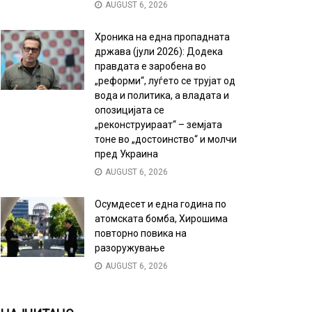
AUGUST 6, 2026
Хроника на една пропадната
држава (јули 2026): Додека
правдата е заробена во
„реформи“, луѓето се трујат од
вода и политика, а владата и
опозицијата се
„реконструираат“ – земјата
тоне во „достоинство“ и молчи
пред Украина
AUGUST 6, 2026
Осумдесет и една година по
атомската бомба, Хирошима
повторно повика на
разоружување
AUGUST 6, 2026