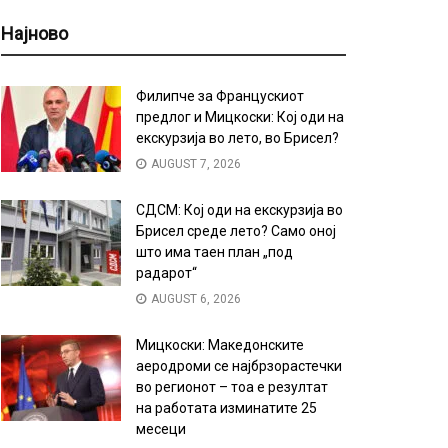
Најново
Филипче за Францускиот
предлог и Мицкоски: Кој оди на
екскурзија во лето, во Брисел?
AUGUST 7, 2026
СДСМ: Кој оди на екскурзија во
Брисел среде лето? Само оној
што има таен план „под
радарот“
AUGUST 6, 2026
Мицкоски: Македонските
аеродроми се најбрзорастечки
во регионот – тоа е резултат
на работата изминатите 25
месеци