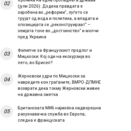
Хроника на една пропадната држава
(јули 2026): Додека правдата е
заробена во „реформи“, луѓето се
трујат од вода и политика, а владата и
опозицијата се „реконструираат“ –
земјата тоне во „достоинство“ и молчи
пред Украина
Филипче за Францускиот предлог и
Мицкоски: Кој оди на екскурзија во
лето, во Брисел?
Жерновски удри по Мицкоски за
навредите кон граѓаните, ВМРО-ДПМНЕ
возврати дека токму Жерновски живее
на државна сметка
Британската МИ6 најмоќна надворешна
разузнавачка служба во Европа,
следна е француската