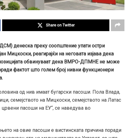
Share on Twitter
СДСМ) денеска преку соопштение упати остри
н Мицкоски, реагирајќи на неговата изјава дека
д опозицијата обвинуваат дека ВМРО-ДПМНЕ не може
поради фактот што голем број нивни функционери
а.
оловина од нив имаат бугарски пасоши. Пола Влада,
ици, семејството на Мицкоски, семејството на Латас
 црвени пасоши на ЕУ“, се наведува во
ањето на овие пасоши е вистинската причина поради