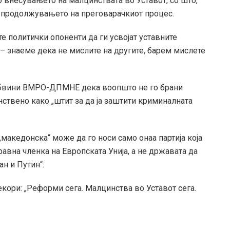
 внесувањето на малцинствата во Уставот, со што,
 и продолжувањето на преговарачкиот процес.
 политички опоненти да ги усвојат уставните
 – знаеме дека не мислите на другите, барем мислете
 обвини ВМРО-ДПМНЕ дека воопшто не го брани
нствено како „штит за да ја заштити криминалната
акедонска“ може да го носи само онаа партија која
авна членка на Европската Унија, а не државата да
н и Путин“.
кори: „Реформи сега. Малцинства во Уставот сега.