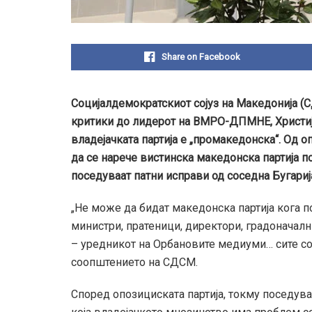
Share on Facebook
Социјалдемократскиот сојуз на Македонија (
критики до лидерот на ВМРО-ДПМНЕ, Христија
владејачката партија е „промакедонска“. О
да се нарече вистинска македонска партија 
поседуваат патни исправи од соседна Бугариј
„Не може да бидат македонска партија кога п
министри, пратеници, директори, градоначалн
– уредникот на Орбановите медиуми… сите со
соопштението на СДСМ.
Според опозициската партија, токму поседув