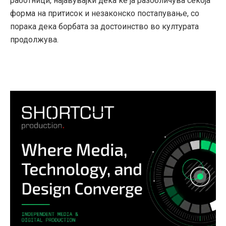
работници, најавувајќи дека ќе ја разобличува секоја
форма на притисок и незаконско постапување, со
порака дека борбата за достоинство во културата
продолжува.