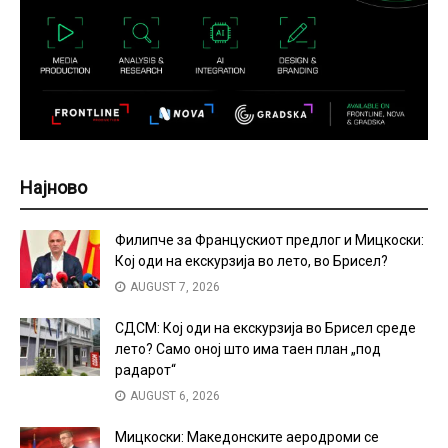
Најново
Филипче за Францускиот предлог и Мицкоски:
Кој оди на екскурзија во лето, во Брисел?
AUGUST 7, 2026
СДСМ: Кој оди на екскурзија во Брисел среде
лето? Само оној што има таен план „под
радарот“
AUGUST 6, 2026
Мицкоски: Македонските аеродроми се