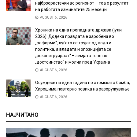
најбрзорастечки во регионот – тоа е резултат
на работата изминатите 25 месеци
AUGUST 6, 2026
Хроника на една пропадната држава (јули
2026): Додека правдата е заробена во
„реформи“, луѓето се трујат од вода и
политика, а владата и опозицијата се
„реконструираат“ – земјата тоне во
„достоинство“ и молчи пред Украина
AUGUST 6, 2026
Осумдесет и една година по атомската бомба,
Хирошима повторно повика на разоружување
AUGUST 6, 2026
НАЈЧИТАНО