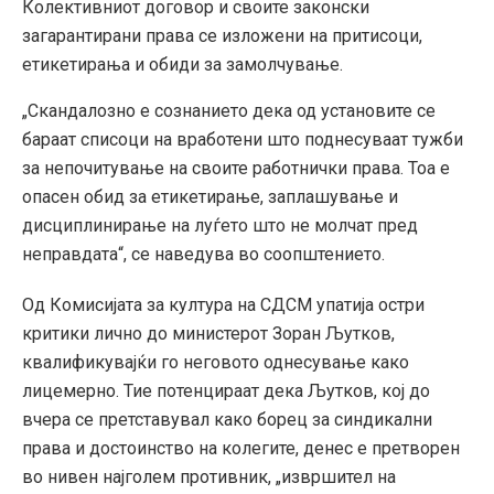
Колективниот договор и своите законски
загарантирани права се изложени на притисоци,
етикетирања и обиди за замолчување.
„Скандалозно е сознанието дека од установите се
бараат списоци на вработени што поднесуваат тужби
за непочитување на своите работнички права. Тоа е
опасен обид за етикетирање, заплашување и
дисциплинирање на луѓето што не молчат пред
неправдата“, се наведува во соопштението.
Од Комисијата за култура на СДСМ упатија остри
критики лично до министерот Зоран Љутков,
квалификувајќи го неговото однесување како
лицемерно. Тие потенцираат дека Љутков, кој до
вчера се претставувал како борец за синдикални
права и достоинство на колегите, денес е претворен
во нивен најголем противник, „извршител на