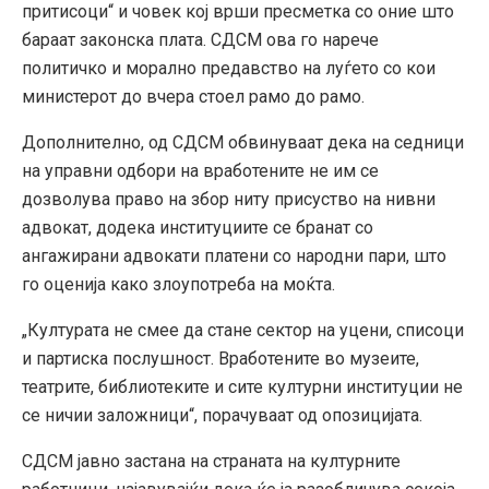
притисоци“ и човек кој врши пресметка со оние што
бараат законска плата. СДСМ ова го нарече
политичко и морално предавство на луѓето со кои
министерот до вчера стоел рамо до рамо.
Дополнително, од СДСМ обвинуваат дека на седници
на управни одбори на вработените не им се
дозволува право на збор ниту присуство на нивни
адвокат, додека институциите се бранат со
ангажирани адвокати платени со народни пари, што
го оценија како злоупотреба на моќта.
„Културата не смее да стане сектор на уцени, списоци
и партиска послушност. Вработените во музеите,
театрите, библиотеките и сите културни институции не
се ничии заложници“, порачуваат од опозицијата.
СДСМ јавно застана на страната на културните