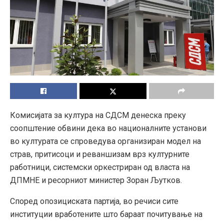
Комисијата за култура на СДСМ денеска преку
соопштение обвини дека во националните установи
во културата се спроведува организиран модел на
страв, притисоци и реваншизам врз културните
работници, системски оркестриран од власта на
ДПМНЕ и ресорниот министер Зоран Љутков.
Според опозициската партија, во речиси сите
институции вработените што бараат почитување на