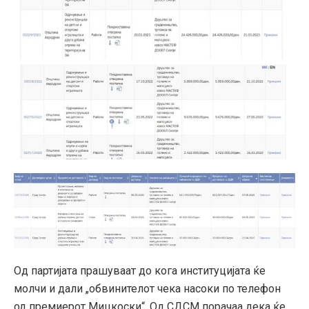
Од партијата прашуваат до кога институцијата ќе
молчи и дали „обвинителот чека насоки по телефон
од премиерот Мицкоски“. Од СДСМ порачаа дека ќе