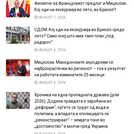
Филипче за Францускиот предлог и Мицкоски:
Кој оди на екскурзија во лето, во Брисел?
AUGUST 7, 2026
СДСМ: Кој оди на екскурзија во Брисел среде
лето? Само оној што има таен план „под
радарот“
AUGUST 6, 2026
Мицкоски: Македонските аеродроми се
најбрзорастечки во регионот – тоа е резултат
на работата изминатите 25 месеци
AUGUST 6, 2026
Хроника на една пропадната држава (јули
2026): Додека правдата е заробена во
„реформи“, луѓето се трујат од вода и
политика, а владата и опозицијата се
„реконструираат“ – земјата тоне во
„достоинство“ и молчи пред Украина