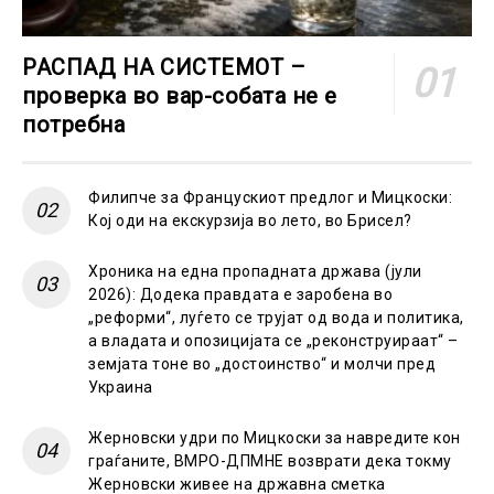
РАСПАД НА СИСТЕМОТ –
проверка во вар-собата не е
потребна
Филипче за Францускиот предлог и Мицкоски:
Кој оди на екскурзија во лето, во Брисел?
Хроника на една пропадната држава (јули
2026): Додека правдата е заробена во
„реформи“, луѓето се трујат од вода и политика,
а владата и опозицијата се „реконструираат“ –
земјата тоне во „достоинство“ и молчи пред
Украина
Жерновски удри по Мицкоски за навредите кон
граѓаните, ВМРО-ДПМНЕ возврати дека токму
Жерновски живее на државна сметка