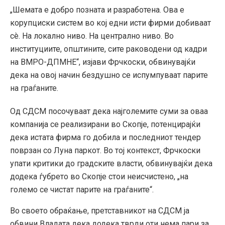
„Шемата е добро позната и разработена. Ова е
корупциски систем во кој едни исти фирми добиваат
сè. На локално ниво. На централно ниво. Во
институциите, општините, сите раководени од кадри
на ВМРО-ДПМНЕ“, изјави Фрчкоски, обвинувајќи
дека на овој начин бездушно се испумпуваат парите
на граѓаните.
Од СДСМ посочуваат дека најголемите суми за оваа
компанија се реализирани во Скопје, потенцирајќи
дека истата фирма го добила и последниот тендер
поврзан со Луна паркот. Во тој контекст, Фрчкоски
упати критики до градските власти, обвинувајќи дека
додека ѓубрето во Скопје стои неисчистено, „на
големо се чистат парите на граѓаните“.
Во своето обраќање, претставникот на СДСМ ја
обвини Владата дека додека тврди оти нема пари за