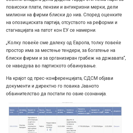
повисоки плати, пензии и антикризни мерки, дели
милиони на фирми блиски до нив. Според оценките
на опозициската партија, отсуството на реформи и
стагнацијата на патот кон ЕУ се намерни.
„Колку повеќе сме далеку од Европа, толку повеќе
простор има за местење тендери, за богатење на
блиски фирми и за организиран грабеж на државата“,
се наведува во партиското обвинување.
На крајот од прес-конференцијата, СДСМ објави
документи и директно го повика Јавното
обвинителство да постапи по овие сознанија.