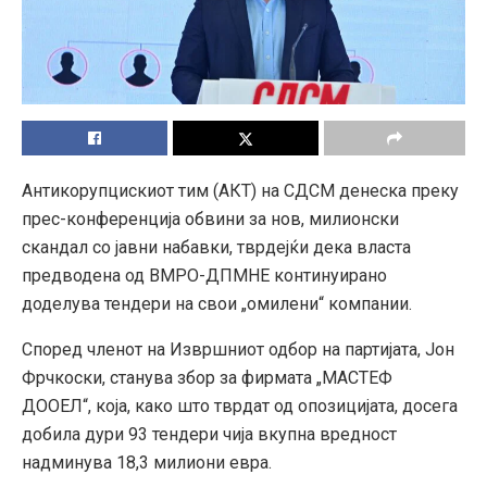
Антикорупцискиот тим (АКТ) на СДСМ денеска преку
прес-конференција обвини за нов, милионски
скандал со јавни набавки, тврдејќи дека власта
предводена од ВМРО-ДПМНЕ континуирано
доделува тендери на свои „омилени“ компании.
Според членот на Извршниот одбор на партијата, Јон
Фрчкоски, станува збор за фирмата „МАСТЕФ
ДООЕЛ“, која, како што тврдат од опозицијата, досега
добила дури 93 тендери чија вкупна вредност
надминува 18,3 милиони евра.