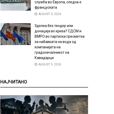
служба во Европа, следна е
француската
AUGUST 5, 2026
Зделка без тендер или
донација во криза? СДСМ и
ВМРО во партиска пресметка
за набавката на вода од
компанијата на
градоначалникот на
Кавадарци
AUGUST 5, 2026
НАЈЧИТАНО