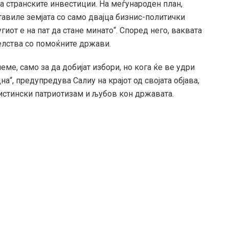
а странските инвестиции. На меѓународен план,
тавиле земјата со само двајца бизнис-политички
угиот е на пат да стане минато“. Според него, ваквата
елства со помоќните држави.
еме, само за да добијат избори, но кога ќе ве удри
а“, предупредува Салиу на крајот од својата објава,
истински патриотизам и љубов кон државата.