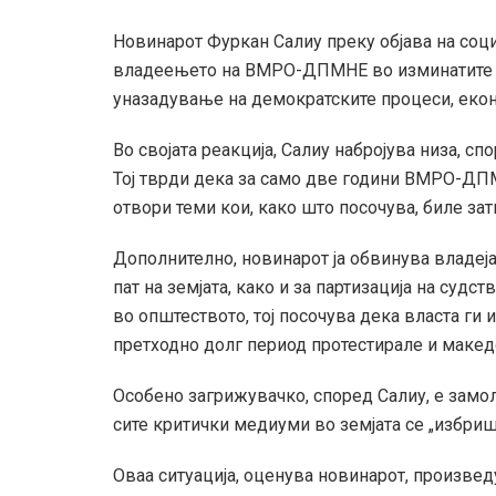
Новинарот Фуркан Салиу преку објава на соц
владеењето на ВМРО-ДПМНЕ во изминатите две
уназадување на демократските процеси, екон
Во својата реакција, Салиу набројува низа, сп
Тој тврди дека за само две години ВМРО-ДПМ
отвори теми кои, како што посочува, биле за
Дополнително, новинарот ја обвинува владеја
пат на земјата, како и за партизација на судс
во општеството, тој посочува дека власта ги 
претходно долг период протестирале и макед
Особено загрижувачко, според Салиу, е замол
сите критички медиуми во земјата се „избриш
Оваа ситуација, оценува новинарот, произвед