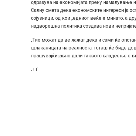
одразува на економијата преку намалување н
Салиу смета дека економските интереси ја ос
сојузници, од кои „едниот веќе е минато, а др
надворешна политика создава нови непријат
„Тие можат да ве лажат дека и сами ќе опстан
шлаканицата на реалноста, тогаш ќе биде доцн
прашувајќи јавно дали таквото владеење е в
Ј. Ѓ.