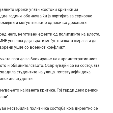
ијалните мрежи упати жестоки критики за
 години, обвинувајќи ја партијата за сериозно
омијата и меѓуетничките односи во државата.
оред него, негативни ефекти од политиките на власта.
НЕ успеала да ја врати меѓуетничката омраза и да
творени уште со воениот конфликт.
чката партија за блокирање на евроинтегративниот
твото и обвинителството. Осврнувајќи се на состојбата
извадила студентите на улица, потсетувајќи дека
онските студенти.
чувањето на јавната критика. Тој тврди дека речиси
ани“.
ува нестабилна политичка состојба која директно се