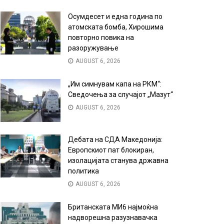
Осумдесет и една година по
атомската бомба, Хирошима
повторно повика на
разоружување
AUGUST 6, 2026
„Им симнувам капа на РКМ“:
Сведочења за случајот „Мазут“
AUGUST 6, 2026
Дебата на СДА Македонија:
Европскиот пат блокиран,
изолацијата станува државна
политика
AUGUST 6, 2026
Британската МИ6 најмоќна
надворешна разузнавачка