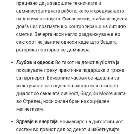
прецизно да ја завршите техничката и
административната работа, како и средувањето
на документацијата. Финансиски, стабилизацијата
доаѓа низ прагматично контролирање на ситните
сметки. Вечерта носи нагло раздвижување во
секторот на јавните односи каде што Вашата
реторика повторно ќе доминира.
Љубов и односи:
Во текот на денот љубовта ја
покажувате преку практична поддршка и грижа
за партнерот. Вечерните часови се идеални за
излегување на социјален настан или отворен
дијалог со саканата личност, бидејќи Месечината
во Стрелец носи силен бран на социјален
магнетизам.
Здравје и енергија:
Внимавајте на дигестивниот
систем во првиот дел од денот и избегнувајте