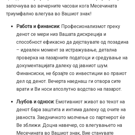
започнува во вечерните часови кога Месечината
триумфално влегува во Вашиот знак!
Работа и финансии:
Професионализмот преку
денот се мери низ Вашата дискреција и
способност ефикасно да дејствувате од позадина
– идеален момент за истражување, детална
проверка на пазарните податоци и средување на
документацијата далеку од јавниот шум.
Финансиски, не брзајте со инвестиции во првиот
дел од денот. Вечерта наеднаш ги отвора сите
врати и Ви носи апсолутно водство на пазарот.
Љубов и односи:
Емотивниот живот во текот на
денот бара заштита и интима далеку од очите на
јавноста. Заедничкото молчење со партнерот ќе
Ве зближи. Доцна навечер, со влегувањето на
Месечината во Вашиот знак, Вие станувате