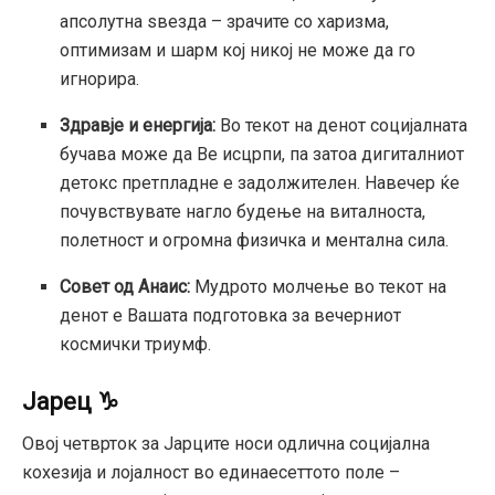
апсолутна ѕвезда – зрачите со харизма,
оптимизам и шарм кој никој не може да го
игнорира.
Здравје и енергија:
Во текот на денот социјалната
бучава може да Ве исцрпи, па затоа дигиталниот
детокс претпладне е задолжителен. Навечер ќе
почувствувате нагло будење на виталноста,
полетност и огромна физичка и ментална сила.
Совет од Анаис:
Мудрото молчење во текот на
денот е Вашата подготовка за вечерниот
космички триумф.
Јарец ♑
Овој четврток за Јарците носи одлична социјална
кохезија и лојалност во единаесеттото поле –