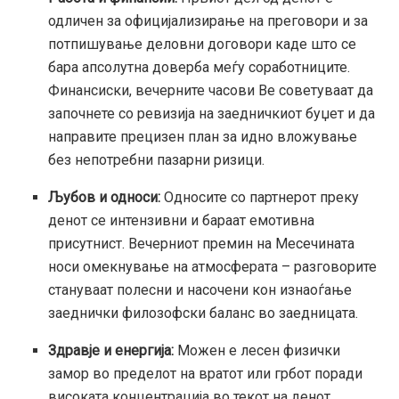
одличен за официјализирање на преговори и за
потпишување деловни договори каде што се
бара апсолутна доверба меѓу соработниците.
Финансиски, вечерните часови Ве советуваат да
започнете со ревизија на заедничкиот буџет и да
направите прецизен план за идно вложување
без непотребни пазарни ризици.
Љубов и односи:
Односите со партнерот преку
денот се интензивни и бараат емотивна
присутнист. Вечерниот премин на Месечината
носи омекнување на атмосферата – разговорите
стануваат полесни и насочени кон изнаоѓање
заеднички филозофски баланс во заедницата.
Здравје и енергија:
Можен е лесен физички
замор во пределот на вратот или грбот поради
високата концентрација во текот на денот.