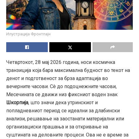
Илустрација Фронтлајн
Четвртокот, 28 мај 2026 година, носи космичка
транзиција која бара максимална будност во текот на
денот и подготвеност за брза адаптација во
вечерните часови. Сè до подоцнежните часови,
Месечината се движи низ фиксниот воден знак
Шкорпија
, што значи дека утринскиот и
попладневниот период се идеални за длабински
анализи, решавање на заостанати материјални или
организациски прашања и за откривање на
суштината на деловните процеси. Ова не е време за