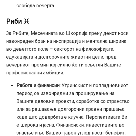
слобода вечерта.
Риби ♓
За Рибите, Месечината во Шкорпија преку денот носи
извонреден бран на инспирација и ментална ширина
во деветтото поле – секторот на филозофијата,
едукацијата и долгорочните животни цели, пред
вечерниот премин кој силно ќе ги осветли Вашите
професионални амбиции.
Работа и финансии:
Утринскиот и попладневниот
период се извонредни за проширување на
Вашите деловни проекти, соработка со странство
или за решавање долгорочни правни прашања
каде што довербата е клучна. Перспективата Ви
е широка и јасна. Финансиски, инвестициите во
знаење и во Вашиот јавен углед носат бенефит.