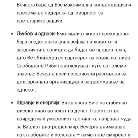
Вечерта бара од Вас максимална концентрација и
преземање лидерска одговорност за
претстојните задачи.
Љубов и односи:
Емотивниот живот преку денот
бара споделената филозофија на животот и
заедничките соништа да бидат во преден план,
што Ве зближува со партнерот на повисоко ниво.
Слободните Риби привлекуваат луѓе со големо
знаење. Вечерта носи посериозни разговори за
долгорочната организација и зацврстување на
односот.
Здравје и енергија:
Виталноста Ви е на стабилно
високо ниво во текот на денот. Престојот во
природа или умерениот тренинг ќе направат чуда
за Вашиот внатрешен мир. Вечерта внимавајте
на зглобовите и колената – наметнете смирено и