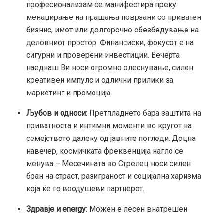
професионализам се манифестира преку
менаџирање на прашања поврзани со приватен
бизнис, имот или долгорочно обезбедување на
деловниот простор. Финансиски, фокусот е на
сигурни и проверени инвестиции. Вечерта
наеднаш Ви носи огромно олеснување, силен
креативен импулс и одлични прилики за
маркетинг и промоција.
Љубов и односи:
Претпладнето бара заштита на
приватноста и интимни моменти во кругот на
семејството далеку од јавните погледи. Доцна
навечер, космичката фреквенција нагло се
менува – Месечината во Стрелец носи силен
бран на страст, разиграност и социјална харизма
која ќе го воодушеви партнерот.
Здравје и energy:
Можен е лесен внатрешен