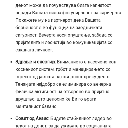
денот може да почувствува блага напнатост
поради Вашата силна фокусираност на кариерата.
Покажете му на партнерот дека Вашата
борбеност е во функција на заедничката
сигурност. Вечерта носи опуштање, забава со
пријателите и леснотија во комуникацијата со
саканата личност.
Здравје и енергија:
Вниманието е насочено кон
коскениот систем, грбот и менаџирањето со
стресот од јавната одговорност преку денот.
Тензијата најдобро се елиминира со вечерна
физичка активност на отворено во пријатно
друштво, што целосно ќе Ви го врати
менталниот баланс.
Совет од Анаис:
Бидете стабилниот лидер во
текот на денот, за да уживате во социјалната