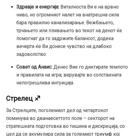
Здравје и енергија:
Виталноста Ви е на врвно
ниво, но огромниот налет на внатрешна сила
бара правилно канализирање. Вежбањето,
трчањето или пливањето во текот на денот ќе
помогнат да го задржите балансот, додека
вечерта ќе Ви донесе чувство на длабоко
задоволство.
Совет од Анаис:
Денес Вие го диктирате темпото
и правилата на игра; верувајте во сопствената
непогрешлива интуиција.
Стрелец ♐
За Стрелците, поголемиот дел од четвртокот
поминува во дванаесеттото поле – секторот на
стратешката подготовка во тишина и дискреција, со
цел да се акумулира сила за големиот триумф кој