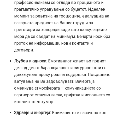
професионализам се огледа во прецизното и
прагматично управување со буџетот. Идеален
момент за ревизија на трошоците, евалуација на
пазарната вредност на Вашиот труд и за
преговори за хонорари каде што калкулациите
мора да се сведат на минимум. Вечерта носи брз
проток на информации, нови контакти и
договори.
Љубов и односи:
Емотивниот живот во првиот
дел од денот бара лојалност и сигурност кои се
докажуваат преку реална поддршка. Површните
ветувања не Ве задоволуваат. Вечерта ја
омекнува атмосферата – комуникацијата со
партнерот станува лесна, пријатна и исполнета со
интелигентен хумор.
Здравје и енергија:
Вниманието е насочено кон