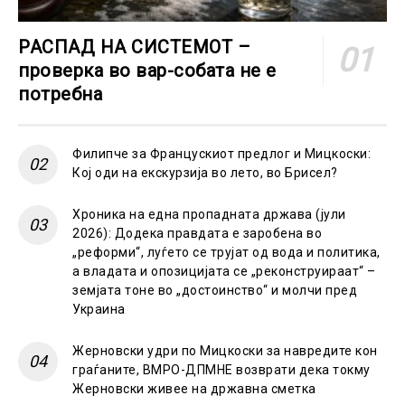
РАСПАД НА СИСТЕМОТ –
проверка во вар-собата не е
потребна
Филипче за Францускиот предлог и Мицкоски:
Кој оди на екскурзија во лето, во Брисел?
Хроника на една пропадната држава (јули
2026): Додека правдата е заробена во
„реформи“, луѓето се трујат од вода и политика,
а владата и опозицијата се „реконструираат“ –
земјата тоне во „достоинство“ и молчи пред
Украина
Жерновски удри по Мицкоски за навредите кон
граѓаните, ВМРО-ДПМНЕ возврати дека токму
Жерновски живее на државна сметка