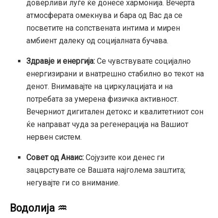
доверливи луѓе ќе донесе хармонија. Вечерта
атмосферата омекнува и бара од Вас да се
посветите на сопствената интима и мирен
амбиент далеку од социјалната бучава.
Здравје и енергија:
Се чувствувате социјално
енергизирани и внатрешно стабилно во текот на
денот. Внимавајте на циркулацијата и на
потребата за умерена физичка активност.
Вечерниот дигитален детокс и квалитетниот сон
ќе направат чуда за регенерација на Вашиот
нервен систем.
Совет од Анаис:
Сојузите кои денес ги
зацврстувате се Вашата најголема заштита;
негувајте ги со внимание.
Водолија ♒