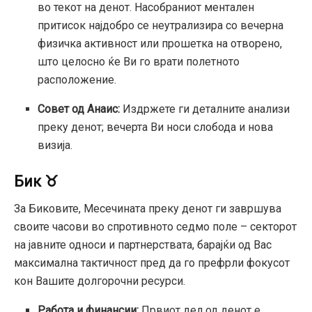
во текот на денот. Насобраниот ментален
притисок најдобро се неутрализира со вечерна
физичка активност или прошетка на отворено,
што целосно ќе Ви го врати полетното
расположение.
Совет од Анаис:
Издржете ги деталните анализи
преку денот; вечерта Ви носи слобода и нова
визија.
Бик ♉
За Биковите, Месечината преку денот ги завршува
своите часови во спротивното седмо поле – секторот
на јавните односи и партнерствата, барајќи од Вас
максимална тактичност пред да го префрли фокусот
кон Вашите долгорочни ресурси.
Работа и финансии:
Првиот дел од денот е