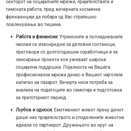
секторот на социјалните мрежи, пријателствата и
тимската работа, пред вечерната космичка
фреквенција да побара од Вас стратешко
повлекување во тишина.
Работа и финансии:
Утринските и попладневните
часови се извонредни за деловни состаноци,
преговори со долгогодишни соработници и за
лансирање проекти кои уживаат широка
социјална поддршка. Лојалноста на Вашата
професионална мрежа денес е Вашиот најголем
капитал на пазарот. Вечерта носи потреба за
анализа на податоците во самотија и подготовка
за претстојниот период.
Љубов и односи:
Емотивниот живот преку денот
дише низ пријателството и споделените животни
идеали со партнерот. Дружењето во круг на