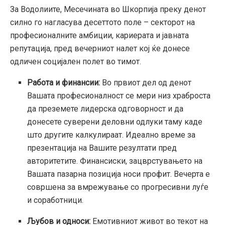
За Водолиите, Месечината во Шкорпија преку денот
силно го нагласува десеттото поле – секторот на
професионалните амбиции, кариерата и јавната
репутација, пред вечерниот налет кој ќе донесе
одличен социјален полет во тимот.
Работа и финансии:
Во првиот дел од денот
Вашата професионалност се мери низ храброста
да преземете лидерска одговорност и да
донесете суверени деловни одлуки таму каде
што другите калкулираат. Идеално време за
презентација на Вашите резултати пред
авторитетите. Финансиски, зацврстувањето на
Вашата пазарна позиција носи профит. Вечерта е
совршена за вмрежување со прогресивни луѓе
и соработници.
Љубов и односи:
Емотивниот живот во текот на