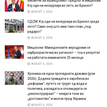
Филипче за Францускиот предлог и Мицкоски:
Кој оди на екскурзија во лето, во Брисел?
AUGUST 7, 2026
СДСМ: Кој оди на екскурзија во Брисел среде
лето? Само оној што има таен план „под
радарот“
AUGUST 6, 2026
Мицкоски: Македонските аеродроми се
најбрзорастечки во регионот – тоа е резултат
на работата изминатите 25 месеци
AUGUST 6, 2026
Хроника на една пропадната држава (јули
2026): Додека правдата е заробена во
„реформи“, луѓето се трујат од вода и
политика, а владата и опозицијата се
„реконструираат“ – земјата тоне во
„достоинство“ и молчи пред Украина
AUGUST 6, 2026