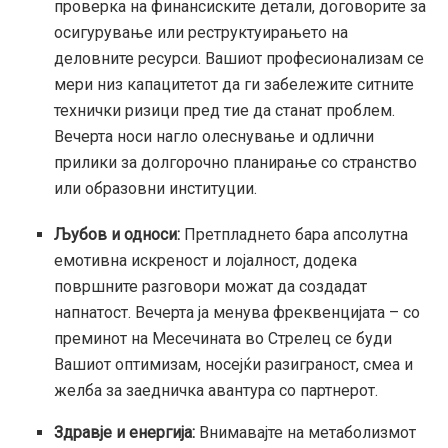
проверка на финансиските детали, договорите за
осигурување или реструктуирањето на
деловните ресурси. Вашиот професионализам се
мери низ капацитетот да ги забележите ситните
технички ризици пред тие да станат проблем.
Вечерта носи нагло олеснување и одлични
прилики за долгорочно планирање со странство
или образовни институции.
Љубов и односи:
Претпладнето бара апсолутна
емотивна искреност и лојалност, додека
површните разговори можат да создадат
напнатост. Вечерта ја менува фреквенцијата – со
преминот на Месечината во Стрелец се буди
Вашиот оптимизам, носејќи разиграност, смеа и
желба за заедничка авантура со партнерот.
Здравје и енергија:
Внимавајте на метаболизмот