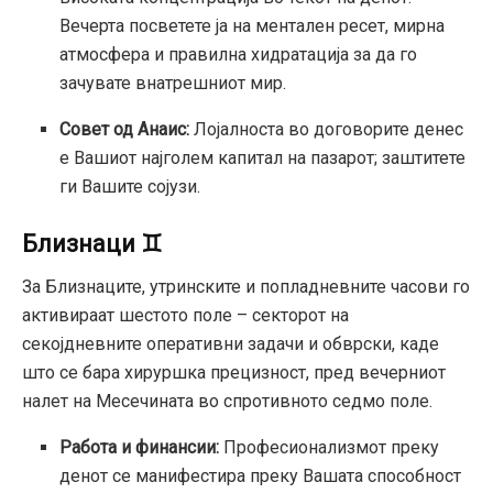
Вечерта посветете ја на ментален ресет, мирна
атмосфера и правилна хидратација за да го
зачувате внатрешниот мир.
Совет од Анаис:
Лојалноста во договорите денес
е Вашиот најголем капитал на пазарот; заштитете
ги Вашите сојузи.
Близнаци ♊
За Близнаците, утринските и попладневните часови го
активираат шестото поле – секторот на
секојдневните оперативни задачи и обврски, каде
што се бара хируршка прецизност, пред вечерниот
налет на Месечината во спротивното седмо поле.
Работа и финансии:
Професионализмот преку
денот се манифестира преку Вашата способност