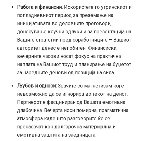
Работа и финансии:
Искористете го утринскиот и
попладневниот период за преземање на
иницијативата во деловните преговори,
донесување клучни одлуки и за презентација на
Вашите стратегии пред соработниците – Вашиот
авторитет денес е непобитен. Финансиски,
вечерните часови носат фокус на практична
наплата на Вашиот труд и планирање на буџетот
за наредните денови од позиција на сила.
Љубов и односи:
Зрачите со магнетизам кој е
невозможно да се игнорира во текот на денот.
Партнерот е фасциниран од Вашата емотивна
длабочина. Вечерта носи помирна, прагматична
атмосфера каде што разговорите ќе се
пренасочат кон долгорочна материјална и
емотивна заштита на заедницата.