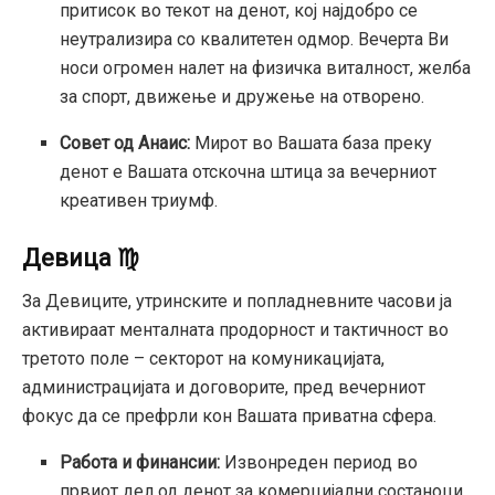
притисок во текот на денот, кој најдобро се
неутрализира со квалитетен одмор. Вечерта Ви
носи огромен налет на физичка виталност, желба
за спорт, движење и дружење на отворено.
Совет од Анаис:
Мирот во Вашата база преку
денот е Вашата отскочна штица за вечерниот
креативен триумф.
Девица ♍
За Девиците, утринските и попладневните часови ја
активираат менталната продорност и тактичност во
третото поле – секторот на комуникацијата,
администрацијата и договорите, пред вечерниот
фокус да се префрли кон Вашата приватна сфера.
Работа и финансии:
Извонреден период во
првиот дел од денот за комерцијални состаноци,