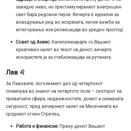
завидно ниво, но престимулираниот внатрешен
свет бара редовни паузи. Вечерта е идеална за
воведување ред во исхраната, лесни вежби за
истегнување или релаксација во уреден простор.
Совет од Анаис:
Капитализирајте го Вашиот
креативен налет во текот на денот; вечерта
искористете ја за стабилизација на рутината.
Лав ♌
За Лавовите, поголемиот дел од четвртокот
поминува во знакот на четвртото поле – секторот на
приватната сфера, недвижностите, домот и семејната
сигурност, пред вечерниот налет на Месечината во
сродниот огнен Стрелец.
Работа и финансии:
Преку денот Вашиот