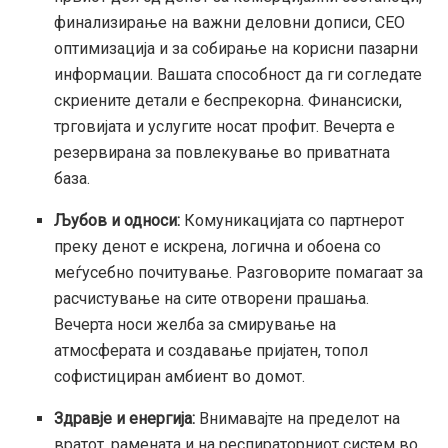
финализирање на важни деловни дописи, СЕО
оптимизација и за собирање на корисни пазарни
информации. Вашата способност да ги согледате
скриените детали е беспрекорна. Финансиски,
трговијата и услугите носат профит. Вечерта е
резервирана за повлекување во приватната
база.
Љубов и односи:
Комуникацијата со партнерот
преку денот е искрена, логична и обоена со
меѓусебно почитување. Разговорите помагаат за
расчистување на сите отворени прашања.
Вечерта носи желба за смирување на
атмосферата и создавање пријатен, топол
софистициран амбиент во домот.
Здравје и енергија:
Внимавајте на пределот на
вратот, рамената и на респираторниот систем во