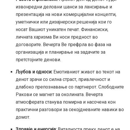
извонредни деловни шанси за лансирање и
презентација на нови комерцијални концепти,
уметнички или дизајнерски решенија кои го
носат Вашиот уникатен печат. Финансиски,
личната харизма Ви носи предност во
договорите. Вечерта Ве префрла во фаза на
организација и планирање на задачите за
претстојните денови.
Љубов и односи:
Емотивниот живот во текот на
денот зрачи со силна страст, привлечност и
длабоко препознавање со партнерот. Слободните
Ракови се магнет за околината. Вечерта
атмосферата станува помирна и насочена кон
практични разговори за секојдневните навики во
домот.
Здравје и енергија:
Виталноста преку денот е на