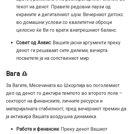
текот на денот. Правете редовни паузи од
екраните и дигиталниот шум. Вечерниот детокс
во домашни услови со квалитетни оброци
целосно ќе Ви го врати внатрешниот баланс.
Совет од Анаис:
Вашите јасни аргументи преку
денот ги решаваат сите дилеми; вечерта
посветете ја на сопствениот мир.
Вага ♎
За Вагите, Месечината во Шкорпија во поголемиот
дел од денот го диктира темпото во второто поле –
секторот на финансиите, личните ресурси и
материјалната стабилност, пред вечерниот премин да
ја активира Вашата воздушна динамика.
Работа и финансии:
Преку денот Вашиот