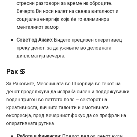
стресни разговори за време на оброците.
Вечерта Ви носи налет на свежа виталност и
социјална енергија која ќе го елиминира
менталниот замор.
Совет од Анаис:
Бидете прецизен оперативец
преку денот, за да уживате во деловната
дипломатија вечерта.
Рак ♋
За Раковите, Месечината во Шкорпија во текот на
денот продолжува да испраќа силен и поддржувачки
воден тригон во петтото поле – секторот на
креативноста, личните таленти и емотивната
експресија, пред вечерниот фокус да се префрли на
оперативната рутина.
Работа и финансии:
Првиот дел од денот нуди