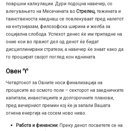
површни калкулации. Дури подоцна навечер, со
влегувањето на Месечината во
Стрелец
, тежината и
таинственоста наеднаш се повлекуваат пред налетот
на ентузијазам, филозофска ширина и желба за
социјална слобода. Успехот денес ќе им припадне на
оние кои во првиот дел од денот ќе бидат
дисциплинирани стратези, а навечер ќе знаат како да
го прошират својот поглед кон иднината.
Овен ♈
Четвртокот за Овните носи финализација на
процесите во осмото поле – секторот на заедничките
капитали, инвестициите и долгорочните планови,
пред вечерниот премин кој ќе ја запали Вашата
огнена енергија на сосем ново ниво.
Работа и финансии:
Преку денот посветете се на