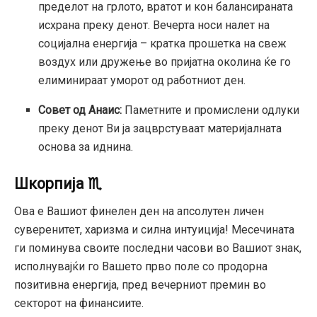
пределот на грлото, вратот и кон балансираната
исхрана преку денот. Вечерта носи налет на
социјална енергија – кратка прошетка на свеж
воздух или дружење во пријатна околина ќе го
елиминираат уморот од работниот ден.
Совет од Анаис:
Паметните и промислени одлуки
преку денот Ви ја зацврстуваат материјалната
основа за иднина.
Шкорпија ♏
Ова е Вашиот финелен ден на апсолутен личен
суверенитет, харизма и силна интуиција! Месечината
ги поминува своите последни часови во Вашиот знак,
исполнувајќи го Вашето прво поле со продорна
позитивна енергија, пред вечерниот премин во
секторот на финансиите.