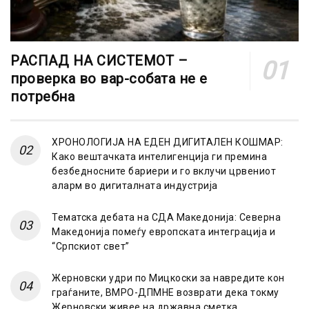
РАСПАД НА СИСТЕМОТ –
проверка во вар-собата не е
потребна
ХРОНОЛОГИЈА НА ЕДЕН ДИГИТАЛЕН КОШМАР:
Како вештачката интелигенција ги премина
безбедносните бариери и го вклучи црвениот
аларм во дигиталната индустрија
Тематска дебата на СДА Македонија: Северна
Македонија помеѓу европската интеграција и
“Српскиот свет”
Жерновски удри по Мицкоски за навредите кон
граѓаните, ВМРО-ДПМНЕ возврати дека токму
Жерновски живее на државна сметка