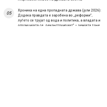
Хроника на една пропадната држава (јули 2026):
Додека правдата е заробена во „реформи“,
луѓето се трујат од вода и политика, а владата и
опозицијата се „реконструираат“ – земјата тоне
во „достоинство“ и молчи пред Украина
© 2023 Frontline.mk
ЗА НАС
ИМПРЕСУМ
ПОЛИТИКА НА ПРИВАТНОСТ
МАРКЕТИНГ
КОНТАКТ