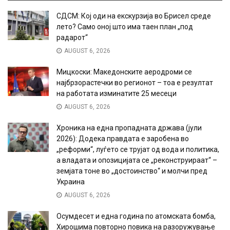
СДСМ: Кој оди на екскурзија во Брисел среде
лето? Само оној што има таен план „под
радарот“
AUGUST 6, 2026
Мицкоски: Македонските аеродроми се
најбрзорастечки во регионот – тоа е резултат
на работата изминатите 25 месеци
AUGUST 6, 2026
Хроника на една пропадната држава (јули
2026): Додека правдата е заробена во
„реформи“, луѓето се трујат од вода и политика,
а владата и опозицијата се „реконструираат“ –
земјата тоне во „достоинство“ и молчи пред
Украина
AUGUST 6, 2026
Осумдесет и една година по атомската бомба,
Хирошима повторно повика на разоружување