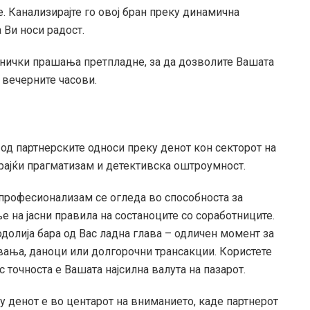
. Канализирајте го овој бран преку динамична
 Ви носи радост.
хнички прашања претпладне, за да дозволите Вашата
 вечерните часови.
од партнерските односи преку денот кон секторот на
арајќи прагматизам и детективска оштроумност.
професионализам се огледа во способноста за
е на јасни правила на состаноците со соработниците.
долија бара од Вас ладна глава – одличен момент за
вања, даноци или долгорочни трансакции. Користете
 точноста е Вашата најсилна валута на пазарот.
 денот е во центарот на вниманието, каде партнерот