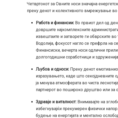
Четвртокот за Овните носи значајна енергетс
преку денот и колективното вмрежување во 
Работа и финансии:
Во првиот дел од ден
довршите најкомплексните административ
извештаите и затворете ги обврските во
Водолија, фокусот нагло се префрла на с
Финансиски, вечерта носи одлични прили
долгогодишни соработници и здруженија
Љубов и односи:
Преку денот емотивниот
изразувањето, каде што секојдневните о
ја менува атмосферата во чиста леснотиј
партнерот во пошироко друштво или за от
Здравје и виталност:
Внимавајте на зглоб
избегнувајќи прекумерен физички напор.
будење на енергијата и ментално ослобо