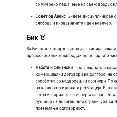
со умерено пешачење на свеж воздух ил
Совет од Анаис:
Бидете дисциплиниран оп
слобода и иновативните идеи навечер.
Бик ♉
За Биковите, овој четврток ја активира оскат
професионалниот напредок во вечерните час
Работа и финансии:
Претпладнето е изво
комерцијални договори на долгорочна ос
соработка со надворешни партнери. По с
на кариерата и јавната репутација. Вашат
затоа искористете ја вечерта за презента
рушење на досегашните ограничувања. Ф
преземање одговорност.