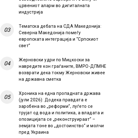
црвениот аларм во дигиталната
индустрија
Тематска дебата на СДА Македонија:
Северна Македонија помеѓу
европската интеграција и “Српскиот
свет”
Жерновски удри по Мицкоски за
навредите кон граѓаните, ВМРО-ДПМНЕ
возврати дека токму Жерновски живее
на државна сметка
Хроника на една пропадната држава
(јули 2026): Додека правдата е
заробена во „реформи“, луѓето се
трујат од вода и политика, а владата и
опозицијата се „реконструираат“ –
земјата тоне во „достоинство“ и молчи
пред Украина