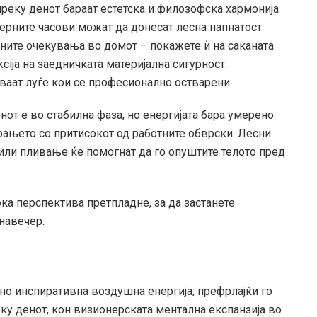
реку денот бараат естетска и филозофска хармонија
ерните часови можат да донесат лесна напнатост
ните очекувања во домот – покажете ѝ на саканата
cija на заедничката материјална сигурност.
ваат луѓе кои се професионално остварени.
нот е во стабилна фаза, но енергијата бара умерено
ањето со притисокот од работните обврски. Лесни
или пливање ќе помогнат да го опуштите телото пред
ка перспектива претпладне, за да застанете
навечер.
лно инспиративна воздушна енергија, префрлајќи го
ку денот, кон визионерската ментална експанзија во