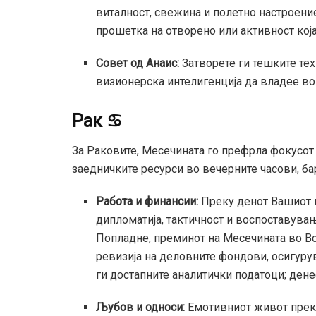
виталност, свежина и полетно настроение
прошетка на отворено или активност која
Совет од Анаис:
Затворете ги тешките те
визионерска интелигенција да владее во
Рак ♋
За Раковите, Месечината го префрла фокусот 
заедничките ресурси во вечерните часови, б
Работа и финансии:
Преку денот Вашиот 
дипломатија, тактичност и воспоставувањ
Попладне, преминот на Месечината во Во
ревизија на деловните фондови, осигуру
ги достапните аналитички податоци; денес
Љубов и односи:
Емотивниот живот преку