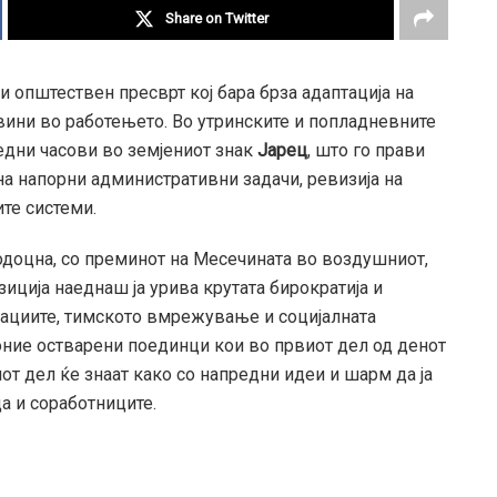
Share on Twitter
 и општествен пресврт кој бара брза адаптација на
вини во работењето. Во утринските и попладневните
едни часови во земјениот знак
Јарец
, што го прави
на напорни административни задачи, ревизија на
те системи.
одоцна, со преминот на Месечината во воздушниот,
озиција наеднаш ја урива крутата бирократија и
вациите, тимското вмрежување и социјалната
оние остварени поединци кои во првиот дел од денот
от дел ќе знаат како со напредни идеи и шарм да ја
а и соработниците.