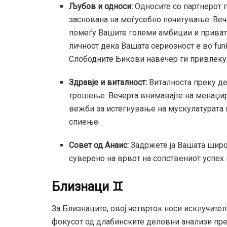
Љубов и односи:
Односите со партнерот п
заснована на меѓусебно почитување. Веч
помеѓу Вашите големи амбиции и приват
личност дека Вашата сериозност е во funk
Слободните Бикови навечер ги привлеку
Здравје и виталност:
Виталноста преку де
трошење. Вечерта внимавајте на менаџир
вежби за истегнување на мускулатурата 
спиење.
Совет од Анаис:
Задржете ја Вашата широ
суверено на врвот на сопствениот успех 
Близнаци ♊
За Близнаците, овој четврток носи исклучите
фокусот од длабинските деловни анализи пре