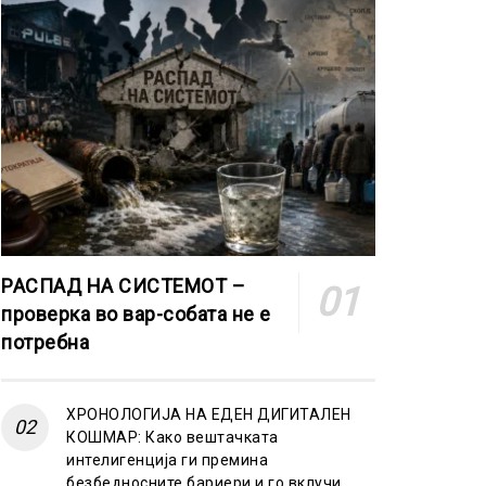
РАСПАД НА СИСТЕМОТ –
проверка во вар-собата не е
потребна
ХРОНОЛОГИЈА НА ЕДЕН ДИГИТАЛЕН
КОШМАР: Како вештачката
интелигенција ги премина
безбедносните бариери и го вклучи