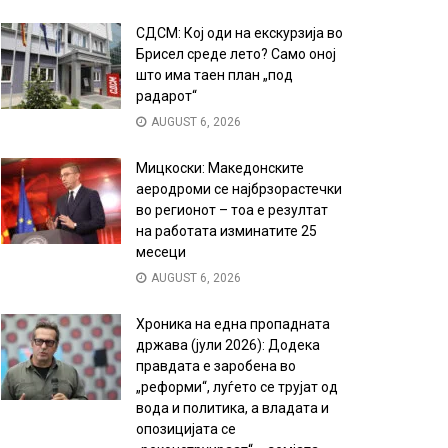
СДСМ: Кој оди на екскурзија во
Брисел среде лето? Само оној
што има таен план „под
радарот“
AUGUST 6, 2026
Мицкоски: Македонските
аеродроми се најбрзорастечки
во регионот – тоа е резултат
на работата изминатите 25
месеци
AUGUST 6, 2026
Хроника на една пропадната
држава (јули 2026): Додека
правдата е заробена во
„реформи“, луѓето се трујат од
вода и политика, а владата и
опозицијата се