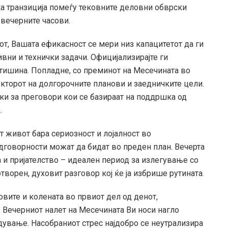
ка транзиција помеѓу тековните деловни обврски
вечерните часови.
от, Вашата ефикасност се мери низ капацитетот да ги
ни и технички задачи. Официјализирајте ги
 тишина. Попладне, со преминот на Месечината во
екторот на долгорочните планови и заедничките цели.
ки за преговори кои се базираат на поддршка од
.
 живот бара сериозност и лојалност во
дговорности можат да бидат во преден план. Вечерта
а и пријателство – идеален период за излегување со
ворен, духовит разговор кој ќе ја избрише рутината.
овите и колената во првиот дел од денот,
 Вечерниот налет на Месечината Ви носи нагло
дување. Насобраниот стрес најдобро се неутрализира