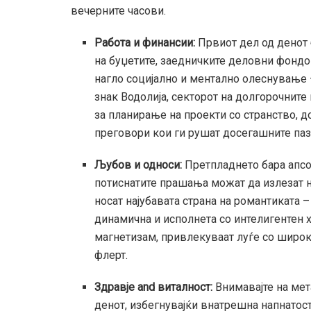
вечерните часови.
Работа и финансии:
Првиот дел од денот 
на буџетите, заедничките деловни фондо
нагло социјално и ментално олеснување
знак Водолија, секторот на долгорочните
за планирање на проекти со странство, д
преговори кои ги рушат досегашните паз
Љубов и односи:
Претпладнето бара апсо
потиснатите прашања можат да излезат н
носат најубавата страна на романтиката –
динамична и исполнета со интелигентен 
магнетизам, привлекуваат луѓе со широк
флерт.
Здравје and виталност:
Внимавајте на мет
денот, избегнувајќи внатрешна напнатос