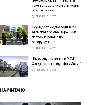
„реконструираат“ – земјата
тоне во „достоинство“ и молчи
пред Украина
AUGUST 6, 2026
Осумдесет и една година по
атомската бомба, Хирошима
повторно повика на
разоружување
AUGUST 6, 2026
„Им симнувам капа на РКМ“:
Сведочења за случајот „Мазут“
AUGUST 6, 2026
НАЈЧИТАНО