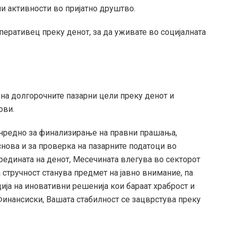
и активности во пријатно друштво.
еративец преку денот, за да уживате во социјалната
а на долгорочните пазарни цели преку денот и
ови.
нредно за финализирање на правни прашања,
нова и за проверка на пазарните податоци во
редината на денот, Месечината влегува во секторот
а стручност станува предмет на јавно внимание, па
ција на иновативни решенија кои бараат храброст и
инансиски, Вашата стабилност се зацврстува преку