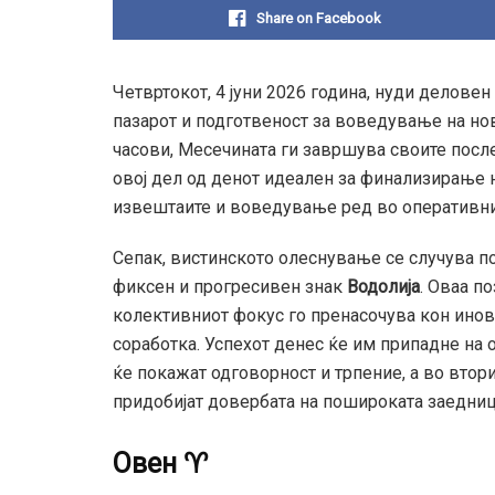
Share on Facebook
Четвртокот, 4 јуни 2026 година, нуди деловен
пазарот и подготвеност за воведување на но
часови, Месечината ги завршува своите посл
овој дел од денот идеален за финализирање 
извештаите и воведување ред во оперативни
Сепак, вистинското олеснување се случува п
фиксен и прогресивен знак
Водолија
. Оваа п
колективниот фокус го пренасочува кон ино
соработка. Успехот денес ќе им припадне на 
ќе покажат одговорност и трпение, а во втори
придобијат довербата на пошироката заедниц
Овен ♈