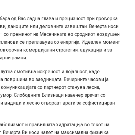
бара од Вас ладна глава и прецизност при проверка
ви, даноците или деловните извештаи. Вечерта носи
 – со преминот на Месечината во сродниот воздушен
 планови се преплавува со енергија. Идеален момент
олгорочни комерцијални стратегии, едукација и за
арни рамки.
лутна емотивна искреност и лојалност, каде
а површина во заедницата. Вечерните часови ја
 комуникацијата со партнерот станува лесна,
хумор. Слободните Близнаци навечер зрачат со
и видици и лесно отвораат врати за софистициран
аболизмот и правилната хидратација во текот на
т. Вечерта Ви носи налет на максимална физичка