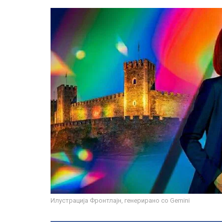
Илустрација Фронтлајн, генерирано со Gemini