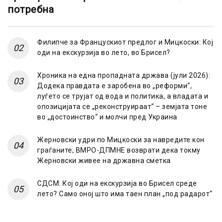
потребна
Филипче за Францускиот предлог и Мицкоски: Кој
оди на екскурзија во лето, во Брисел?
Хроника на една пропадната држава (јули 2026):
Додека правдата е заробена во „реформи“,
луѓето се трујат од вода и политика, а владата и
опозицијата се „реконструираат“ – земјата тоне
во „достоинство“ и молчи пред Украина
Жерновски удри по Мицкоски за навредите кон
граѓаните, ВМРО-ДПМНЕ возврати дека токму
Жерновски живее на државна сметка
СДСМ: Кој оди на екскурзија во Брисел среде
лето? Само оној што има таен план „под радарот“