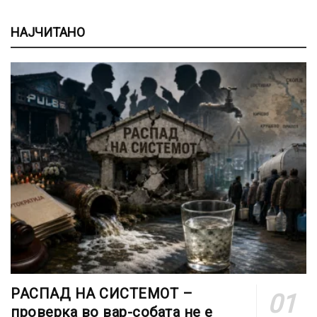
НАЈЧИТАНО
РАСПАД НА СИСТЕМОТ –
проверка во вар-собата не е