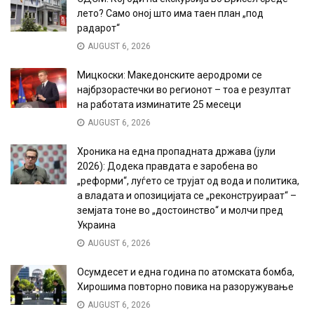
лето? Само оној што има таен план „под
радарот“
AUGUST 6, 2026
Мицкоски: Македонските аеродроми се
најбрзорастечки во регионот – тоа е резултат
на работата изминатите 25 месеци
AUGUST 6, 2026
Хроника на една пропадната држава (јули
2026): Додека правдата е заробена во
„реформи“, луѓето се трујат од вода и политика,
а владата и опозицијата се „реконструираат“ –
земјата тоне во „достоинство“ и молчи пред
Украина
AUGUST 6, 2026
Осумдесет и една година по атомската бомба,
Хирошима повторно повика на разоружување
AUGUST 6, 2026