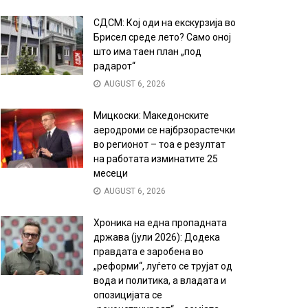
СДСМ: Кој оди на екскурзија во
Брисел среде лето? Само оној
што има таен план „под
радарот“
AUGUST 6, 2026
Мицкоски: Македонските
аеродроми се најбрзорастечки
во регионот – тоа е резултат
на работата изминатите 25
месеци
AUGUST 6, 2026
Хроника на една пропадната
држава (јули 2026): Додека
правдата е заробена во
„реформи“, луѓето се трујат од
вода и политика, а владата и
опозицијата се