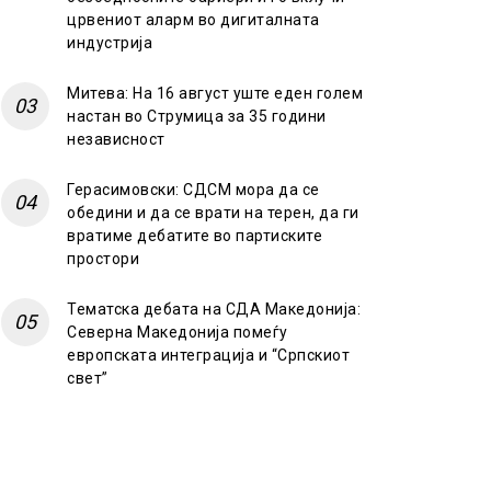
црвениот аларм во дигиталната
индустрија
Митева: На 16 август уште еден голем
настан во Струмица за 35 години
независност
Герасимовски: СДСМ мора да се
обедини и да се врати на терен, да ги
вратиме дебатите во партиските
простори
Тематска дебата на СДА Македонија:
Северна Македонија помеѓу
европската интеграција и “Српскиот
свет”