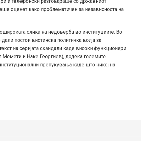
дури и телефонски разговараше со државниот
беше оценет како проблематичен за независноста на
 пошироката слика на недоверба во институциите. Во
 дали постои вистинска политичка волја за
текст на серијата скандали каде високи функционери
т Мемети и Наке Георгиев), додека големите
институционални препукувања каде што никој на