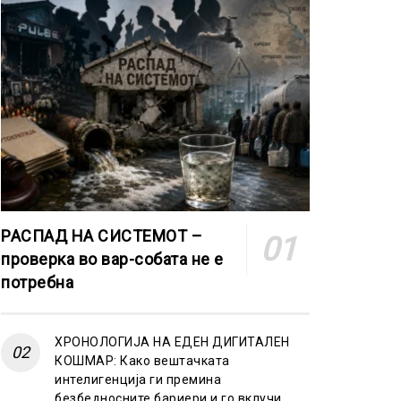
РАСПАД НА СИСТЕМОТ –
проверка во вар-собата не е
потребна
ХРОНОЛОГИЈА НА ЕДЕН ДИГИТАЛЕН
КОШМАР: Како вештачката
интелигенција ги премина
безбедносните бариери и го вклучи