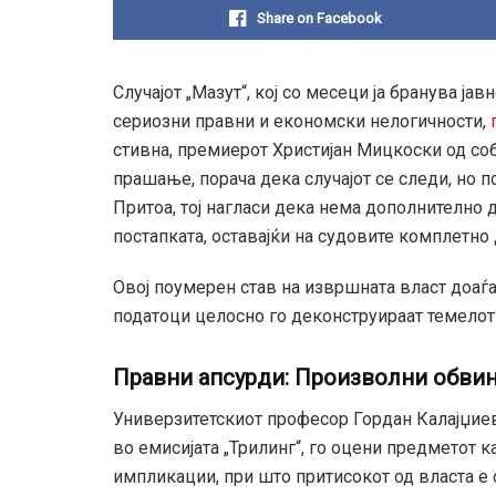
Share on Facebook
Случајот „Мазут“, кој со месеци ја бранува ја
сериозни правни и економски нелогичности,
стивна, премиерот Христијан Мицкоски од со
прашање, порача дека случајот се следи, но 
Притоа, тој нагласи дека нема дополнително д
постапката, оставајќи на судовите комплетно 
Овој поумерен став на извршната власт доаѓ
податоци целосно го деконструираат темелот
Правни апсурди: Произволни обвин
Универзитетскиот професор Гордан Калајџиев 
во емисијата „Трилинг“, го оцени предметот к
импликации, при што притисокот од власта е 