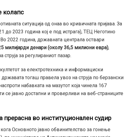
е колапс
тивната ситуација од онаа во кривичната пријава. За
1 до 2023 година кој е под истрага), ТЕЦ Неготино
Во 2022 година, државната централа оствари
25 милијарди денари (околу 36,5 милиони евра)
,
 струја за регулираниот пазар.
култетот за електротехника и информациски
 државата тогаш правела увоз на струја по берзански
 наспроти набавката на мазутот која чинела 167
ти се јавно достапни и проверливи на веб-страниците
та прерасна во институционален судир
, кога Основното јавно обвинителство за гонење