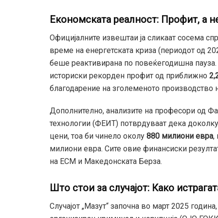
Економската реалност: Профит, а н
Официјалните извештаи ја сликаат сосема спро
време на енергетската криза (периодот од 202
беше реактивирана по повеќегодишна пауза. 
историски рекорден профит од приближно
2,
благодарение на зголеменото производство на
Дополнително, анализите на професори од Фа
технологии (ФЕИТ) потврдуваат дека доколку
цени, тоа би чинело околу
880 милиони евра
,
милиони евра. Сите овие финансиски резулта
на ЕСМ и Македонската Берза.
Што стои за случајот: Како истрага
Случајот „Мазут“ започна во март 2025 година