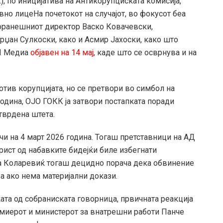
, по иницијатива на Антикорупциската комисија,
вно лицеНа почетокот на случајот, во фокусот беа
поранешниот директор Васко Ковачевски,
џан Сулкоски, како и Асмир Јахоски, како што
Л Медиа
објавен на 14 мај
, каде што се осврнува и на
отив корупцијата, но се претвори во симбол на
одина, ОЈО ГОКК ја затвори постапката поради
тврдена штета.
чи на 4 март 2026 година. Тогаш претставници на АД
рист од набавките бидејќи биле избегнати
на Коларевиќ тогаш децидно порача дека обвинение
а ако нема материјални докази.
та од собраниската говорница, првичната реакција
емиерот и министерот за внатрешни работи Панче