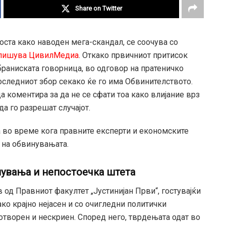
Share on Twitter
вноста како наводен мега-скандал, се соочува со
пишува ЦивилМедиа
. Откако првичниот притисок
браниската говорница, во одговор на пратеничко
последниот збор секако ќе го има Обвинителството.
а коментира за да не се сфати тоа како влијание врз
да го разрешат случајот.
а во време кога правните експерти и економските
 на обвинувањата.
увања и непостоечка штета
од Правниот факултет „Јустинијан Први“, гостувајќи
ако крајно нејасен и со очигледни политички
отворен и нескриен. Според него, тврдењата одат во