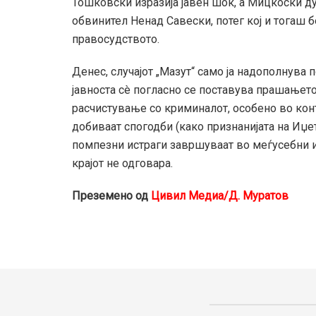
Тошковски изразија јавен шок, а Мицкоски 
обвинител Ненад Савески, потег кој и тогаш 
правосудството.
Денес, случајот „Мазут“ само ја надополнува
јавноста сè погласно се поставува прашањето
расчистување со криминалот, особено во кон
добиваат спогодби (како признанијата на Иџе
помпезни истраги завршуваат во меѓусебни 
крајот не одговара.
Преземено од
Цивил Медиа/Д. Муратов