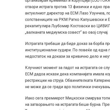
организиран криминал и корупција (ОЈО ГОКК)
отвори истрага против 13 физички и едно пра
актуелниот директор на ЕСМ Лазо Узунчев, 
сопствениците на РКМ Ратко Капушевски и Ер
рекапитулира Љубомир Костовски во ЦИВИ
„валканата медиумска совест“ во овој случај.
Истрагата требаше да биде доказ за борба пр
институционални судири. По повеќе од една г
недостаток на докази за кривично дело и неу
Клучниот момент за падот на истрагата се слу
ЕСМ дадоа искази дека компанијата имала ко
рестрикции на струја. Обвинителката Катери
не може да се гради врз политички очекувањ
Иако сега премиерот Мицкоски смирува топка
на затворањето на истрагата беше бурна. Пр