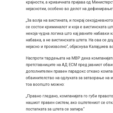
крајности, а кривичната пријава од Министер
нејаснотии, особено во делот на дефинирање
„За волја на вистината, и покрај секојдневнот
се состои криминалот и која е вистинската ш
некоја чудна логика што кај јавните набавки к
набавка, а не вистинската штета. На ова се 
нејасно и произволно“, објаснува Калајџиев в
Наспроти тврдењата на МВР дека компанијата
претставниците на АД ЕСМ пред јавниот обвин
дополнителен правен парадокс откако компан
обвинителство на одлуката за затворање на и
тоа воопшто можно:
„Правно гледано, компанијата го губи правот
нашиот правен систем, ако оштетениот се от
постапката за штета се запира.“