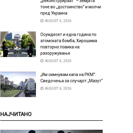
„реконструираат“ – земјата
тоне во „достоинство“ и молчи
пред Украина
AUGUST 6, 2026
Осумдесет и една година по
атомската бомба, Хирошима
повторно повика на
разоружување
AUGUST 6, 2026
„Им симнувам капа на РКМ“:
Сведочења за случајот „Мазут“
AUGUST 6, 2026
НАЈЧИТАНО