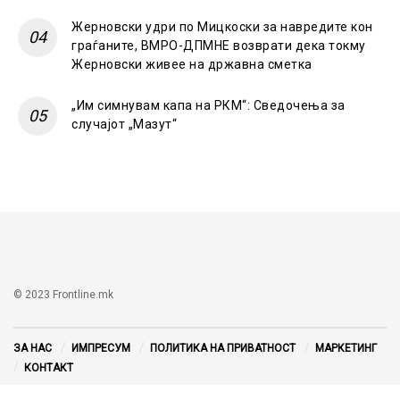
Жерновски удри по Мицкоски за навредите кон
граѓаните, ВМРО-ДПМНЕ возврати дека токму
Жерновски живее на државна сметка
„Им симнувам капа на РКМ“: Сведочења за
случајот „Мазут“
© 2023 Frontline.mk
ЗА НАС
ИМПРЕСУМ
ПОЛИТИКА НА ПРИВАТНОСТ
МАРКЕТИНГ
КОНТАКТ