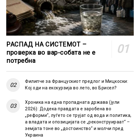
РАСПАД НА СИСТЕМОТ –
проверка во вар-собата не е
потребна
Филипче за Францускиот предлог и Мицкоски:
Кој оди на екскурзија во лето, во Брисел?
Хроника на една пропадната држава (јули
2026): Додека правдата е заробена во
„реформи“, луѓето се трујат од вода и политика,
а владата и опозицијата се „реконструираат“ –
земјата тоне во „достоинство“ и молчи пред
Украина