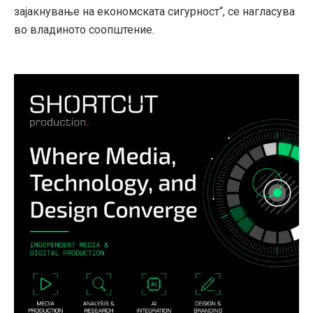
зајакнување на економската сигурност“, се нагласува
во владиното соопштение.