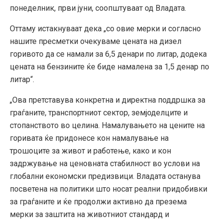
понеделник, први јуни, соопштуваат од Владата.
Оттаму истакнуваат дека „со овие мерки и согласно
нашите пресметки очекуваме цената на дизел
горивото да се намали за 6,5 денари по литар, додека
цената на бензините ќе биде намалена за 1,5 денар по
литар“.
„Ова претставува конкретна и директна поддршка за
граѓаните, транспортниот сектор, земјоделците и
стопанството во целина. Намалувањето на цените на
горивата ќе придонесе кон намалување на
трошоците за живот и работење, како и кон
задржување на ценовната стабилност во услови на
глобални економски предизвици. Владата останува
посветена на политики што носат реални придобивки
за граѓаните и ќе продолжи активно да презема
мерки за заштита на животниот стандард и