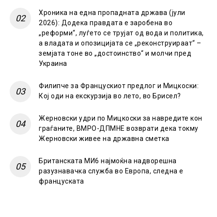
Хроника на една пропадната држава (јули
2026): Додека правдата е заробена во
„реформи“, луѓето се трујат од вода и политика,
а владата и опозицијата се „реконструираат“ –
земјата тоне во „достоинство“ и молчи пред
Украина
Филипче за Францускиот предлог и Мицкоски:
Кој оди на екскурзија во лето, во Брисел?
Жерновски удри по Мицкоски за навредите кон
граѓаните, ВМРО-ДПМНЕ возврати дека токму
Жерновски живее на државна сметка
Британската МИ6 најмоќна надворешна
разузнавачка служба во Европа, следна е
француската