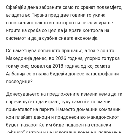
Сфаќајќи дека забраните само го хранат подземјето,
владата во Тирана пред две години го укина
сопствениот закон и повторно ги легализираше
игрите на среќа со цел да ја врати контрола на
системот и да ја сузбие сивата економија.
Се наметнува логичното прашање, а тоа е зошто
Македонија денес, во 2026 година, упорно го турка
токму оној модел од 2018 година од кој самата
Албанија се откажа бидејќи донесе катастрофални
последици?
Донесувањето на предложените измени нема да ги
спречи луѓето да играат, туку само ќе го смени
примателот на парите. Наместо домашни компании
кои плаќаат даноци и придонеси во македонскиот
буџет, пазарот ќе им биде подарен на странски
„офшор“ сајтови и на нелегални локации, подруми и