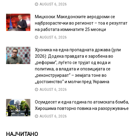
AUGUST 6, 2026
Мицкоски: Македонските аеродроми се
најбрзорастечки во регионот – тоа е резултат
на работата изминатите 25 месеци
AUGUST 6, 2026
Хроника на една пропадната држава (јули
2026): Додека правдата е заробена во
„реформи“, луѓето се трујат од вода и
политика, а владата и опозицијата се
„реконструираат“ – земјата тоне во
„достоинство“ и молчи пред Украина
AUGUST 6, 2026
Осумдесет и една година по атомската бомба,
Хирошима повторно повика на разоружување
AUGUST 6, 2026
НАЈЧИТАНО