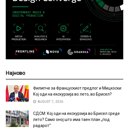
Најново
Филипче за Францускиот предлог и Мицкоски:
Кој оди на екскурзија во лето, во Брисел?
AUGUST 7, 2026
СДСМ: Кој оди на екскурзија во Брисел среде
лето? Само оној што има таен план „под
радарот“