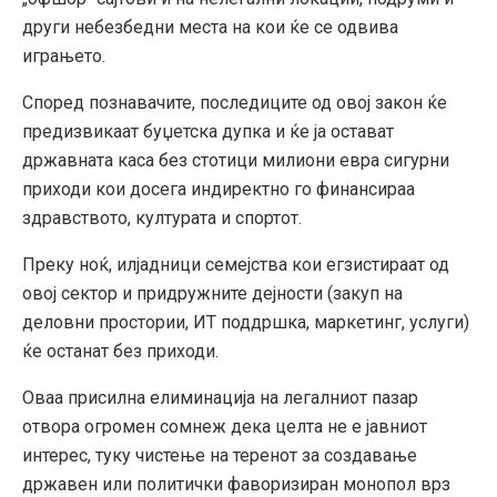
други небезбедни места на кои ќе се одвива
играњето.
Според познавачите, последиците од овој закон ќе
предизвикаат буџетска дупка и ќе ја остават
државната каса без стотици милиони евра сигурни
приходи кои досега индиректно го финансираа
здравството, културата и спортот.
Преку ноќ, илјадници семејства кои егзистираат од
овој сектор и придружните дејности (закуп на
деловни простории, ИТ поддршка, маркетинг, услуги)
ќе останат без приходи.
Оваа присилна елиминација на легалниот пазар
отвора огромен сомнеж дека целта не е јавниот
интерес, туку чистење на теренот за создавање
државен или политички фаворизиран монопол врз