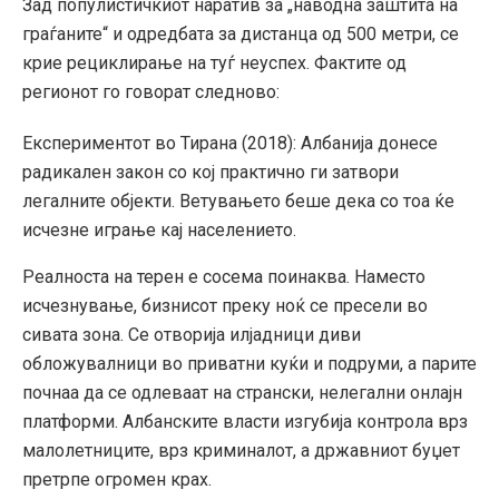
Зад популистичкиот наратив за „наводна заштита на
граѓаните“ и одредбата за дистанца од 500 метри, се
крие рециклирање на туѓ неуспех. Фактите од
регионот го говорат следново:
Експериментот во Тирана (2018): Албанија донесе
радикален закон со кој практично ги затвори
легалните објекти. Ветувањето беше дека со тоа ќе
исчезне играње кај населението.
Реалноста на терен е сосема поинаква. Наместо
исчезнување, бизнисот преку ноќ се пресели во
сивата зона. Се отворија илјадници диви
обложувалници во приватни куќи и подруми, а парите
почнаа да се одлеваат на странски, нелегални онлајн
платформи. Албанските власти изгубија контрола врз
малолетниците, врз криминалот, а државниот буџет
претрпе огромен крах.