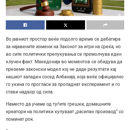
Во јавниот простор веќе подолго време се дебатира
за најавените измени на Законот за игри на среќа, но
во сите политички препукувања се премолчува еден
клучен факт. Македонија во моментов се обидува да
преземе законски модел кој не даде резултати кај
нашиот западен сосед Албанија, која веќе официјално
го укина го прогласи за пропаднат експеримент и го
стави надвор од сила.
Наместо да учиме од туѓите грешки, домашните
креатори на политики купуваат „расипан производ“ со
поминат рок.