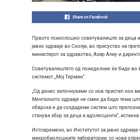
Share on Facebook
Првото психолошко советувалиште за деца и
јавно здравје во Скопје, во присуство на пре
министерот за здравство, Азир Алиу и директ
Советувалиштето од понеделник ќе биде во фу
системот „Мој Термин“.
„Од денес започнуваме со нов пристап кон ме
Менталното здравје не смее да биде тема што
обврска е да создадеме систем што препозна
станува збор за деца и адолесценти“, истакна
Истовремено, во Институтот за јавно здравје
микробиолошките лаборатории, со нова опрем