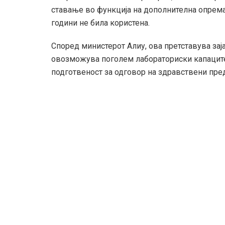
ставање во функција на дополнителна опрема 
години не била користена.
Според министерот Алиу, ова претставува зај
овозможува поголем лабораториски капаците
подготвеност за одговор на здравствени пре