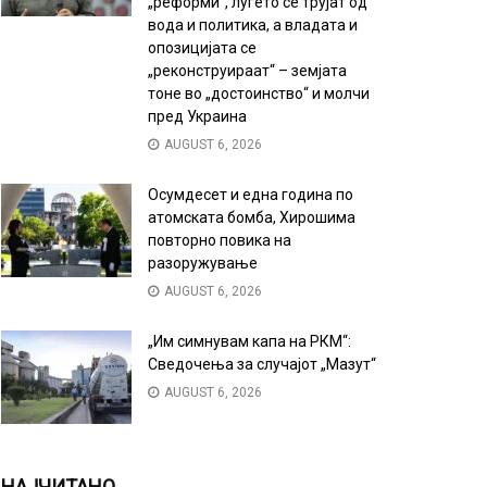
„реформи“, луѓето се трујат од
вода и политика, а владата и
опозицијата се
„реконструираат“ – земјата
тоне во „достоинство“ и молчи
пред Украина
AUGUST 6, 2026
Осумдесет и една година по
атомската бомба, Хирошима
повторно повика на
разоружување
AUGUST 6, 2026
„Им симнувам капа на РКМ“:
Сведочења за случајот „Мазут“
AUGUST 6, 2026
НАЈЧИТАНО