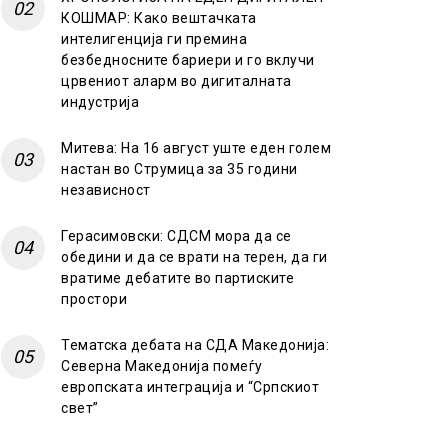
КОШМАР: Како вештачката
интелигенција ги премина
безбедносните бариери и го вклучи
црвениот аларм во дигиталната
индустрија
Митева: На 16 август уште еден голем
настан во Струмица за 35 години
независност
Герасимовски: СДСМ мора да се
обедини и да се врати на терен, да ги
вратиме дебатите во партиските
простори
Тематска дебата на СДА Македонија:
Северна Македонија помеѓу
европската интеграција и “Српскиот
свет”