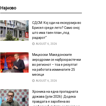
Најново
СДСМ: Кој оди на екскурзија во
Брисел среде лето? Само оној
што има таен план „под
радарот“
AUGUST 6, 2026
Мицкоски: Македонските
аеродроми се најбрзорастечки
во регионот – тоа е резултат
на работата изминатите 25
месеци
AUGUST 6, 2026
Хроника на една пропадната
држава (јули 2026): Додека
правдата е заробена во