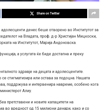
Share on Twitter
 адолесценти денес беше отворено во Институтот за
тседателот на Владата, проф. д-р Христијан Мицкоски,
орката на Институтот, Марија Андоновска.
нкција, а услугата ќе биде достапна и преку
нталното здравје на децата и адолесцентите.
 се стигматизира или остава за подоцна. Нашата
ва, поддржува и интервенира навреме, особено кога
 министерот Алиу.
 беа претставени и новите капацитети на
а во вредност од 15 милиони денари, како и со