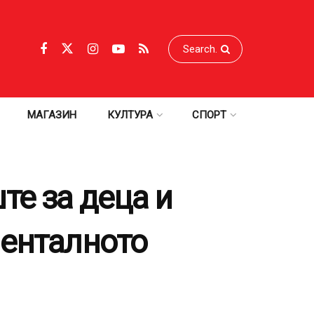
МАГАЗИН
КУЛТУРА
СПОРТ
те за деца и
менталното