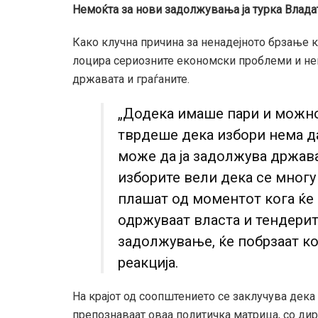
Немоќта за нови задолжувања ја турка Влад
Како клучна причина за ненадејното брзање
лоцира сериозните економски проблеми и не
државата и граѓаните.
„Додека имаше пари и можно
тврдеше дека избори нема да
може да ја задолжува држав
изборите вели дека се многу
плашат од моментот кога ќе 
одржуваат власта и тендерит
задолжување, ќе побрзаат ко
реакција.
На крајот од соопштението се заклучува дека
препознаваат оваа политичка матрица, со д