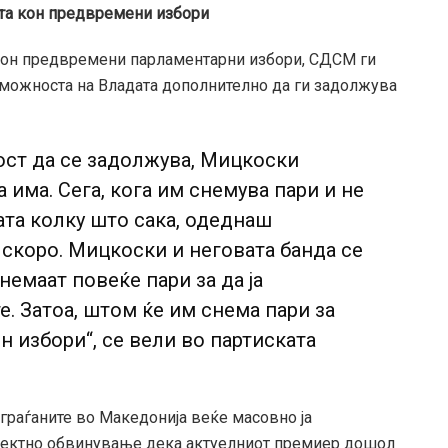
ата кон предвремени избори
 кон предвремени парламентарни избори, СДСМ ги
можноста на Владата дополнително да ги задолжува
ст да се задолжува, Мицкоски
 има. Сега, кога им снемува пари и не
ата колку што сака, одеднаш
 скоро. Мицкоски и неговата банда се
немаат повеќе пари за да ја
е. Затоа, штом ќе им снема пари за
н избори“, се вели во партиската
 граѓаните во Македонија веќе масовно ја
иректно обвинување дека актуелниот премиер дошол