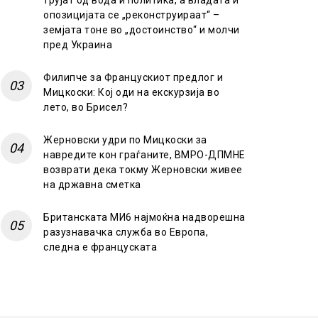
трујат од вода и политика, а владата и
опозицијата се „реконструираат“ –
земјата тоне во „достоинство“ и молчи
пред Украина
Филипче за Францускиот предлог и
Мицкоски: Кој оди на екскурзија во
лето, во Брисел?
Жерновски удри по Мицкоски за
навредите кон граѓаните, ВМРО-ДПМНЕ
возврати дека токму Жерновски живее
на државна сметка
Британската МИ6 најмоќна надворешна
разузнавачка служба во Европа,
следна е француската