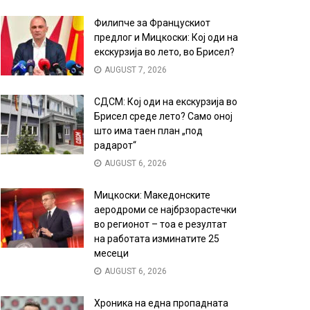
Филипче за Францускиот
предлог и Мицкоски: Кој оди на
екскурзија во лето, во Брисел?
AUGUST 7, 2026
СДСМ: Кој оди на екскурзија во
Брисел среде лето? Само оној
што има таен план „под
радарот“
AUGUST 6, 2026
Мицкоски: Македонските
аеродроми се најбрзорастечки
во регионот – тоа е резултат
на работата изминатите 25
месеци
AUGUST 6, 2026
Хроника на една пропадната