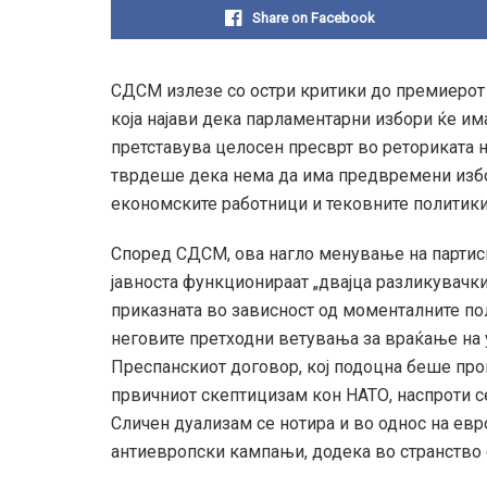
Share on Facebook
СДСМ излезе со остри критики до премиерот 
која најави дека парламентарни избори ќе има
претставува целосен пресврт во реториката н
тврдеше дека нема да има предвремени избори
економските работници и тековните политики
Според СДСМ, ова нагло менување на партис
јавноста функционираат „двајца разликувачки
приказната во зависност од моменталните пол
неговите претходни ветувања за враќање на 
Преспанскиот договор, кој подоцна беше прог
првичниот скептицизам кон НАТО, наспроти с
Сличен дуализам се нотира и во однос на евр
антиевропски кампањи, додека во странство 