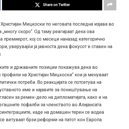
Share on Twitter
Христијан Мицкоски по неговата последна изјава во
 „многу скоро“. Од таму реагираат дека ова
а премиерот, кој со месеци наназад категорично
, уверувајќи ја јавноста дека фокусот е ставен на
.
ките и државните позиции покажува дека во
 профили на Христијан Мицкоски“ кои ја менуваат
итички потреби. Во реакцијата се потсетува на
уставното име и најавите за поништување на
ласен за ремек-дело на дипломатијата, како и на
егашните пофалби за членството во Алијансата.
оинтеграциите, каде на домашен терен се водеа
се ветуваат брзи реформи на патот кон Европа.