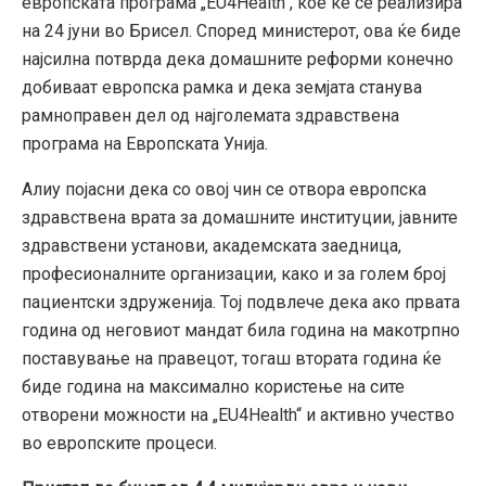
европската програма „EU4Health“, кое ќе се реализира
на 24 јуни во Брисел. Според министерот, ова ќе биде
најсилна потврда дека домашните реформи конечно
добиваат европска рамка и дека земјата станува
рамноправен дел од најголемата здравствена
програма на Европската Унија.
Алиу појасни дека со овој чин се отвора европска
здравствена врата за домашните институции, јавните
здравствени установи, академската заедница,
професионалните организации, како и за голем број
пациентски здруженија. Тој подвлече дека ако првата
година од неговиот мандат била година на макотрпно
поставување на правецот, тогаш втората година ќе
биде година на максимално користење на сите
отворени можности на „EU4Health“ и активно учество
во европските процеси.