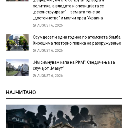
политика, а владата и опозицијата се
„реконструираат“ – земјата тоне во
„достоинство“ и молчи пред Украина
AUGUST 6, 2026
Осумдесет и една година по атомската бомба,
Хирошима повторно повика на разоружување
AUGUST 6, 2026
„Им симнувам капа на РКМ“: Сведочења за
случајот „Мазут“
AUGUST 6, 2026
НАЈЧИТАНО