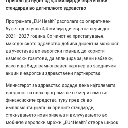
Пристап до буџет од 4,4 милијарди евра и нови
стандарди во дигиталното здравство
Програмата „EU4Health“ располага со оперативен
буџет од вкупно 4,4 милијарди евра за периодот
2021–2027 година. Со чинот на пристапување,
македонското здравство добива директна можност
да учествува во европски повици, да користи
наменски грантови, да аплицира за јавни набавки,
како и да биде рамноправен партнер во заеднички
акции и европски здравствени партнерства.
Министерот за здравство додаде дека најголемата
вредност на оваа програма не се мери само во
финансиските средства, туку пред сè во
имплементацијата на врвните стандарди,
стекнувањето нови знаења и вклучувањето во
моќните европски мрежи. „EU4Health“ отвора широк