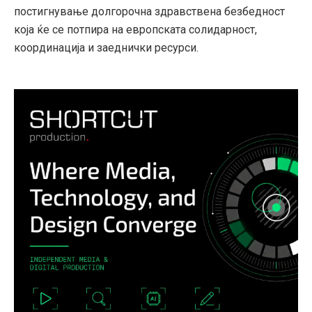
постигнување долгорочна здравствена безбедност
која ќе се потпира на европската солидарност,
координација и заеднички ресурси.