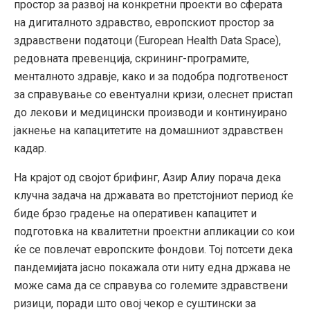
простор за развој на конкретни проекти во сферата
на дигиталното здравство, европскиот простор за
здравствени податоци (European Health Data Space),
редовната превенција, скрининг-програмите,
менталното здравје, како и за подобра подготвеност
за справување со евентуални кризи, олеснет пристап
до лекови и медицински производи и континуирано
јакнење на капацитетите на домашниот здравствен
кадар.
На крајот од својот брифинг, Азир Алиу порача дека
клучна задача на државата во претстојниот период ќе
биде брзо градење на оперативен капацитет и
подготовка на квалитетни проектни апликации со кои
ќе се повлечат европските фондови. Тој потсети дека
пандемијата јасно покажала оти ниту една држава не
може сама да се справува со големите здравствени
ризици, поради што овој чекор е суштински за