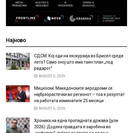
Најново
СДСМ: Кој оди на екскурзија во Брисел среде
лето? Само оној што има таен план „под
радарот“
AUGUST 6, 2026
Мицкоски: Македонските аеродроми се
најбрзорастечки во регионот – тоа е резултат
на работата изминатите 25 месеци
AUGUST 6, 2026
Хроника на една пропадната држава (јули
2026): Додека правдата е заробена во
„реформи“, луѓето се трујат од вода и