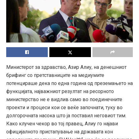
Министерот за здравство, Азир Алиу, на денешниот
брифинг со претставниците на медиумите
потенцираше дека по една година од преземањето на
функцијата, најважниот резултат на ресорното
министерство не е видлив само во поединечните
проекти и процеси кои се веќе започнати, туку во
долгорочната насока што ја поставил неговиот тим.
Како клучен чекор во тој правец, Алиу го најави
официјалното пристапување на државата кон