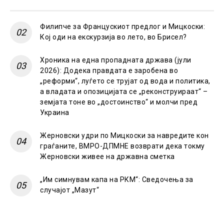
Филипче за Францускиот предлог и Мицкоски:
Кој оди на екскурзија во лето, во Брисел?
Хроника на една пропадната држава (јули
2026): Додека правдата е заробена во
„реформи“, луѓето се трујат од вода и политика,
а владата и опозицијата се „реконструираат“ –
земјата тоне во „достоинство“ и молчи пред
Украина
Жерновски удри по Мицкоски за навредите кон
граѓаните, ВМРО-ДПМНЕ возврати дека токму
Жерновски живее на државна сметка
„Им симнувам капа на РКМ“: Сведочења за
случајот „Мазут“