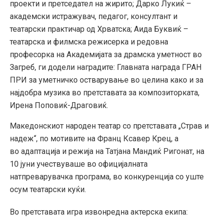
проекти и претседател на жирито; Дарко Лукиќ –
академски истражувач, педагог, консултант и
театарски практичар од Хрватска; Аида Буквиќ –
театарска и филмска режисерка и редовна
професорка на Академијата за драмска уметност во
Загреб, ги додели наградите: Главната награда ГРАН
ПРИ за уметничко остварување во целина како и за
најдобра музика во претставата за композиторката,
Ирена Поповиќ-Драговиќ.
Македонскиот народен театар со претставата „Страв и
надеж“, по мотивите на Франц Ксавер Крец, а
во адаптација и режија на Татјана Мандиќ Ригонат, на
10 јуни учествуваше во официјалната
натпреварувачка програма, во конкуренција со уште
осум театарски куќи.
Во претставата игра извонредна актерска екипа: