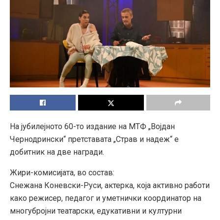
На јубилејното 60-то издание на МТФ „Војдан
Чернодрински“ претставата „Страв и надеж“ е
добитник на две награди.
Жири-комисијата, во состав:
Снежана Коневски-Руси, актерка, која активно работи
како режисер, педагог и уметнички координатор на
многубројни театарски, едукативни и културни