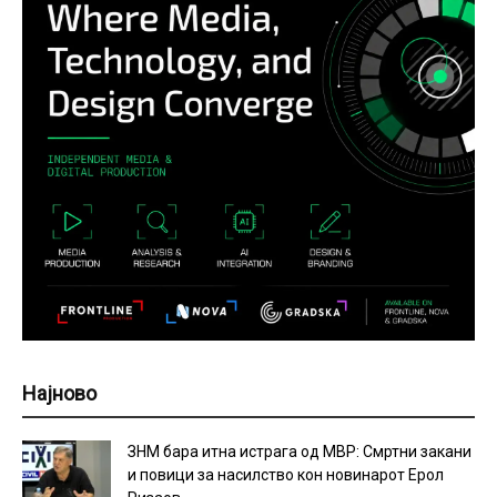
Најново
ЗНМ бара итна истрага од МВР: Смртни закани
и повици за насилство кон новинарот Ерол