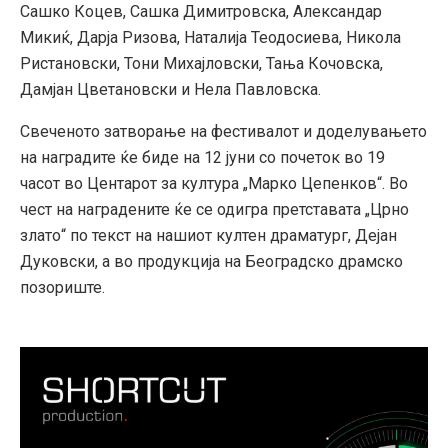
Сашко Коцев, Сашка Димитровска, Александар
Микиќ, Дарја Ризова, Наталија Теодосиева, Никола
Ристановски, Тони Михајловски, Тања Кочовска,
Дамјан Цветановски и Нела Павловска.
Свеченото затворање на фестивалот и доделувањето
на наградите ќе биде на 12 јуни со почеток во 19
часот во Центарот за култура „Марко Цепенков“. Во
чест на наградените ќе се одигра претставата „Црно
злато“ по текст на нашиот култен драматург, Дејан
Дуковски, а во продукција на Београдско драмско
позориште.