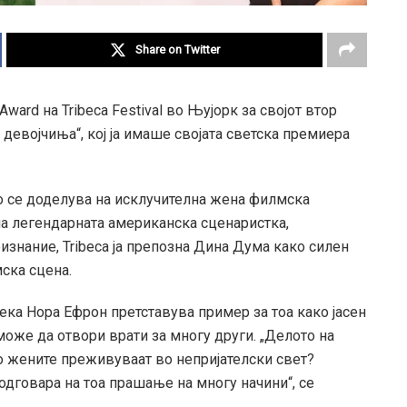
Share on Twitter
ward на Tribeca Festival во Њујорк за својот втор
девојчиња“, кој ја имаше својата светска премиера
то се доделува на исклучителна жена филмска
 на легендарната американска сценаристка,
изнание, Tribeca ја препозна Дина Дума како силен
ска сцена.
ека Нора Ефрон претставува пример за тоа како јасен
може да отвори врати за многу други. „Делото на
 жените преживуваат во непријателски свет?
одговара на тоа прашање на многу начини“, се