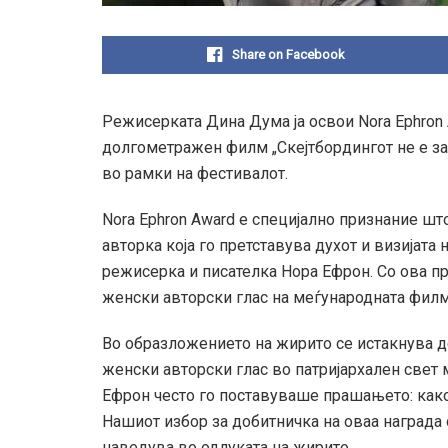
Share on Facebook
Режисерката Дина Дума ја освои Nora Ephron A
долгометражен филм „Скејтбордингот не е за 
во рамки на фестивалот.
Nora Ephron Award е специјално признание ш
авторка која го претставува духот и визијата
режисерка и писателка Нора Ефрон. Со ова пр
женски авторски глас на меѓународната филм
Во образложението на жирито се истакнува д
женски авторски глас во патријархален свет 
Ефрон често го поставуваше прашањето: како
Нашиот избор за добитничка на оваа награда 
наведува во одлуката на жирито.