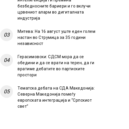
интелигенција ги премина
безбедносните бариери и го вклучи
црвениот аларм во дигиталната
индустрија
Митева: На 16 август уште еден голем
настан во Струмица за 35 години
независност
Герасимовски: СДСМ мора да се
обедини и да се врати на терен, да ги
вратиме дебатите во партиските
простори
Тематска дебата на СДА Македонија:
Северна Македонија помеѓу
европската интеграција и “Српскиот
свет”