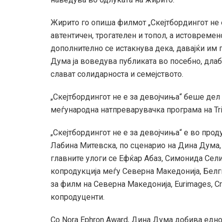
Жирито го опиша филмот „Скејтбордингот не е
автентичен, трогателен и топол, а истовреме
дополнително се истакнува дека, давајќи им г
Дума ја воведува публиката во посебно, длаб
слават солидарноста и семејството.
„Скејтбордингот не е за девојчиња“ беше дел од
меѓународна натпреварувачка програма на Trib
„Скејтбордингот не е за девојчиња“ е во прод
Лабина Митевска, по сценарио на Дина Дума, 
главните улоги се Ефќар Абаз, Симонида Сел
копродукција меѓу Северна Македонија, Белги
за филм на Северна Македонија, Eurimages, C
копродуценти.
Со Nora Ephron Award, Дина Дума добива едно 