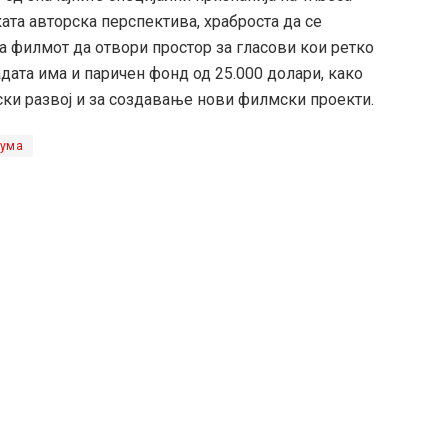
ката авторска перспектива, храброста да се
а филмот да отвори простор за гласови кои ретко
дата има и паричен фонд од 25.000 долари, како
ки развој и за создавање нови филмски проекти.
Дума