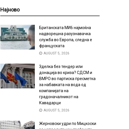
Најново
Британската МИ6 најмоќна
надворешна разузнавачка
служба во Европа, следна е
француската
AUGUST 5, 2026
Зделка без тендер или
донација во криза? СДСМ и
ВМРО во партиска пресметка
за набавката на вода од
компанијата на
градоначалникот на
Кавадарци
AUGUST 5, 2026
Жерновски удри по Мицкоски