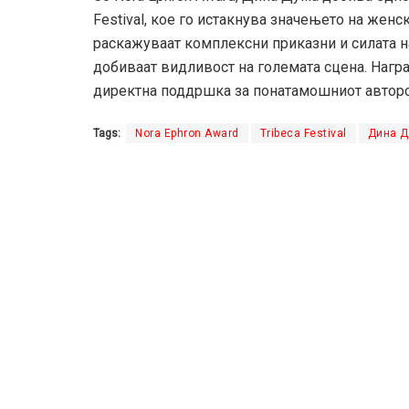
Festival, кое го истакнува значењето на женс
раскажуваат комплексни приказни и силата н
добиваат видливост на големата сцена. Награ
директна поддршка за понатамошниот авторс
Tags:
Nora Ephron Award
Tribeca Festival
Дина 