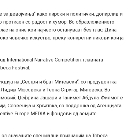
 за девојчиња“ како лирски и политички, допирлив и
но проткаен со радост и хумор. Во образложението
лас на оние кои најчесто остануваат без глас, Дина
око човечко искуство, преку конкретни ликови кои ја
 International Narrative Competition, главната
eca Festival.
укција на „Сестри и брат Митевски“, со продуцентка
Лидија Мојсовска и Теона Стругар Митевска. Во
имовиќ, Џефрина Јашари и Ганимет Абдула. Филмот е
ја, Словенија и Хрватска, со поддршка од Агенцијата
reative Europe MEDIA и фондови од земјите
од значајните специјални признанија на Tribeca