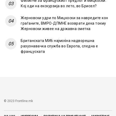
Филипче за Францускиот предлог и Мицкоски:
Кој оди на екскурзија во лето, во Брисел?
Жерновски удри по Мицкоски за навредите кон
граѓаните, ВМРО-ДПМНЕ возврати дека токму
Жерновски живее на државна сметка
Британската МИ6 најмоќна надворешна
разузнавачка служба во Европа, следна е
француската
© 2023 Frontline.mk