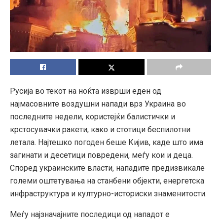
Русија во текот на ноќта изврши еден од
најмасовните воздушни напади врз Украина во
последните недели, користејќи балистички и
крстосувачки ракети, како и стотици беспилотни
летала. Најтешко погоден беше Кијив, каде што има
загинати и десетици повредени, меѓу кои и деца.
Според украинските власти, нападите предизвикале
големи оштетувања на станбени објекти, енергетска
инфраструктура и културно-историски знаменитости.
Меѓу најзначајните последици од нападот е