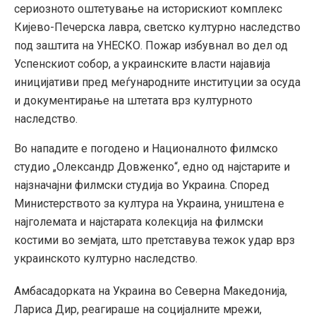
сериозното оштетување на историскиот комплекс
Кијево-Печерска лавра, светско културно наследство
под заштита на УНЕСКО. Пожар избувнал во дел од
Успенскиот собор, а украинските власти најавија
иницијативи пред меѓународните институции за осуда
и документирање на штетата врз културното
наследство.
Во нападите е погодено и Националното филмско
студио „Олександр Довженко“, едно од најстарите и
најзначајни филмски студија во Украина. Според
Министерството за култура на Украина, уништена е
најголемата и најстарата колекција на филмски
костими во земјата, што претставува тежок удар врз
украинското културно наследство.
Амбасадорката на Украина во Северна Македонија,
Лариса Дир
, реагираше на социјалните мрежи,