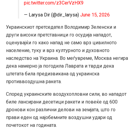
pic.twitter.com/z3CerVzHX9
— Larysa Dir (@dir_larysa)
June 15, 2026
Украинскиот претседател Володимир Зеленски и
други високи претставници го осудија нападот,
оценувајќи го како напад не само врз цивилното
население, туку и врз културното и духовното
наследство на Украина. Во меѓувреме, Москва негира
дека намерно ја погодила Лаврата и тврди дека
штетата била предизвикана од украинска
противвоздушна ракета.
Според украинските воздухопловни сили, во нападот
биле лансирани десетици ракети и повеќе од 600
дронови кон различни делови на земјата, што го
прави еден од најобемните воздушни удари од
почетокот на годината.