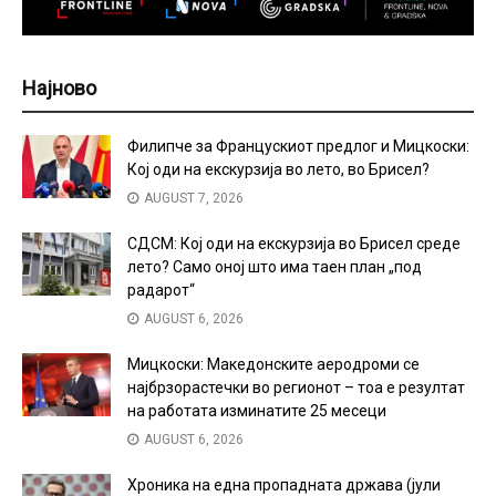
Најново
Филипче за Францускиот предлог и Мицкоски:
Кој оди на екскурзија во лето, во Брисел?
AUGUST 7, 2026
СДСМ: Кој оди на екскурзија во Брисел среде
лето? Само оној што има таен план „под
радарот“
AUGUST 6, 2026
Мицкоски: Македонските аеродроми се
најбрзорастечки во регионот – тоа е резултат
на работата изминатите 25 месеци
AUGUST 6, 2026
Хроника на една пропадната држава (јули