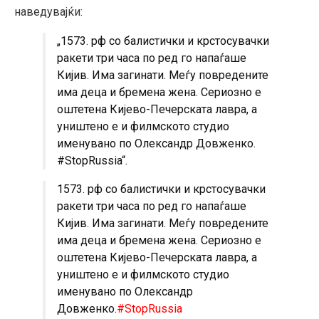
наведувајќи:
„1573. рф со балистички и крстосувачки
ракети три часа по ред го напаѓаше
Кијив. Има загинати. Меѓу повредените
има деца и бремена жена. Сериозно е
оштетена Кијево-Печерската лавра, а
уништено е и филмското студио
именувано по Олександр Довженко.
#StopRussia“.
1573. рф со балистички и крстосувачки
ракети три часа по ред го напаѓаше
Кијив. Има загинати. Меѓу повредените
има деца и бремена жена. Сериозно е
оштетена Кијево-Печерската лавра, а
уништено е и филмското студио
именувано по Олександр
Довженко.
#StopRussia