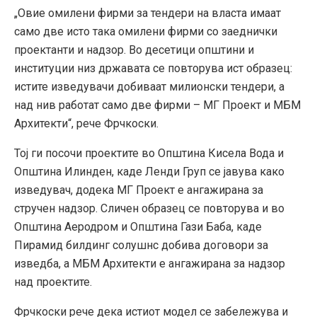
„Овие омилени фирми за тендери на власта имаат
само две исто така омилени фирми со заеднички
проектанти и надзор. Во десетици општини и
институции низ државата се повторува ист образец:
истите изведувачи добиваат милионски тендери, а
над нив работат само две фирми – МГ Проект и МБМ
Архитекти“, рече Фрчкоски.
Тој ги посочи проектите во Општина Кисела Вода и
Општина Илинден, каде Ленди Груп се јавува како
изведувач, додека МГ Проект е ангажирана за
стручен надзор. Сличен образец се повторува и во
Општина Аеродром и Општина Гази Баба, каде
Пирамид билдинг солушнс добива договори за
изведба, а МБМ Архитекти е ангажирана за надзор
над проектите.
Фрчкоски рече дека истиот модел се забележува и