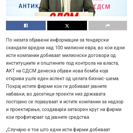
По низата објавени информации за тендерски
скандали вредни над 100 милиони евра, во кои едни
исти компании добиваат милионски договори од
институциите и општините под контрола на власта,
АКТ на СДСМ денеска објави нова бомба која
открива уште еден аспект од целата бизнис-шема.
Покрај истите фирми кои ги добиваат јавните
набавки, во десетици проекти низ државата
постојано се појавуваат и истите компании за надзор
и проектирање, создавајќи затворен круг на фирми
кои профитираат од јавните средства.
„Случајно е тоа што едни исти фирми добиваат