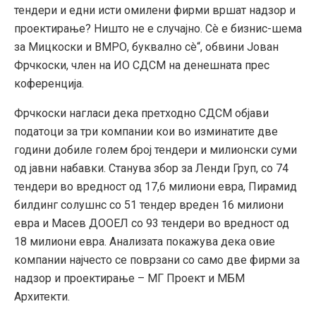
тендери и едни исти омилени фирми вршат надзор и
проектирање? Ништо не е случајно. Сè е бизнис-шема
за Мицкоски и ВМРО, буквално сè“, обвини Јован
Фрчкоски, член на ИО СДСМ на денешната прес
коференција.
Фрчкоски нагласи дека претходно СДСМ објави
податоци за три компании кои во изминатите две
години добиле голем број тендери и милионски суми
од јавни набавки. Станува збор за Ленди Груп, со 74
тендери во вредност од 17,6 милиони евра, Пирамид
билдинг солушнс со 51 тендер вреден 16 милиони
евра и Масев ДООЕЛ со 93 тендери во вредност од
18 милиони евра. Анализата покажува дека овие
компании најчесто се поврзани со само две фирми за
надзор и проектирање – МГ Проект и МБМ
Архитекти.