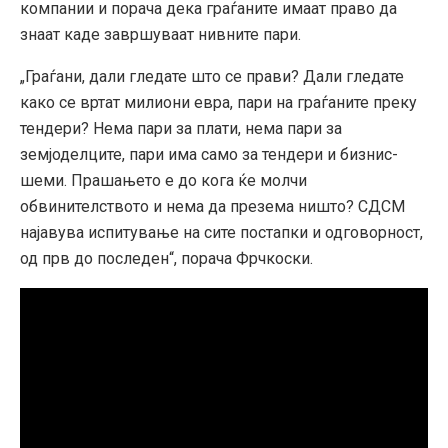
компании и порача дека граѓаните имаат право да
знаат каде завршуваат нивните пари.
„Граѓани, дали гледате што се прави? Дали гледате
како се вртат милиони евра, пари на граѓаните преку
тендери? Нема пари за плати, нема пари за
земјоделците, пари има само за тендери и бизнис-
шеми. Прашањето е до кога ќе молчи
обвинителството и нема да презема ништо? СДСМ
најавува испитување на сите постапки и одговорност,
од прв до последен“, порача Фрчкоски.