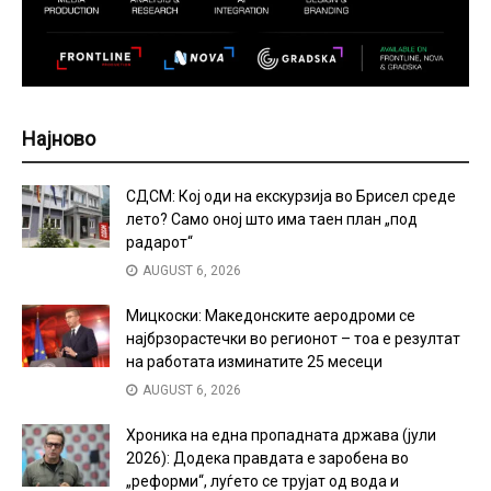
Најново
СДСМ: Кој оди на екскурзија во Брисел среде
лето? Само оној што има таен план „под
радарот“
AUGUST 6, 2026
Мицкоски: Македонските аеродроми се
најбрзорастечки во регионот – тоа е резултат
на работата изминатите 25 месеци
AUGUST 6, 2026
Хроника на една пропадната држава (јули
2026): Додека правдата е заробена во
„реформи“, луѓето се трујат од вода и