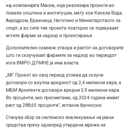
кај компанијата Масев, која реализира проекти во
повеќе општини и институции, меѓу кои Кисела Вода,
Аеродром, Брвеница, Неготино и Министерството за
спорт, а во сите тие проекти повторно се појавуваат
истите фирми за надзор и проектирање.
Дополнителен сомнеж отвора и растот на договорите
што ги склучуваат фирмите за надзор во периодот
кога ВМРО-ДПМНЕ ја има власта.
„МГ Проект во овој период успева да склучи
договори со вкупна вредност од 2,4 милиони евра, а
МБМ Архитекти договори вредни 2,9 милиони евра.
Во проценти, ако пресметаме, од 2024 година имаат
раст од 288,65 проценти“, истакна Фрчкоски.
Станува збор за системско извлекување на јавни
средства преку однапред утврдена мрежа на