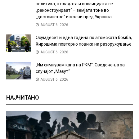
политика, а владата и опозицијата се
„реконструираат“ – земјата тоне во
„достоинство“ и молчи пред Украина
AUGUST 6, 2026
Осумдесет и една година по атомската бомба,
Хирошима повторно повика на разоружување
AUGUST 6, 2026
„Им симнувам капа на РКМ“: Сведочења за
случајот „Мазут“
AUGUST 6, 2026
НАЈЧИТАНО