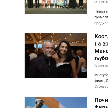
SEPTEM
Пишува
громогл
предизв
Кост
на в
Мана
љубо
SEPTEM
Многубр
филм „Д
Столевс
Почн
филм