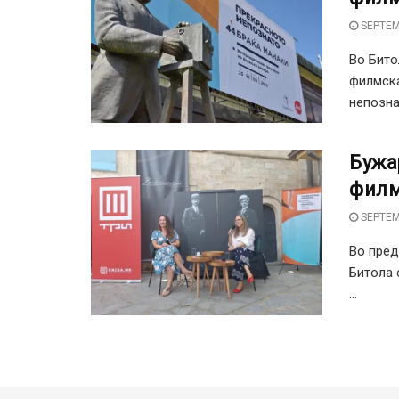
SEPTEM
Во Бито
филмска
непозна
Бужа
фил
SEPTEM
Во пред
Битола 
...