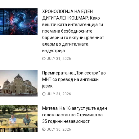
ХРОНОЛОГИЈА НА ЕДЕН
ДИГИТАЛЕН КОШМАР: Како
вештачката интелигенција ги
премина безбедносните
бариери и го вклучи црвениот
аларм во дигиталната
индустрија
JULY 31, 2026
Премиерата на „Три сестри“ во
МНТ со превод на англиски
јазик
JULY 31, 2026
Митева: На 16 август уште еден
голем настан во Струмица за
35 години независност
JULY 30, 2026