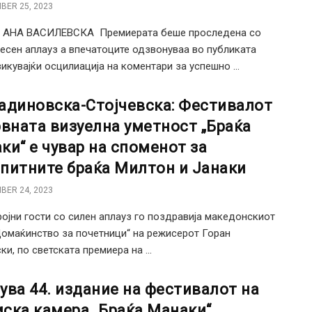
BER 25, 2023
: АНА ВАСИЛЕВСКА Премиерата беше проследена со
есен аплауз а впечатоците одзвонуваа во публиката
икувајќи осцилиација на коментари за успешно ...
адиновска-Стојчевска: Фестивалот
рвната визуелна уметност „Браќа
ки“ е чувар на споменот за
питните браќа Милтон и Јанаки
BER 24, 2023
ојни гости со силен аплауз го поздравија македонскиот
омаќинство за почетници“ на режисерот Горан
ки, по светската премиера на ...
ува 44. издание на фестивалот на
ска камера „Браќа Манаки“