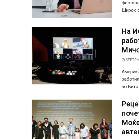
фестива
Широк со
На И
рабо
Мич
SEPTEM
Америка
работил
во Битол
Реце
поче
Моќе
авте