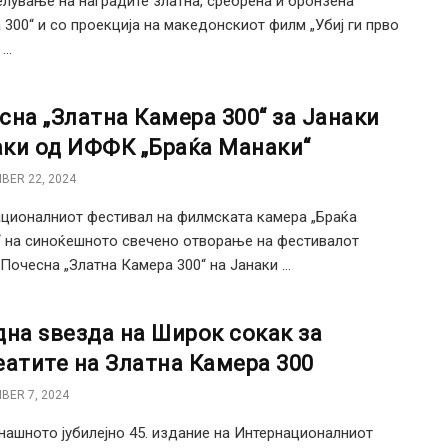
лување на наградите златна, сребрена и бронзена
 300“ и со проекција на македонскиот филм „Убиј ги прво
..
сна „Златна Камера 300“ за Јанаки
ки од ИФФК „Браќа Манаки“
BER 22, 2024
ционалниот фестивал на филмската камера „Браќа
 на синоќешното свечено отворање на фестивалот
Почесна „Златна Камера 300“ на Јанаки ...
дна ѕвезда на Широк сокак за
еатите на Златна Камера 300
BER 7, 2024
нашното јубилејно 45. издание на Интернационалниот