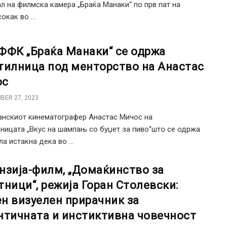
л на филмска камера „Браќа Манаки“ по прв пат на
как во ...
ФФК „Браќа Манаки“ се одржа
тилница под менторство на Анастас
ос
BER 27, 2023
нскиот кинематографер Анастас Мичос на
ницата „Вкус на шампањ со буџет за пиво“што се одржа
а истакна дека во ...
нзија-филм, „Домаќинство за
тници“, режија Горан Столевски:
н визуелен прирачник за
нтичната и инстиктивна човечност