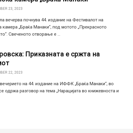
BER 23, 2023
ла вечерва почнува 44. издание на Фестивалот на
 камера „Браќа Манаки“, под мотото „Прекрасното
то“. Свеченото отворање е ...
ровска: Приказната е сржта на
мот
BER 22, 2023
вечерието на 44. издание на ИФФК „Браќа Манаки“, во
се одржа разговор на тема „Нарацијата во книжевноста и