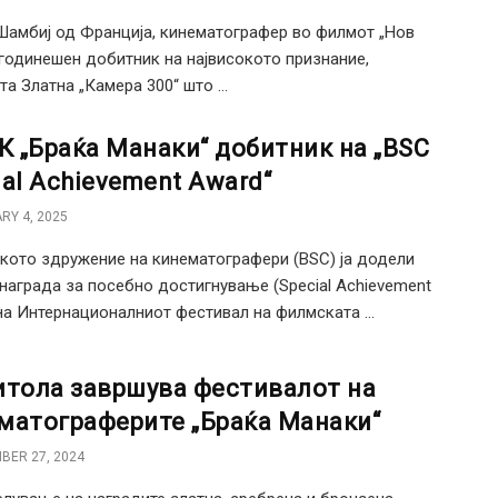
амбиј од Франција, кинематографер во филмот „Нов
 годинешен добитник на највисокото признание,
та Златна „Камера 300“ што ...
 „Браќа Манаки“ добитник на „BSC
ial Achievement Award“
RY 4, 2025
кото здружение на кинематографери (BSC) ја додели
 награда за посебно достигнување (Special Achievement
на Интернационалниот фестивал на филмската ...
итола завршува фестивалот на
матограферите „Браќа Манаки“
BER 27, 2024