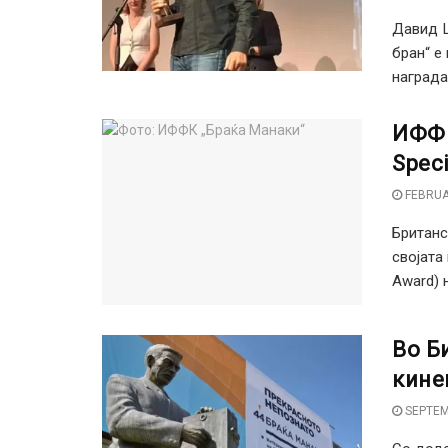
Давид Ш
бран“ е
награда
ИФФК
Spec
FEBRUA
Британс
својата
Award) 
Во Б
кине
SEPTEM