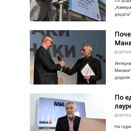
Со доде
„Камера
децата“ .
Поче
Мана
SEPTEM
Интерна
Манаки“
додели 
По е
лаур
SEPTEM
На годи