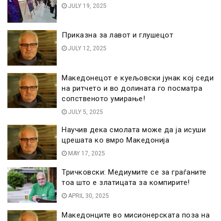
JULY 19, 2025
Приказна за лавот и глушецот
JULY 12, 2025
Македонецот е куељовски јунак кој седи
на ритчето и во долината го посматра
сопственото умирање!
JULY 5, 2025
Научив дека смолата може да ја исуши
црешата ко вмро Македонија
MAY 17, 2025
Тричковски: Медиумите се за граѓаните
тоа што е златицата за компирите!
APRIL 30, 2025
Македонците во мисионерската поза на