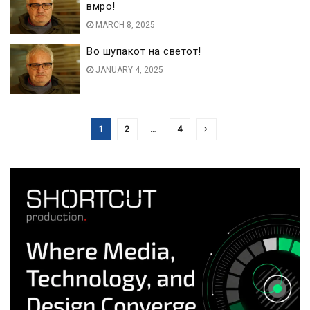
вмро!
MARCH 8, 2025
Во шупакот на светот!
JANUARY 4, 2025
1
2
…
4