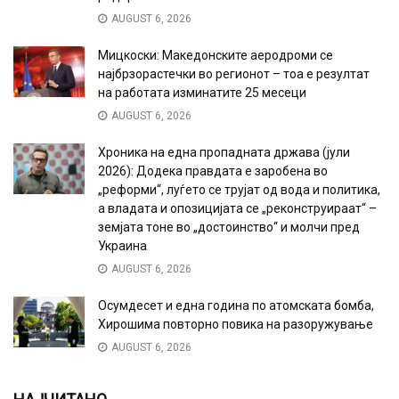
AUGUST 6, 2026
Мицкоски: Македонските аеродроми се
најбрзорастечки во регионот – тоа е резултат
на работата изминатите 25 месеци
AUGUST 6, 2026
Хроника на една пропадната држава (јули
2026): Додека правдата е заробена во
„реформи“, луѓето се трујат од вода и политика,
а владата и опозицијата се „реконструираат“ –
земјата тоне во „достоинство“ и молчи пред
Украина
AUGUST 6, 2026
Осумдесет и една година по атомската бомба,
Хирошима повторно повика на разоружување
AUGUST 6, 2026