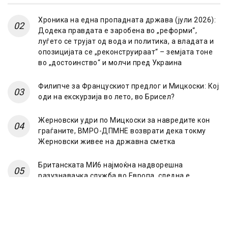
Хроника на една пропадната држава (јули 2026):
Додека правдата е заробена во „реформи“,
луѓето се трујат од вода и политика, а владата и
опозицијата се „реконструираат“ – земјата тоне
во „достоинство“ и молчи пред Украина
Филипче за Францускиот предлог и Мицкоски: Кој
оди на екскурзија во лето, во Брисел?
Жерновски удри по Мицкоски за навредите кон
граѓаните, ВМРО-ДПМНЕ возврати дека токму
Жерновски живее на државна сметка
Британската МИ6 најмоќна надворешна
разузнавачка служба во Европа, следна е
француската