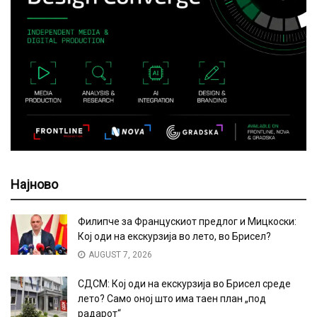
Најново
Филипче за Францускиот предлог и Мицкоски:
Кој оди на екскурзија во лето, во Брисел?
AUGUST 7, 2026
СДСМ: Кој оди на екскурзија во Брисел среде
лето? Само оној што има таен план „под
радарот“