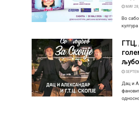
MAY 28,
Во сабо
култура
ГТЦ,
голе
љубо
SEPTEM
Дац и А
фановит
односно