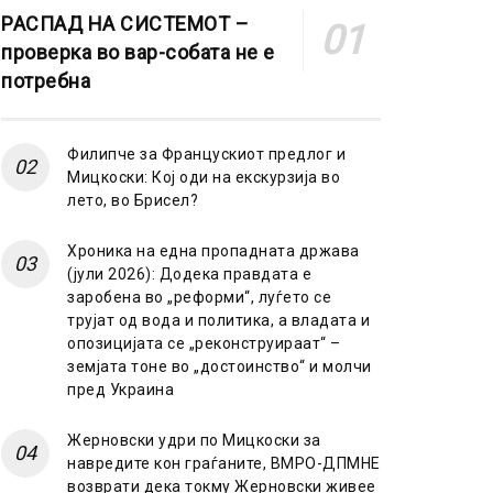
РАСПАД НА СИСТЕМОТ –
проверка во вар-собата не е
потребна
Филипче за Францускиот предлог и
Мицкоски: Кој оди на екскурзија во
лето, во Брисел?
Хроника на една пропадната држава
(јули 2026): Додека правдата е
заробена во „реформи“, луѓето се
трујат од вода и политика, а владата и
опозицијата се „реконструираат“ –
земјата тоне во „достоинство“ и молчи
пред Украина
Жерновски удри по Мицкоски за
навредите кон граѓаните, ВМРО-ДПМНЕ
возврати дека токму Жерновски живее