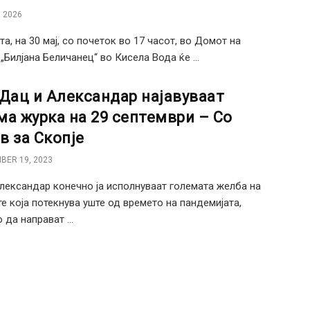
 2026
та, на 30 мај, со почеток во 17 часот, во Домот на
 „Билјана Беличанец“ во Кисела Вода ќе ...
 Дац и Александар најавуваат
ма журка на 29 септември – Со
в за Скопје
BER 19, 2023
лександар конечно ја исполнуваат големата желба на
е која потекнува уште од времето на пандемијата,
 да направат ...