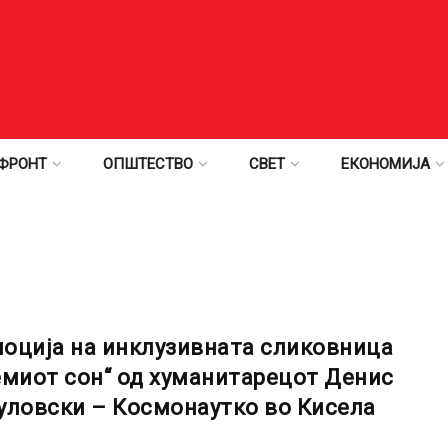
ФРОНТ
ОПШТЕСТВО
СВЕТ
ЕКОНОМИЈА
оција на инклузивната сликовница
емиот сон“ од хуманитарецот Денис
уловски – Космонаутко во Кисела