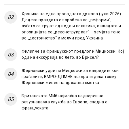
Хроника на една пропадната држава (јули 2026):
Додека правдата е заробена во „реформи“,
луѓето се трујат од вода и политика, а владата и
опозицијата се „реконструираат“ – земјата тоне
во „достоинство“ и молчи пред Украина
Филипче за Францускиот предлог и Мицкоски: Кој
оди на екскурзија во лето, во Брисел?
Жерновски удри по Мицкоски за навредите кон
граѓаните, ВМРО-ДПМНЕ возврати дека токму
Жерновски живее на државна сметка
Британската МИ6 најмоќна надворешна
разузнавачка служба во Европа, следна е
француската