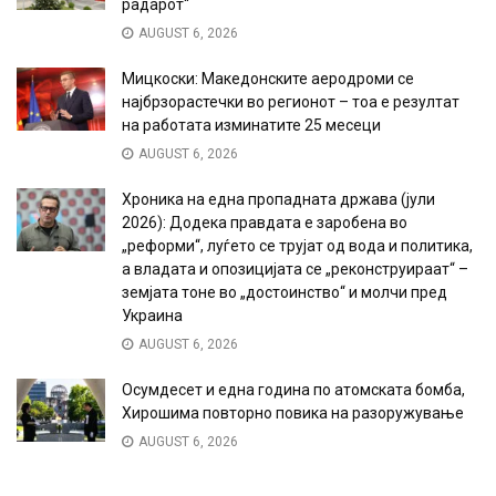
радарот“
AUGUST 6, 2026
Мицкоски: Македонските аеродроми се
најбрзорастечки во регионот – тоа е резултат
на работата изминатите 25 месеци
AUGUST 6, 2026
Хроника на една пропадната држава (јули
2026): Додека правдата е заробена во
„реформи“, луѓето се трујат од вода и политика,
а владата и опозицијата се „реконструираат“ –
земјата тоне во „достоинство“ и молчи пред
Украина
AUGUST 6, 2026
Осумдесет и една година по атомската бомба,
Хирошима повторно повика на разоружување
AUGUST 6, 2026