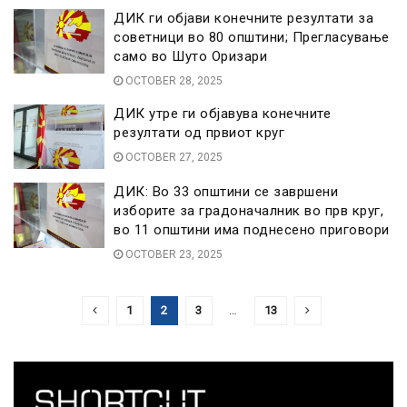
ДИК ги објави конечните резултати за
советници во 80 општини; Прегласување
само во Шуто Оризари
OCTOBER 28, 2025
ДИК утре ги објавува конечните
резултати од првиот круг
OCTOBER 27, 2025
ДИК: Во 33 општини се завршени
изборите за градоначалник во прв круг,
во 11 општини има поднесено приговори
OCTOBER 23, 2025
1
2
3
…
13