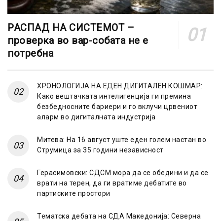
РАСПАД НА СИСТЕМОТ –
проверка во вар-собата не е
потребна
ХРОНОЛОГИЈА НА ЕДЕН ДИГИТАЛЕН КОШМАР:
Како вештачката интелигенција ги премина
безбедносните бариери и го вклучи црвениот
аларм во дигиталната индустрија
Митева: На 16 август уште еден голем настан во
Струмица за 35 години независност
Герасимовски: СДСМ мора да се обедини и да се
врати на терен, да ги вратиме дебатите во
партиските простори
Тематска дебата на СДА Македонија: Северна