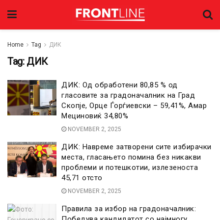
Home
Tag
ДИК
Tag:
ДИК
ДИК: Од обработени 80,85 % од
гласовите за градоначалник на Град
Скопје, Орце Ѓорѓиевски – 59,41%, Амар
Мециновиќ 34,80%
NOVEMBER 2, 2025
ДИК: Навреме затворени сите избирачки
места, гласањето помина без никакви
проблеми и потешкотии, излезеноста
45,71 отсто
NOVEMBER 2, 2025
Правила за избор на градоначалник:
Победува кандидатот со најмногу