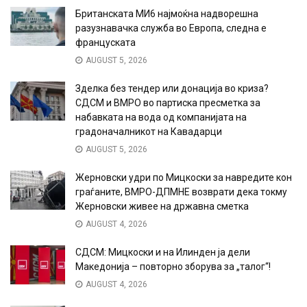
Британската МИ6 најмоќна надворешна
разузнавачка служба во Европа, следна е
француската
AUGUST 5, 2026
Зделка без тендер или донација во криза?
СДСМ и ВМРО во партиска пресметка за
набавката на вода од компанијата на
градоначалникот на Кавадарци
AUGUST 5, 2026
Жерновски удри по Мицкоски за навредите кон
граѓаните, ВМРО-ДПМНЕ возврати дека токму
Жерновски живее на државна сметка
AUGUST 4, 2026
СДСМ: Мицкоски и на Илинден ја дели
Македонија – повторно зборува за „талог“!
AUGUST 4, 2026