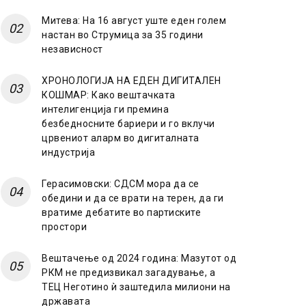
Митева: На 16 август уште еден голем
настан во Струмица за 35 години
независност
ХРОНОЛОГИЈА НА ЕДЕН ДИГИТАЛЕН
КОШМАР: Како вештачката
интелигенција ги премина
безбедносните бариери и го вклучи
црвениот аларм во дигиталната
индустрија
Герасимовски: СДСМ мора да се
обедини и да се врати на терен, да ги
вратиме дебатите во партиските
простори
Вештачење од 2024 година: Мазутот од
РКМ не предизвикал загадување, а
ТЕЦ Неготино ѝ заштедила милиони на
државата