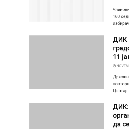
Членови
160 сед
избирач
ДИК 
град
11 ја
NOVEMB
Државна
повторн
Центар 
ДИК:
орга
да с