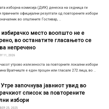
та изборна комисија (ДИК) денеска на седница ги
 првичните официјални резултати од повторените избори
оначалник во општините Гостивар, ...
 избирачко место воопшто не е
рено, во останатите гласањето се
ва непречено
Y 11, 2026
 часот утрово излезеноста за повторните локални избори
ина Врапчиште е еден процен или гласале 272 лица, во ...
 Утре започнува јавниот увид во
рачкиот список за повторените
лни избори
ER 25, 2025