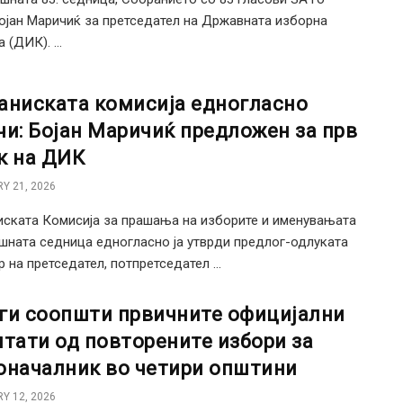
ојан Маричиќ за претседател на Државната изборна
 (ДИК). ...
аниската комисија едногласно
чи: Бојан Маричиќ предложен за прв
к на ДИК
Y 21, 2026
ската Комисија за прашања на изборите и именувањата
шната седница едногласно ја утврди предлог-одлуката
р на претседател, потпретседател ...
ги соопшти првичните официјални
лтати од повторените избори за
оначалник во четири општини
Y 12, 2026