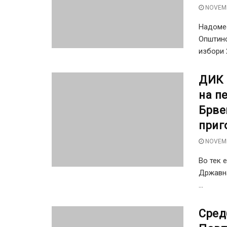
NOVEMB
Надомес
Општинс
избори 
ДИК 
на п
Брве
приг
NOVEMB
Во тек 
Државна
...
Сред