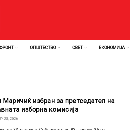
ФРОНТ
ОПШТЕСТВО
СВЕТ
ЕКОНОМИЈА
н Маричиќ избран за претседател на
вната изборна комисија
Y 28, 2026
шната 83. седница, Собранието со 83 гласови ЗА го