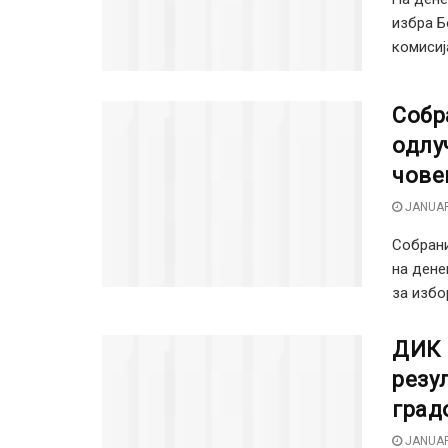
избра Б
комисија
Собр
одлу
чове
JANUAR
Собрани
на дене
за избо
ДИК 
резу
град
JANUAR