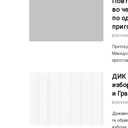
Повт
во ч
по о
приг
NOVEMB
Претсед
Македон
претста
ДИК 
избо
и Гр
NOVEMB
Државна
ги обја
избори 2