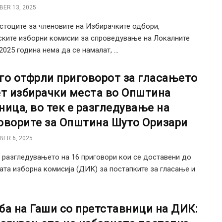
ER 13, 2025
тоците за членовите на Избирачките одбори,
ките изборни комисии за спроведување на Локалните
2025 година нема да се намалат, ...
го отфрли приговорот за гласањето
ет избирачки места во Општина
ница, во тек е разгледување на
оворите за Општина Шуто Оризари
ER 6, 2025
е разгледувањето на 16 приговори кои се доставени до
та изборна комисија (ДИК) за постапките за гласање и
ба на Гаши со претставници на ДИК: