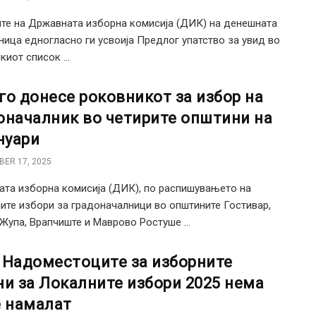
те на Државната изборна комисија (ДИК) на денешната
ница едногласно ги усвоија Предлог упатство за увид во
киот список ...
го донесе роковникот за избор на
оначалник во четирите општини на
нуари
ER 17, 2025
та изборна комисија (ДИК), по распишувањето на
ите избори за градоначалници во општините Гостивар,
Жупа, Врапчиште и Маврово Ростуше ...
 Надоместоците за изборните
ни за Локалните избори 2025 нема
е намалат