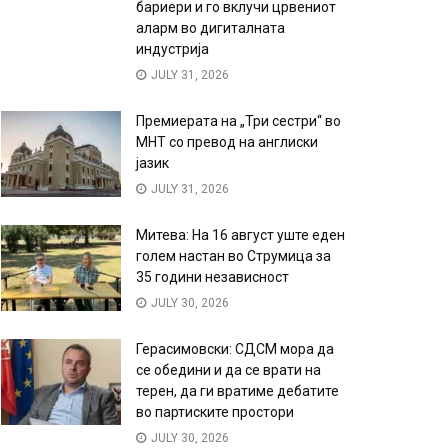
бариери и го вклучи црвениот
аларм во дигиталната
индустрија
JULY 31, 2026
Премиерата на „Три сестри“ во
МНТ со превод на англиски
јазик
JULY 31, 2026
Митева: На 16 август уште еден
голем настан во Струмица за
35 години независност
JULY 30, 2026
Герасимовски: СДСМ мора да
се обедини и да се врати на
терен, да ги вратиме дебатите
во партиските простори
JULY 30, 2026