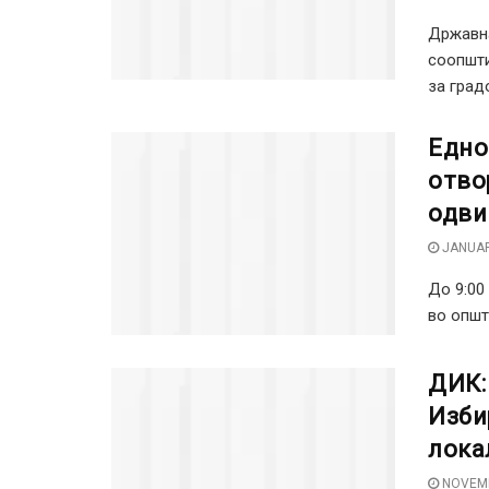
Државна
соопшти
за град
Едно
отво
одви
JANUAR
До 9:00
во општ
ДИК:
Изби
лока
NOVEMB