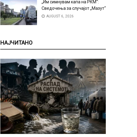
„Им симнувам капа на РКМ“:
Сведочења за случајот „Мазут“
AUGUST 6, 2026
НАЈЧИТАНО