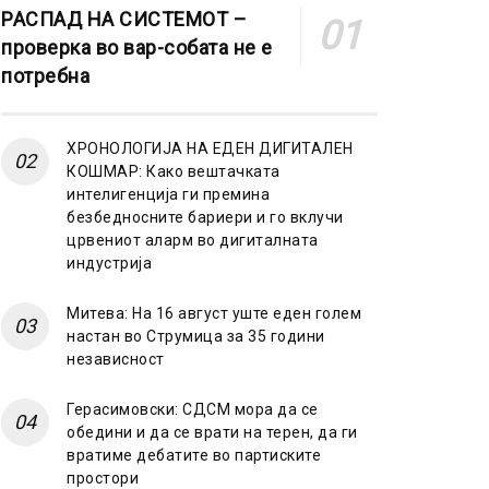
РАСПАД НА СИСТЕМОТ –
проверка во вар-собата не е
потребна
ХРОНОЛОГИЈА НА ЕДЕН ДИГИТАЛЕН
КОШМАР: Како вештачката
интелигенција ги премина
безбедносните бариери и го вклучи
црвениот аларм во дигиталната
индустрија
Митева: На 16 август уште еден голем
настан во Струмица за 35 години
независност
Герасимовски: СДСМ мора да се
обедини и да се врати на терен, да ги
вратиме дебатите во партиските
простори