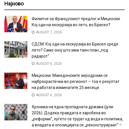
Најново
Филипче за Францускиот предлог и Мицкоски:
Кој оди на екскурзија во лето, во Брисел?
AUGUST 7, 2026
СДСМ: Кој оди на екскурзија во Брисел среде
лето? Само оној што има таен план „под
радарот“
AUGUST 6, 2026
Мицкоски: Македонските аеродроми се
најбрзорастечки во регионот – тоа е резултат
на работата изминатите 25 месеци
AUGUST 6, 2026
Хроника на една пропадната држава (јули
2026): Додека правдата е заробена во
„реформи“, луѓето се трујат од вода и политика,
а владата и опозицијата се „реконструираат“ –