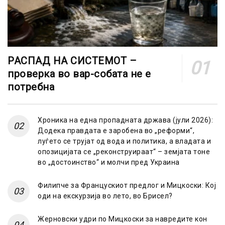
РАСПАД НА СИСТЕМОТ –
проверка во вар-собата не е
потребна
Хроника на една пропадната држава (јули 2026):
Додека правдата е заробена во „реформи“,
луѓето се трујат од вода и политика, а владата и
опозицијата се „реконструираат“ – земјата тоне
во „достоинство“ и молчи пред Украина
Филипче за Францускиот предлог и Мицкоски: Кој
оди на екскурзија во лето, во Брисел?
Жерновски удри по Мицкоски за навредите кон