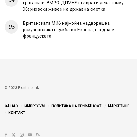
граѓаните, ВМРО-ДПМНЕ возврати дека токму
Жерновски живее на државна сметка
Британската МИ6 најмоќна надворешна
разузнавачка служба во Европа, следна е
француската
© 2023 Frontline.mk
ЗА НАС
ИМПРЕСУМ
ПОЛИТИКА НА ПРИВАТНОСТ
МАРКЕТИНГ
КОНТАКТ