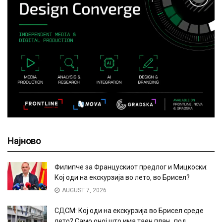
Најново
Филипче за Францускиот предлог и Мицкоски:
Кој оди на екскурзија во лето, во Брисел?
AUGUST 7, 2026
СДСМ: Кој оди на екскурзија во Брисел среде
лето? Само оној што има таен план „под