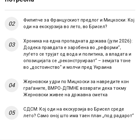
Филипче за Францускиот предлог и Мицкоски: Кој
оди на екскурзија во лето, во Брисел?
Хроника на една пропадната држава (јули 2026):
Додека правдата е заробена во „реформи“,
луѓето се трујат од вода и политика, а владата и
опозицијата се „реконструираат“ – земјата тоне
во „достоинство“ и молчи пред Украина
Жерновски удри по Мицкоски за навредите кон
граѓаните, ВМРО-ДПМНЕ возврати дека токму
Жерновски живее на државна сметка
СДСМ: Кој оди на екскурзија во Брисел среде
лето? Само оној што има таен план „под радарот“