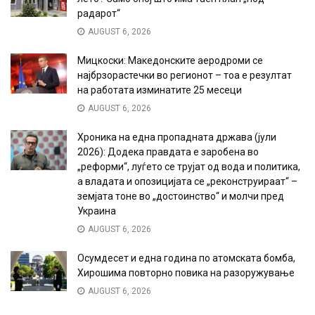
радарот“
AUGUST 6, 2026
Мицкоски: Македонските аеродроми се
најбрзорастечки во регионот – тоа е резултат
на работата изминатите 25 месеци
AUGUST 6, 2026
Хроника на една пропадната држава (јули
2026): Додека правдата е заробена во
„реформи“, луѓето се трујат од вода и политика,
а владата и опозицијата се „реконструираат“ –
земјата тоне во „достоинство“ и молчи пред
Украина
AUGUST 6, 2026
Осумдесет и една година по атомската бомба,
Хирошима повторно повика на разоружување
AUGUST 6, 2026