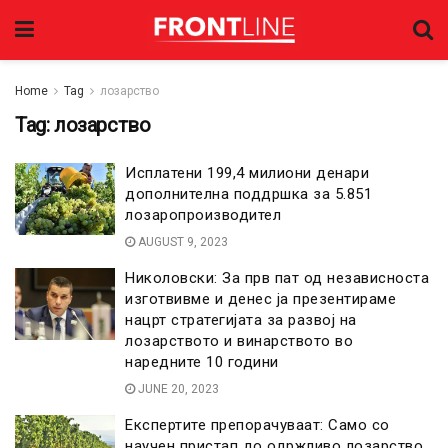
Home
Tag
лозарство
Tag:
лозарство
Исплатени 199,4 милиони денари
дополнителна поддршка за 5.851
лозаропроизводител
AUGUST 9, 2023
Николовски: За прв пат од независноста
изготвивме и денес ја презентираме
нацрт стратегијата за развој на
лозарството и винарството во
наредните 10 години
JUNE 20, 2023
Експертите препорачуваат: Само со
научен пристап до одржливо лозарство