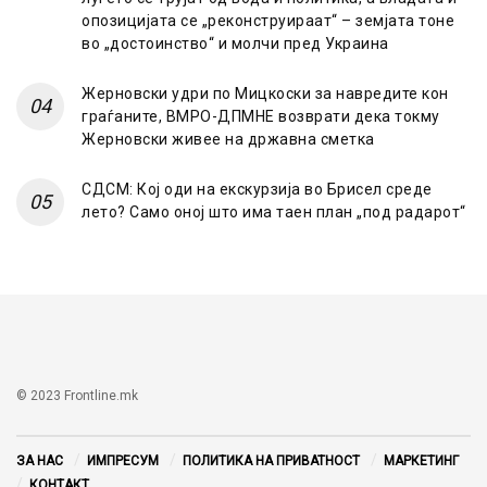
опозицијата се „реконструираат“ – земјата тоне
во „достоинство“ и молчи пред Украина
Жерновски удри по Мицкоски за навредите кон
граѓаните, ВМРО-ДПМНЕ возврати дека токму
Жерновски живее на државна сметка
СДСМ: Кој оди на екскурзија во Брисел среде
лето? Само оној што има таен план „под радарот“
© 2023 Frontline.mk
ЗА НАС
ИМПРЕСУМ
ПОЛИТИКА НА ПРИВАТНОСТ
МАРКЕТИНГ
КОНТАКТ