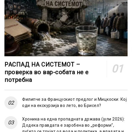
РАСПАД НА СИСТЕМОТ –
проверка во вар-собата не е
потребна
Филипче за Францускиот предлог и Мицкоски: Кој
оди на екскурзија во лето, во Брисел?
Хроника на една пропадната држава (јули 2026):
Додека правдата е заробена во „реформи“,
луѓето се трујат од вода и политика, а владата и