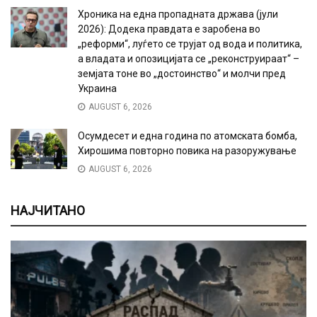
Хроника на една пропадната држава (јули
2026): Додека правдата е заробена во
„реформи“, луѓето се трујат од вода и политика,
а владата и опозицијата се „реконструираат“ –
земјата тоне во „достоинство“ и молчи пред
Украина
AUGUST 6, 2026
Осумдесет и една година по атомската бомба,
Хирошима повторно повика на разоружување
AUGUST 6, 2026
НАЈЧИТАНО