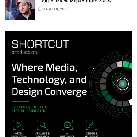
Поддршка за Марко Видојковиќ
MARCH 8, 2023