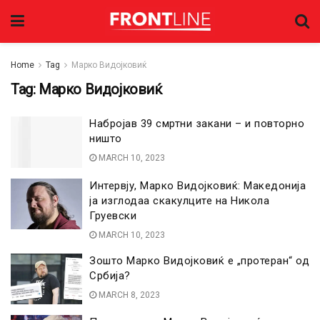
Home
Tag
Марко Видојковиќ
Tag:
Марко Видојковиќ
Набројав 39 смртни закани – и повторно
ништо
MARCH 10, 2023
Интервју, Марко Видојковиќ: Македонија
ја изглодаа скакулците на Никола
Груевски
MARCH 10, 2023
Зошто Марко Видојковиќ е „протеран“ од
Србија?
MARCH 8, 2023