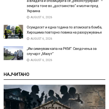
а владата и опозицијата се „реконструираат“ –
земјата тоне во „достоинство“ и молчи пред
Украина
AUGUST 6, 2026
Осумдесет и една година по атомската бомба,
Хирошима повторно повика на разоружување
AUGUST 6, 2026
„Им симнувам капа на РКМ“: Сведочења за
случајот „Мазут“
AUGUST 6, 2026
НАЈЧИТАНО