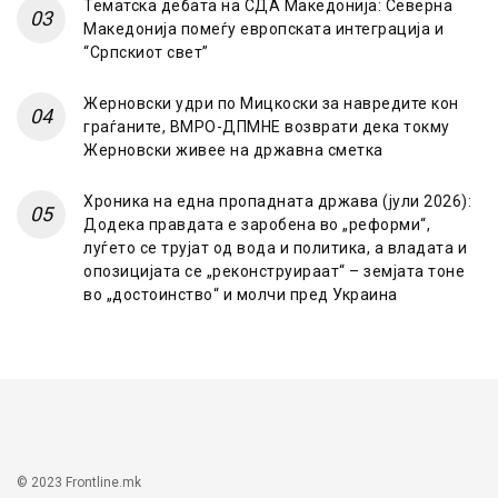
Тематска дебата на СДА Македонија: Северна
Македонија помеѓу европската интеграција и
“Српскиот свет”
Жерновски удри по Мицкоски за навредите кон
граѓаните, ВМРО-ДПМНЕ возврати дека токму
Жерновски живее на државна сметка
Хроника на една пропадната држава (јули 2026):
Додека правдата е заробена во „реформи“,
луѓето се трујат од вода и политика, а владата и
опозицијата се „реконструираат“ – земјата тоне
во „достоинство“ и молчи пред Украина
© 2023 Frontline.mk