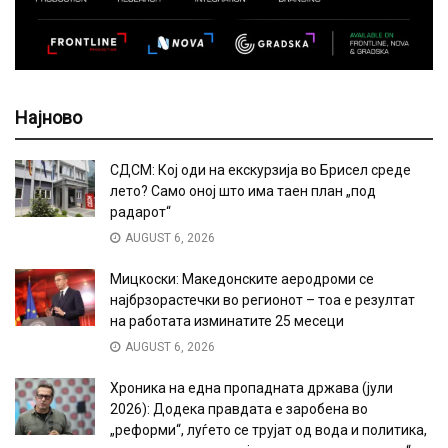
Најново
СДСМ: Кој оди на екскурзија во Брисел среде
лето? Само оној што има таен план „под
радарот“
AUGUST 6, 2026
Мицкоски: Македонските аеродроми се
најбрзорастечки во регионот – тоа е резултат
на работата изминатите 25 месеци
AUGUST 6, 2026
Хроника на една пропадната држава (јули
2026): Додека правдата е заробена во
„реформи“, луѓето се трујат од вода и политика,