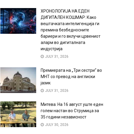
ХРОНОЛОГИЈА НА ЕДЕН
ДИГИТАЛЕН КОШМАР: Како
вештачката интелигенција ги
премина безбедносните
бариери и го вклучи црвениот
аларм во дигиталната
индустрија
JULY 31, 2026
Премиерата на „Три сестри“ во
МНТ со превод на англиски
јазик
JULY 31, 2026
Митева: На 16 август уште еден
голем настан во Струмица за
35 години независност
JULY 30, 2026