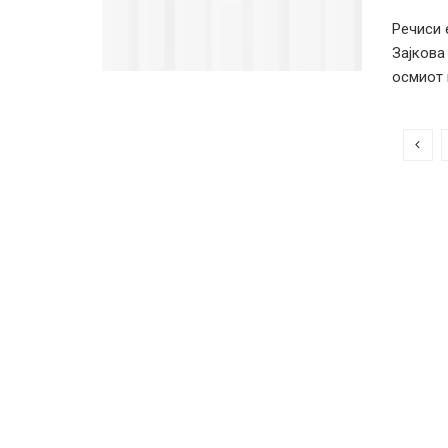
Речиси 
Зајкова
осмиот п