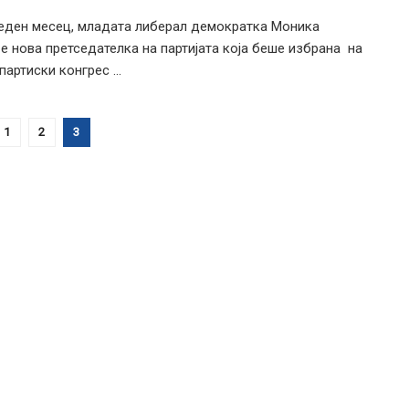
еден месец, младата либерал демократка Моника
 е нова претседателка на партијата која беше избрана на
артиски конгрес ...
1
2
3