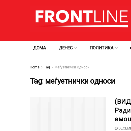
ДОМА
ДЕНЕС
ПОЛИТИКА
Home
Tag
меѓуетнички односи
Tag:
меѓуетнички односи
(ВИД
Ради
емоц
DECEMB