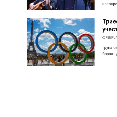
извонре
Трие
учес
FEBRUA
Група о
бараат 