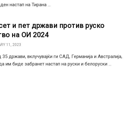
ден настап на Тирана ...
сет и пет држави против руско
тво на ОИ 2024
RY 11, 2023
д 35 држави, вклучувајќи ги САД, Германија и Австралија,
да им биде забранет настап на руски и белоруски ...