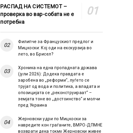
РАСПАД НА СИСТЕМОТ –
проверка во вар-собата не е
потребна
Филипче за Францускиот предлог и
Мицкоски: Кој оди на екскурзија во
лето, во Брисел?
Хроника на една пропадната држава
(јули 2026): Додека правдата е
заробена во „реформи“, луѓето се
трујат од вода и политика, а владата и
опозицијата се „реконструираат“ –
земјата тоне во „достоинство“ и молчи
пред Украина
Жерновски удри по Мицкоски за
навредите кон граѓаните, ВМРО-ДПМНЕ
возврати дека токму Жерновски живее