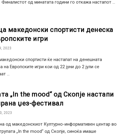
 Финалистот од минатата години го откажа настапот ...
ца македонски спортисти денеска
вропските игри
, 2023
македонски спортисти ќе настапат на денешната
а на Европските игри кои од 22 јуни до 2 јули се
т ...
та „In the mood“ од Скопје настапи
ирана џез-фестивал
0, 2023
на од македонскиот Културно-информативен центар во
 групата „In the mood“ од Скопје, синоќа имаше