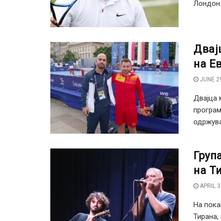
Лондон.
Двај
на Е
JUNE 29
Двајца 
програм
одржуваа
Група
на Т
APRIL 3
На пока
Тирана,