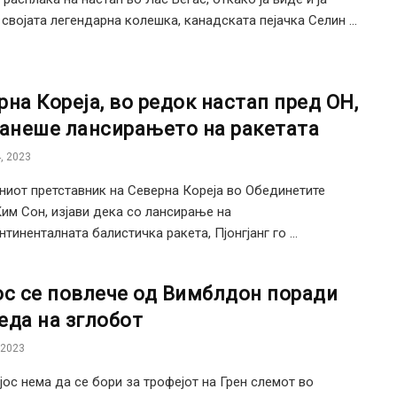
 својата легендарна колешка, канадската пејачка Селин ...
рна Кореја, во редок настап пред ОН,
ранеше лансирањето на ракетата
, 2023
ниот претставник на Северна Кореја во Обединетите
Ким Сон, изјави дека со лансирање на
тиненталната балистичка ракета, Пјонгјанг го ...
ос се повлече од Вимблдон поради
еда на зглобот
 2023
јос нема да се бори за трофејот на Грен слемот во