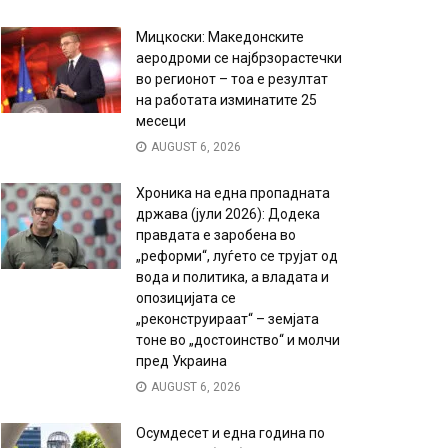
Мицкоски: Македонските
аеродроми се најбрзорастечки
во регионот – тоа е резултат
на работата изминатите 25
месеци
AUGUST 6, 2026
Хроника на една пропадната
држава (јули 2026): Додека
правдата е заробена во
„реформи“, луѓето се трујат од
вода и политика, а владата и
опозицијата се
„реконструираат“ – земјата
тоне во „достоинство“ и молчи
пред Украина
AUGUST 6, 2026
Осумдесет и една година по