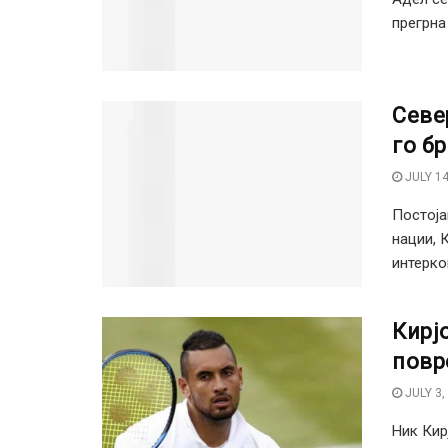
прегрна
Севе
го б
JULY 14
Постоја
нации, 
интеркон
Кирј
повр
JULY 3,
Ник Кир