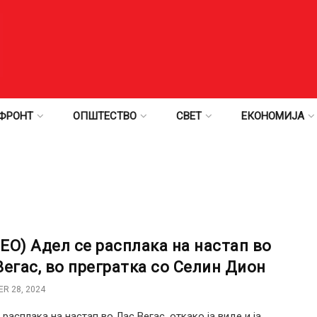
ФРОНТ
ОПШТЕСТВО
СВЕТ
ЕКОНОМИЈА
ЕО) Адел се расплака на настап во
Вегас, во прегратка со Селин Дион
R 28, 2024
 расплака на настап во Лас Вегас, откако ја виде и ја