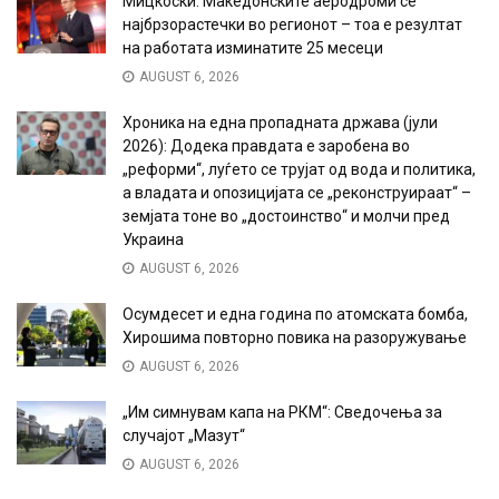
Мицкоски: Македонските аеродроми се
најбрзорастечки во регионот – тоа е резултат
на работата изминатите 25 месеци
AUGUST 6, 2026
Хроника на една пропадната држава (јули
2026): Додека правдата е заробена во
„реформи“, луѓето се трујат од вода и политика,
а владата и опозицијата се „реконструираат“ –
земјата тоне во „достоинство“ и молчи пред
Украина
AUGUST 6, 2026
Осумдесет и една година по атомската бомба,
Хирошима повторно повика на разоружување
AUGUST 6, 2026
„Им симнувам капа на РКМ“: Сведочења за
случајот „Мазут“
AUGUST 6, 2026