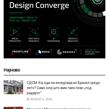
Најново
СДСМ: Кој оди на екскурзија во Брисел среде
лето? Само оној што има таен план „под
радарот“
AUGUST 6, 2026