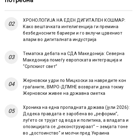
потребна
ХРОНОЛОГИЈА НА ЕДЕН ДИГИТАЛЕН КОШМАР:
Како вештачката интелигенција ги премина
безбедносните бариери и го вклучи црвениот
аларм во дигиталната индустрија
Тематска дебата на СДА Македонија: Северна
Македонија помеѓу европската интеграција и
“Српскиот свет”
Жерновски удри по Мицкоски за навредите кон
граѓаните, ВМРО-ДПМНЕ возврати дека токму
Жерновски живее на државна сметка
Хроника на една пропадната држава (јули 2026):
Додека правдата е заробена во „реформи“,
луѓето се трујат од вода и политика, а владата и
опозицијата се „реконструираат“ – земјата тоне
во „достоинство“ и молчи пред Украина