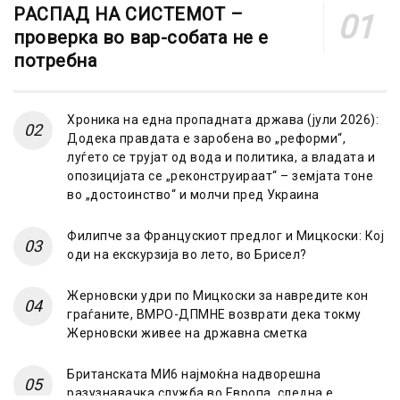
РАСПАД НА СИСТЕМОТ –
проверка во вар-собата не е
потребна
Хроника на една пропадната држава (јули 2026):
Додека правдата е заробена во „реформи“,
луѓето се трујат од вода и политика, а владата и
опозицијата се „реконструираат“ – земјата тоне
во „достоинство“ и молчи пред Украина
Филипче за Францускиот предлог и Мицкоски: Кој
оди на екскурзија во лето, во Брисел?
Жерновски удри по Мицкоски за навредите кон
граѓаните, ВМРО-ДПМНЕ возврати дека токму
Жерновски живее на државна сметка
Британската МИ6 најмоќна надворешна
разузнавачка служба во Европа, следна е