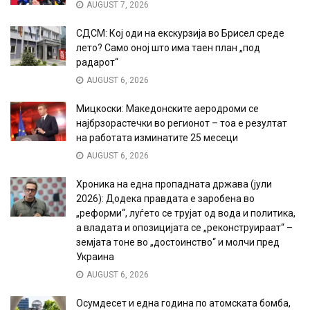
AUGUST 7, 2026
СДСМ: Кој оди на екскурзија во Брисел среде
лето? Само оној што има таен план „под
радарот“
AUGUST 6, 2026
Мицкоски: Македонските аеродроми се
најбрзорастечки во регионот – тоа е резултат
на работата изминатите 25 месеци
AUGUST 6, 2026
Хроника на една пропадната држава (јули
2026): Додека правдата е заробена во
„реформи“, луѓето се трујат од вода и политика,
а владата и опозицијата се „реконструираат“ –
земјата тоне во „достоинство“ и молчи пред
Украина
AUGUST 6, 2026
Осумдесет и една година по атомската бомба,