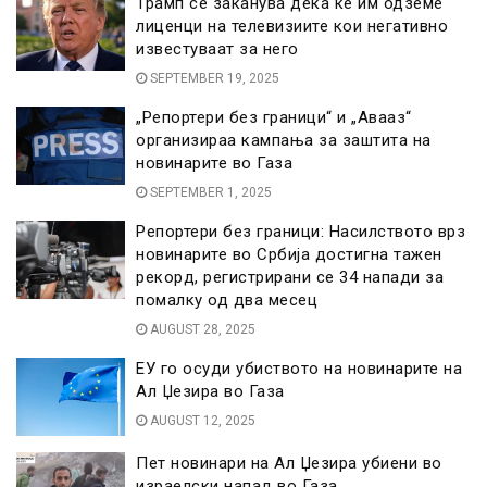
Трамп се заканува дека ќе им одземе
лиценци на телевизиите кои негативно
известуваат за него
SEPTEMBER 19, 2025
„Репортери без граници“ и „Авааз“
организираа кампања за заштита на
новинарите во Газа
SEPTEMBER 1, 2025
Репортери без граници: Насилството врз
новинарите во Србија достигна тажен
рекорд, регистрирани се 34 напади за
помалку од два месец
AUGUST 28, 2025
ЕУ го осуди убиството на новинарите на
Ал Џезира во Газа
AUGUST 12, 2025
Пет новинари на Ал Џезира убиени во
израелски напад во Газа