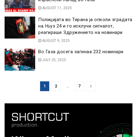
AUGUST 11, 2025
Полицијата во Тирана ја опколи зградата
на Њуз 24 и го исклучи сигналот,
реагираше Здружението на новинари
AUGUST 9, 2025
Во Газа досега загинаа 232 новинари
JULY 25, 2025
1
2
…
7