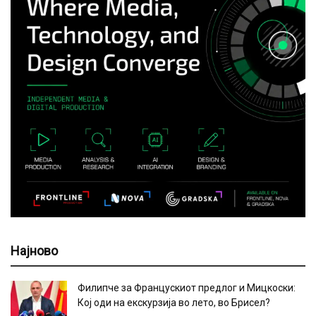
Најново
Филипче за Францускиот предлог и Мицкоски:
Кој оди на екскурзија во лето, во Брисел?