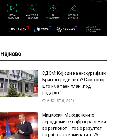
Најново
СДСМ: Кој оди на екскурзија во
Брисел среде лето? Само оној
што има таен план „под
радарот“
AUGUST 6, 2026
Мицкоски: Македонските
аеродроми се најбрзорастечки
во регионот – тоа е резултат
на работата изминатите 25