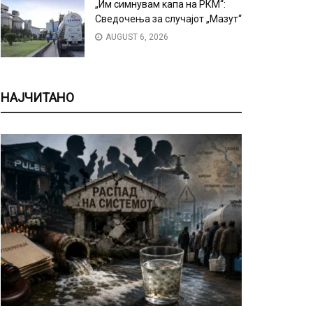
„Им симнувам капа на РКМ“:
Сведочења за случајот „Мазут“
AUGUST 6, 2026
НАЈЧИТАНО