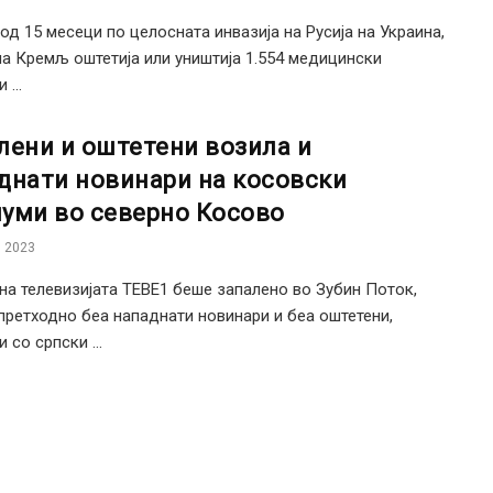
од 15 месеци по целосната инвазија на Русија на Украина,
на Кремљ оштетија или уништија 1.554 медицински
 ...
лени и оштетени возила и
днати новинари на косовски
уми во северно Косово
 2023
на телевизијата ТЕВЕ1 беше запалено во Зубин Поток,
претходно беа нападнати новинари и беа оштетени,
 со српски ...