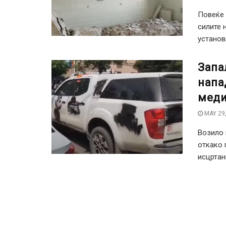
Повеќе 
силите 
установи
Запа
напа
меди
MAY 29,
Возило 
откако 
исцртани