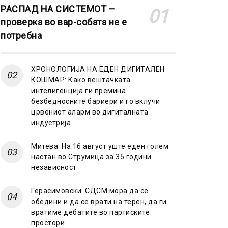
РАСПАД НА СИСТЕМОТ –
проверка во вар-собата не е
потребна
ХРОНОЛОГИЈА НА ЕДЕН ДИГИТАЛЕН
КОШМАР: Како вештачката
интелигенција ги премина
безбедносните бариери и го вклучи
црвениот аларм во дигиталната
индустрија
Митева: На 16 август уште еден голем
настан во Струмица за 35 години
независност
Герасимовски: СДСМ мора да се
обедини и да се врати на терен, да ги
вратиме дебатите во партиските
простори