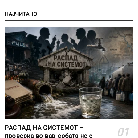
НАЈЧИТАНО
РАСПАД НА СИСТЕМОТ –
проверка во вар-собата не е