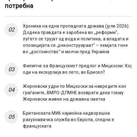
потребна
Хроника на една пропадната држава (јули 2026):
Додека правдата е заробена во „реформи“,
луѓето се трујат од вода и политика, а владата и
опозицијата се „реконструираат“ – земјата тоне
во „достоинство“ и молчи пред Украина
Филипче за Францускиот предлог и Мицкоски: Кој
оди на екскурзија во лето, во Брисел?
Жерновски удри по Мицкоски за навредите кон
граѓаните, ВМРО-ДПМНЕ возврати дека токму
Жерновски живее на државна сметка
Британската МИ6 најмоќна надворешна
разузнавачка служба во Европа, следна е
француската