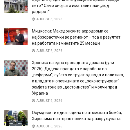
лето? Само оној што има таен план „под
радарот“
AUGUST 6, 2026
Мицкоски: Македонските аеродроми се
најбрзорастечки во регионот – тоа е резултат
на работата изминатите 25 месеци
AUGUST 6, 2026
Хроника на една пропадната држава (јули
2026): Додека правдата е заробена во
„реформи“, луѓето се трујат од вода и политика,
а владата и опозицијата се „реконструираат“ –
земјата тоне во „достоинство“ и молчи пред
Украина
AUGUST 6, 2026
Осумдесет и една година по атомската бомба,
Хирошима повторно повика на разоружување
AUGUST 6, 2026