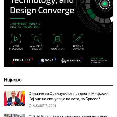
Најново
Филипче за Францускиот предлог и Мицкоски:
Кој оди на екскурзија во лето, во Брисел?
AUGUST 7, 2026
СДСМ: Кој оди на екскурзија во Брисел среде