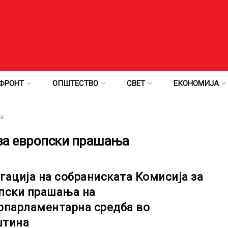
ФРОНТ
ОПШТЕСТВО
СВЕТ
ЕКОНОМИЈА
ња
за европски прашања
гација на собраниската Комисија за
пски прашања на
рпарламентарна средба во
штина