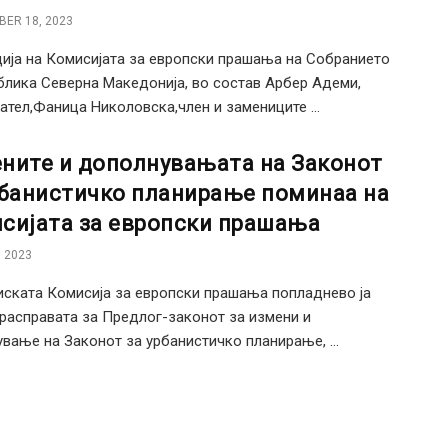
ER 18, 2023
ија на Комисијата за европски прашања на Собранието
блика Северна Македонија, во состав Арбер Адеми,
ател,Фаница Николовска,член и замениците ...
ните и дополнувањата на Законот
рбанистичко планирање поминаа на
сијата за европски прашања
 2023
ската Комисија за европски прашања попладнево ја
расправата за Предлог-законот за измени и
вање на Законот за урбанистичко планирање, ...