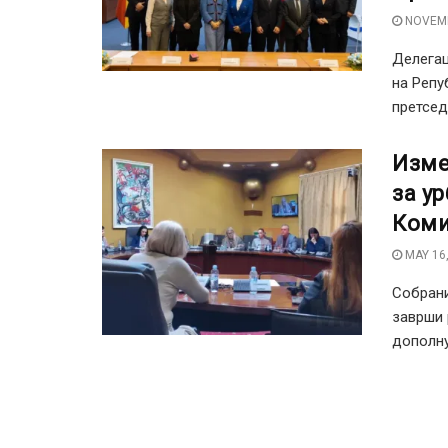
NOVEMB
Делегац
на Репу
претсед
Изме
за у
Коми
MAY 16,
Собрани
заврши 
дополну