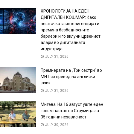
ХРОНОЛОГИЈА НА ЕДЕН
ДИГИТАЛЕН КОШМАР: Како
вештачката интелигенција ги
премина безбедносните
бариери и го вклучи црвениот
аларм во дигиталната
индустрија
JULY 31, 2026
Премиерата на „Три сестри“ во
МНТ со превод на англиски
јазик
JULY 31, 2026
Митева: На 16 август уште еден
голем настан во Струмица за
35 години независност
JULY 30, 2026