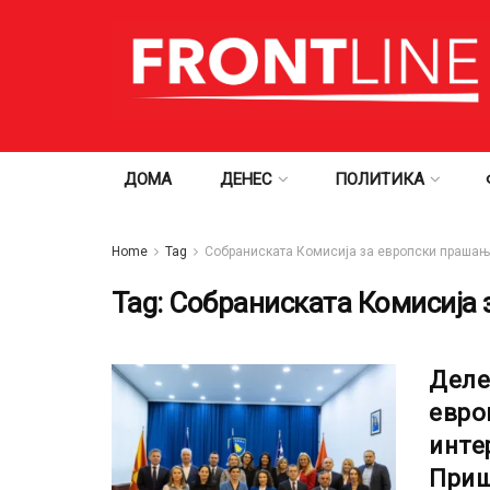
ДОМА
ДЕНЕС
ПОЛИТИКА
Home
Tag
Собраниската Комисија за европски праша
Tag:
Собраниската Комисија 
Деле
евро
инте
При